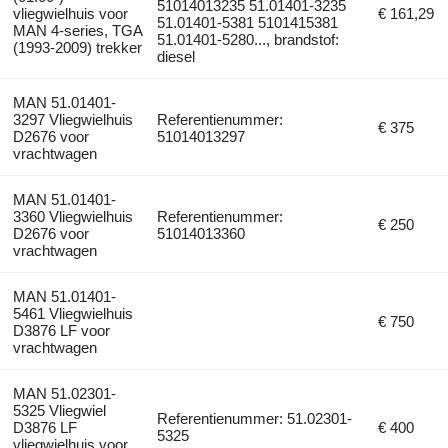
51014013235 51.01401-3235
vliegwielhuis voor
€ 161,29
51.01401-5381 5101415381
MAN 4-series, TGA
51.01401-5280..., brandstof:
(1993-2009) trekker
diesel
MAN 51.01401-
3297 Vliegwielhuis
Referentienummer:
€ 375
D2676 voor
51014013297
vrachtwagen
MAN 51.01401-
3360 Vliegwielhuis
Referentienummer:
€ 250
D2676 voor
51014013360
vrachtwagen
MAN 51.01401-
5461 Vliegwielhuis
€ 750
D3876 LF voor
vrachtwagen
MAN 51.02301-
5325 Vliegwiel
Referentienummer: 51.02301-
D3876 LF
€ 400
5325
vliegwielhuis voor