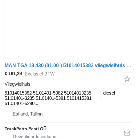
MAN TGA 18.430 (01.00-) 51014015382 vliegwielhuis voor MAN 4-series, TGA (1993-2009) trekker
€ 161,29
Exclusief BTW
Vliegwielhuis
51014015382 51.01401-5382 51014013235
diesel
51.01401-3235 51.01401-5381 5101415381
51.01401-5280...
Estland, Tallinn
TruckParts Eesti OÜ