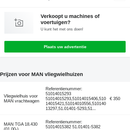
Verkoopt u machines of
voertuigen?
U kunt het met ons doen!
Plaats uw advertentie
Prijzen voor MAN vliegwielhuizen
Referentienummer:
51014015293
Vliegwielhuis voor
51014015293,51014015406,510
€ 350
MAN vrachtwagen
14015421,51014010556,510140
13297,51.01401-5293,51...
Referentienummer:
MAN TGA 18.430
51014015382 51.01401-5382
(01.00-)