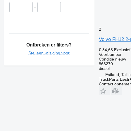
–
2
Volvo FH12 2-
Ontbreken er filters?
€ 34,68
Exclusie
Stel een wijziging voor
Voorbumper
Conditie
nieuw
868270
diesel
Estland, Talli
TruckParts Eesti
Contact opnemen