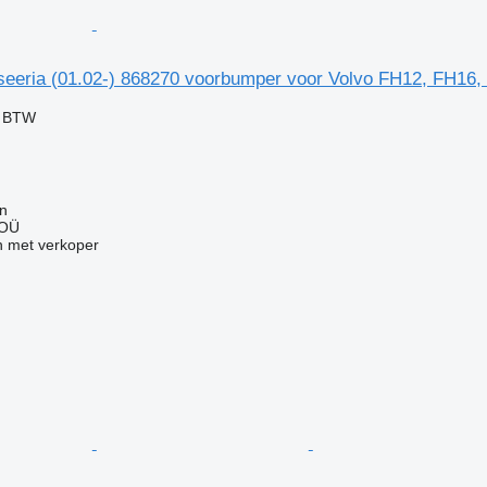
seeria (01.02-) 868270 voorbumper voor Volvo FH12, FH16,
f BTW
nn
 OÜ
 met verkoper