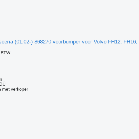
seeria (01.02-) 868270 voorbumper voor Volvo FH12, FH16,
f BTW
nn
 OÜ
 met verkoper