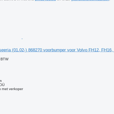
seeria (01.02-) 868270 voorbumper voor Volvo FH12, FH16,
f BTW
nn
 OÜ
 met verkoper