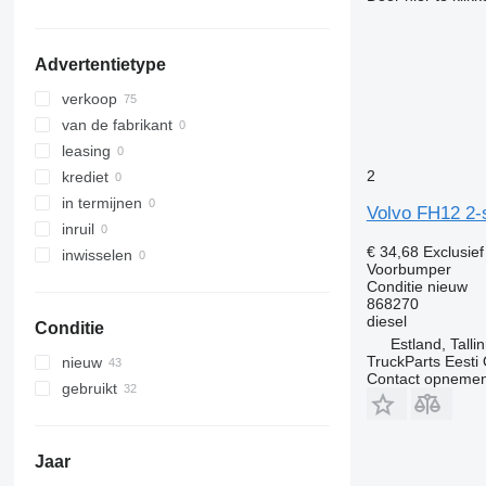
Advertentietype
verkoop
van de fabrikant
leasing
2
krediet
in termijnen
Volvo FH12 2-
inruil
€ 34,68
Exclusie
inwisselen
Voorbumper
Conditie
nieuw
868270
diesel
Conditie
Estland, Talli
TruckParts Eesti
nieuw
Contact opnemen
gebruikt
Jaar