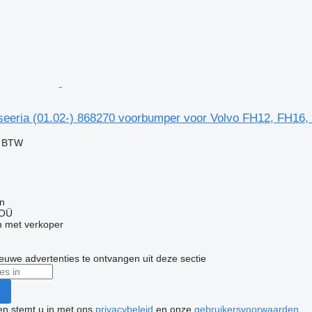
seeria (01.02-) 868270 voorbumper voor Volvo FH12, FH16,
f BTW
nn
 OÜ
 met verkoper
nieuwe advertenties te ontvangen uit deze sectie
ken stemt u in met ons
privacybeleid
en onze
gebruikersvoorwaarden
.