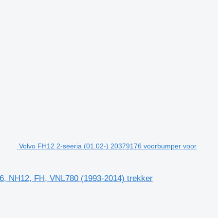
Volvo FH12 2-seeria (01.02-) 20379176 voorbumper voor
6, NH12, FH, VNL780 (1993-2014) trekker