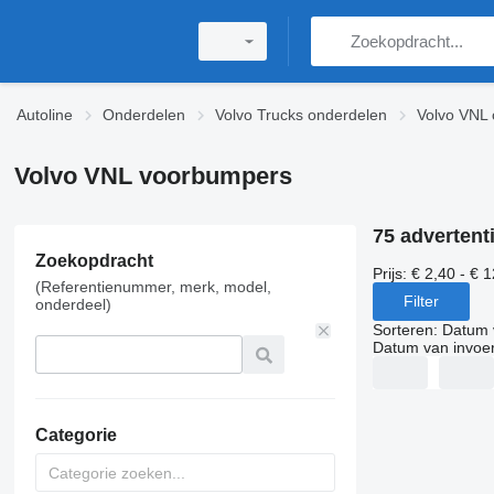
Autoline
Onderdelen
Volvo Trucks onderdelen
Volvo VNL 
Volvo VNL voorbumpers
75 advertent
Zoekopdracht
Prijs:
€ 2,40 - € 
(Referentienummer, merk, model,
Filter
onderdeel)
Sorteren
:
Datum 
Datum van invoe
Categorie