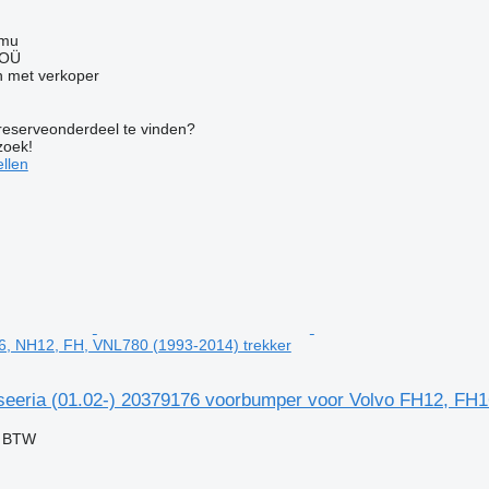
mmu
 OÜ
 met verkoper
 reserveonderdeel te vinden?
zoek!
llen
6, NH12, FH, VNL780 (1993-2014) trekker
seeria (01.02-) 20379176 voorbumper voor Volvo FH12, FH1
f BTW