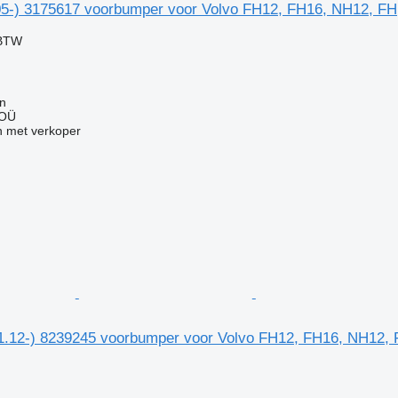
05-) 3175617 voorbumper voor Volvo FH12, FH16, NH12, FH
 BTW
nn
 OÜ
 met verkoper
1.12-) 8239245 voorbumper voor Volvo FH12, FH16, NH12,