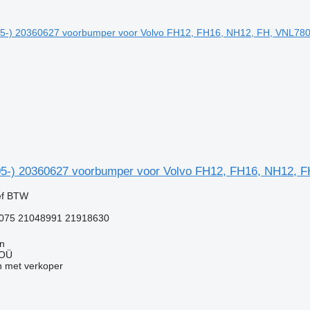
05-) 20360627 voorbumper voor Volvo FH12, FH16, NH12, F
ef BTW
075 21048991 21918630
nn
 OÜ
 met verkoper