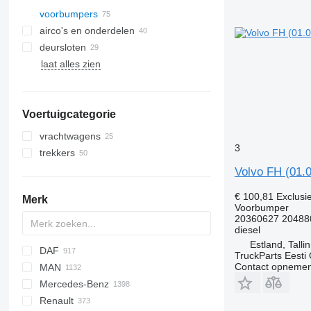
voorbumpers
airco's en onderdelen
deursloten
airco condensoren
laat alles zien
airconditioner slangen
zijruiten
airconditioner compressoren
Voertuigcategorie
vrachtwagens
3
trekkers
Volvo FH (01.
€ 100,81
Exclusi
Merk
Voorbumper
20360627 20488
diesel
Estland, Talli
DAF
A-series
7-Series
Futura
MAXIMA
Silverado
TruckParts Eesti
Contact opnemen
MAN
Q-series
X-Series
Magiq
SUPRA
AS
AC
Doblo
F-MAX
X-HiPro
Crossway
Axer
I-series
XF
Grand Cherokee
Carnival
KMK
LTM
Mercedes-Benz
VECTOR
CF
Ducato
F-series
Daily
Citelis
A-series
Renault
LF
Transit
EuroCargo
Crossway
F90
A-Class
Canter
Cityliner
Atleon
Partner