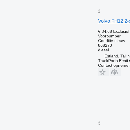
2
Volvo FH12 2-
€ 34,68
Exclusie
Voorbumper
Conditie
nieuw
868270
diesel
Estland, Talli
TruckParts Eesti
Contact opnemen
3