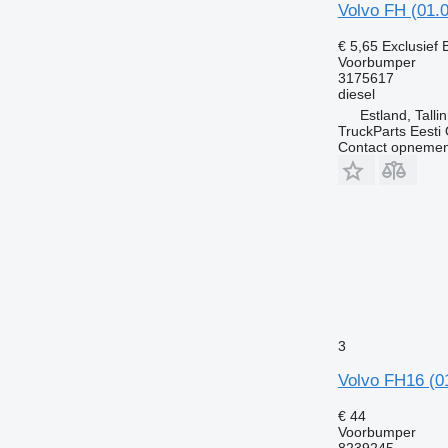
Volvo FH (01.
€ 5,65
Exclusief
Voorbumper
3175617
diesel
Estland, Talli
TruckParts Eesti
Contact opnemen
3
Volvo FH16 (0
€ 44
Voorbumper
8239245