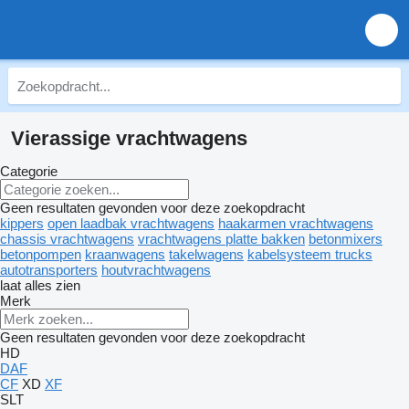
Vierassige vrachtwagens
Categorie
Geen resultaten gevonden voor deze zoekopdracht
kippers
open laadbak vrachtwagens
haakarmen vrachtwagens
chassis vrachtwagens
vrachtwagens platte bakken
betonmixers
betonpompen
kraanwagens
takelwagens
kabelsysteem trucks
autotransporters
houtvrachtwagens
laat alles zien
Merk
Geen resultaten gevonden voor deze zoekopdracht
HD
DAF
CF
XD
XF
SLT