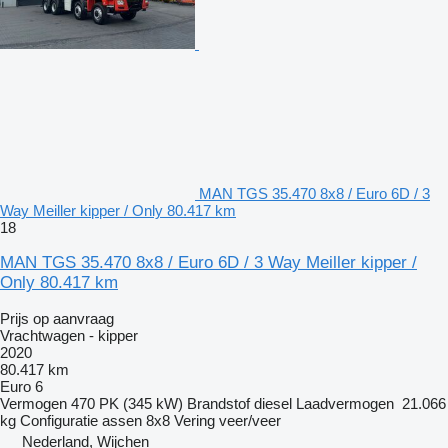
MAN TGS 35.470 8x8 / Euro 6D / 3
Way Meiller kipper / Only 80.417 km
18
MAN TGS 35.470 8x8 / Euro 6D / 3 Way Meiller kipper /
Only 80.417 km
Prijs op aanvraag
Vrachtwagen - kipper
2020
80.417 km
Euro 6
Vermogen
470 PK (345 kW)
Brandstof
diesel
Laadvermogen
21.066
kg
Configuratie assen
8x8
Vering
veer/veer
Nederland, Wijchen