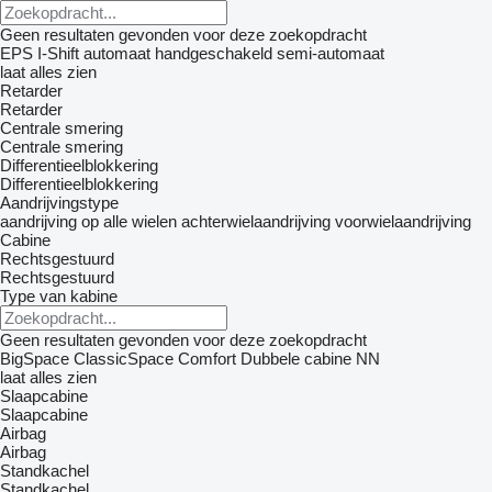
Geen resultaten gevonden voor deze zoekopdracht
EPS
I-Shift
automaat
handgeschakeld
semi-automaat
laat alles zien
Retarder
Retarder
Centrale smering
Centrale smering
Differentieelblokkering
Differentieelblokkering
Aandrijvingstype
aandrijving op alle wielen
achterwielaandrijving
voorwielaandrijving
Cabine
Rechtsgestuurd
Rechtsgestuurd
Type van kabine
Geen resultaten gevonden voor deze zoekopdracht
BigSpace
ClassicSpace
Comfort
Dubbele cabine
NN
laat alles zien
Slaapcabine
Slaapcabine
Airbag
Airbag
Standkachel
Standkachel