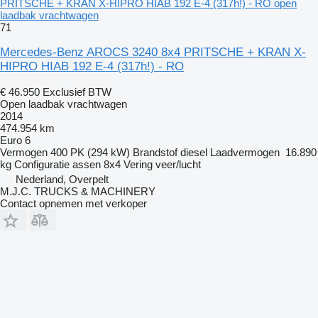
PRITSCHE + KRAN X-HIPRO HIAB 192 E-4 (317h!) - RO open
laadbak vrachtwagen
71
Mercedes-Benz AROCS 3240 8x4 PRITSCHE + KRAN X-
HIPRO HIAB 192 E-4 (317h!) - RO
€ 46.950
Exclusief BTW
Open laadbak vrachtwagen
2014
474.954 km
Euro 6
Vermogen
400 PK (294 kW)
Brandstof
diesel
Laadvermogen
16.890
kg
Configuratie assen
8x4
Vering
veer/lucht
Nederland, Overpelt
M.J.C. TRUCKS & MACHINERY
Contact opnemen met verkoper