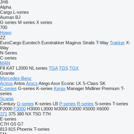
JH6
Alpha
Cargo
L-series
Auman
BJ
G series
M series
X series
700
Howo
ZZ
EuroCargo
Eurotech
Eurotrakker
Magirus
Stralis
T-Way
Trakker
X-
Way
N-Series
C-series
MAN
F8
KAT
L2000
NL series
TGA
TGS
TGX
Granite
Mercedes-Benz
Actros
Antos
Arocs
Atego
Axor
Econic
LK
S-Class
SK
C-series
G-series
K-series
Kerax
Manager
Midliner
Premium
T-
series
Scania
Century
G-series
K-series
LB
P-series
R-series
S-series
T-series
F2000
F3000
H3000
L3000
M3000
X3000
X5000
X6000
371
375
380
NX
T5G
T7H
E-series
C7H
G5
G7
813
815
Phoenix
T-series