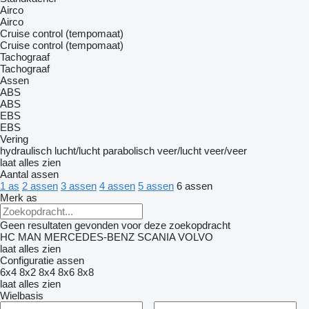
Airco
Airco
Cruise control (tempomaat)
Cruise control (tempomaat)
Tachograaf
Tachograaf
Assen
ABS
ABS
EBS
EBS
Vering
hydraulisch
lucht/lucht
parabolisch
veer/lucht
veer/veer
laat alles zien
Aantal assen
1 as
2 assen
3 assen
4 assen
5 assen
6 assen
Merk as
Geen resultaten gevonden voor deze zoekopdracht
HC
MAN
MERCEDES-BENZ
SCANIA
VOLVO
laat alles zien
Configuratie assen
6x4
8x2
8x4
8x6
8x8
laat alles zien
Wielbasis