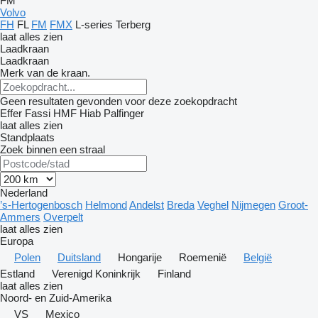
FM
Volvo
FH
FL
FM
FMX
L-series
Terberg
laat alles zien
Laadkraan
Laadkraan
Merk van de kraan.
Geen resultaten gevonden voor deze zoekopdracht
Effer
Fassi
HMF
Hiab
Palfinger
laat alles zien
Standplaats
Zoek binnen een straal
Nederland
’s-Hertogenbosch
Helmond
Andelst
Breda
Veghel
Nijmegen
Groot-
Ammers
Overpelt
laat alles zien
Europa
Polen
Duitsland
Hongarije
Roemenië
België
Estland
Verenigd Koninkrijk
Finland
laat alles zien
Noord- en Zuid-Amerika
VS
Mexico