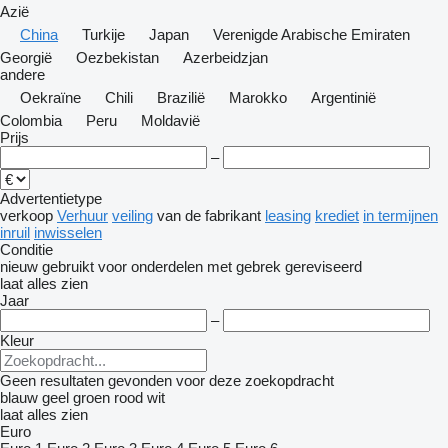
Azië
China
Turkije
Japan
Verenigde Arabische Emiraten
Georgië
Oezbekistan
Azerbeidzjan
andere
Oekraïne
Chili
Brazilië
Marokko
Argentinië
Colombia
Peru
Moldavië
Prijs
–
Advertentietype
verkoop
Verhuur
veiling
van de fabrikant
leasing
krediet
in termijnen
inruil
inwisselen
Conditie
nieuw
gebruikt
voor onderdelen
met gebrek
gereviseerd
laat alles zien
Jaar
–
Kleur
Geen resultaten gevonden voor deze zoekopdracht
blauw
geel
groen
rood
wit
laat alles zien
Euro