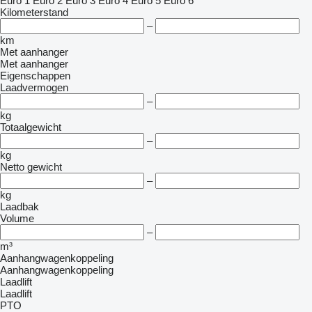
Euro 1
Euro 2
Euro 3
Euro 4
Euro 5
Euro 6
Kilometerstand
–
km
Met aanhanger
Met aanhanger
Eigenschappen
Laadvermogen
–
kg
Totaalgewicht
–
kg
Netto gewicht
–
kg
Laadbak
Volume
–
m³
Aanhangwagenkoppeling
Aanhangwagenkoppeling
Laadlift
Laadlift
PTO