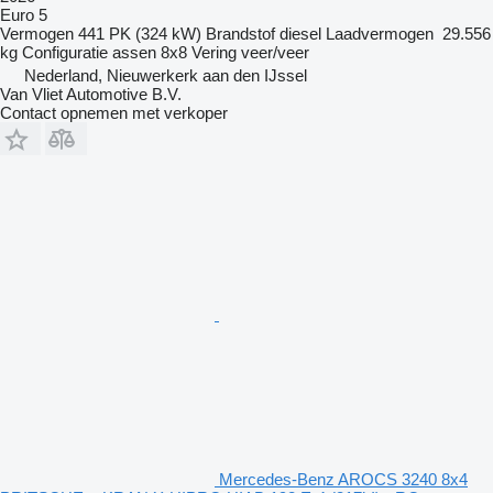
Euro 5
Vermogen
441 PK (324 kW)
Brandstof
diesel
Laadvermogen
29.556
kg
Configuratie assen
8x8
Vering
veer/veer
Nederland, Nieuwerkerk aan den IJssel
Van Vliet Automotive B.V.
Contact opnemen met verkoper
Mercedes-Benz AROCS 3240 8x4