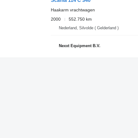
Scania 114 C 340
Haakarm vrachtwagen
2000
552.750 km
Nederland, Silvolde ( Gelderland )
Nexxt Equipment B.V.