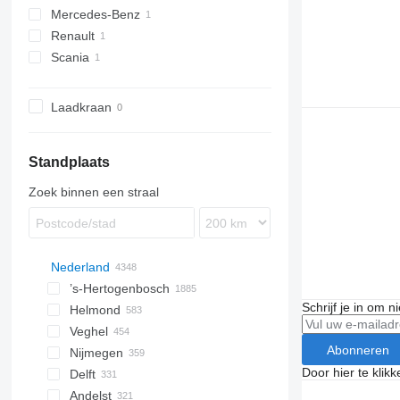
Mercedes-Benz
XF
LE
Renault
TGL
Actros
Scania
Midlum
Laadkraan
Standplaats
Zoek binnen een straal
Nederland
’s-Hertogenbosch
Schrijf je in om 
Helmond
Veghel
Abonneren
Nijmegen
Door hier te klik
Delft
Andelst