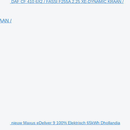
DAF CF 410 6X2 / FASSI F255A.2.25 XE-DYNAMIC KRAAN /
AAN /
nieuw Maxus eDeliver 9 100% Elektrisch 65kWh Dhollandia