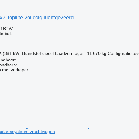
2 Topline volledig luchtgeveerd
ef BTW
te bak
K (381 kW)
Brandstof
diesel
Laadvermogen
11.670 kg
Configuratie as
andhorst
andhorst
 met verkoper
taalarmsysteem vrachtwagen