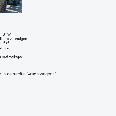
ef BTW
itaire voertuigen
en
6x6
olhorn
 met verkoper
 in de sectie “Vrachtwagens”.