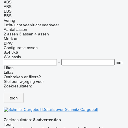
ABS
ABS
EBS
EBS
Vering
lucht/lucht
veer/lucht
veer/veer
Aantal assen
2 assen
3 assen
4 assen
Merk as
BPW
Configuratie assen
8x4
8x6
Wielbasis
–
mm
Liftas
Liftas
Ontbreken er filters?
Stel een wijziging voor
Zoekresultaten:
-
toon
Details over Schmitz Cargobull
Zoekresultaten:
8 advertenties
Toon