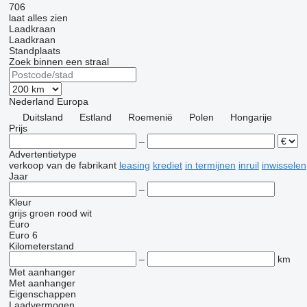
706
laat alles zien
Laadkraan
Laadkraan
Standplaats
Zoek binnen een straal
Nederland
Europa
Duitsland
Estland
Roemenië
Polen
Hongarije
Prijs
–
Advertentietype
verkoop
van de fabrikant
leasing
krediet
in termijnen
inruil
inwisselen
Jaar
–
Kleur
grijs
groen
rood
wit
Euro
Euro 6
Kilometerstand
–
km
Met aanhanger
Met aanhanger
Eigenschappen
Laadvermogen