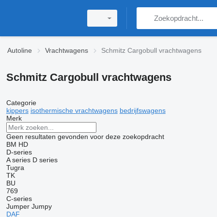
Autoline
Vrachtwagens
Schmitz Cargobull vrachtwagens
Schmitz Cargobull vrachtwagens
Categorie
kippers
isothermische vrachtwagens
bedrijfswagens
Merk
Geen resultaten gevonden voor deze zoekopdracht
BM
HD
D-series
A series
D series
Tugra
TK
BU
769
C-series
Jumper
Jumpy
DAF