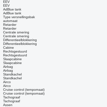
EEV
EEV
AdBlue tank
AdBlue tank
Type versnellingsbak
automaat
Retarder
Retarder
Centrale smering
Centrale smering
Differentieelblokkering
Differentieelblokkering
Cabine
Rechtsgestuurd
Rechtsgestuurd
Slaapcabine
Slaapcabine
Airbag
Airbag
Standkachel
Standkachel
Airco
Airco
Cruise control (tempomaat)
Cruise control (tempomaat)
Tachograaf
Tachograaf
Assen