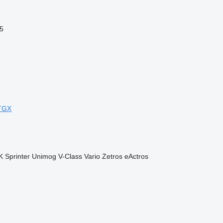
5
TGX
K
Sprinter
Unimog
V-Class
Vario
Zetros
eActros