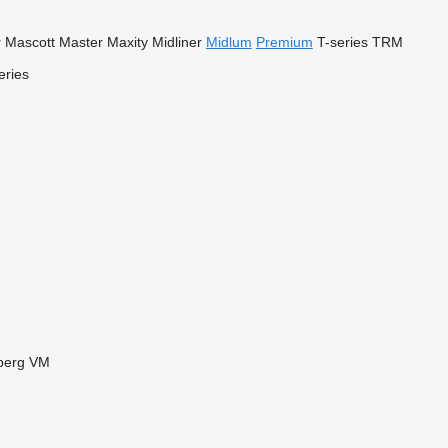
r
Mascott
Master
Maxity
Midliner
Midlum
Premium
T-series
TRM
eries
berg
VM