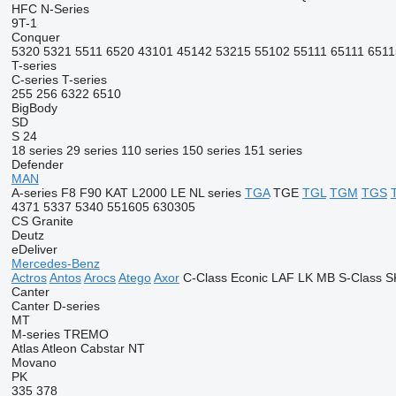
HFC
N-Series
9T-1
Conquer
5320
5321
5511
6520
43101
45142
53215
55102
55111
65111
6511
T-series
C-series
T-series
255
256
6322
6510
BigBody
SD
S 24
18 series
29 series
110 series
150 series
151 series
Defender
MAN
A-series
F8
F90
KAT
L2000
LE
NL series
TGA
TGE
TGL
TGM
TGS
4371
5337
5340
551605
630305
CS
Granite
Deutz
eDeliver
Mercedes-Benz
Actros
Antos
Arocs
Atego
Axor
C-Class
Econic
LAF
LK
MB
S-Class
S
Canter
Canter
D-series
MT
M-series
TREMO
Atlas
Atleon
Cabstar
NT
Movano
PK
335
378