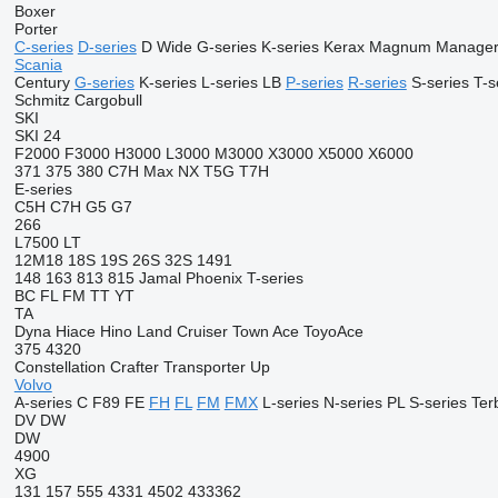
Boxer
Porter
C-series
D-series
D Wide
G-series
K-series
Kerax
Magnum
Manage
Scania
Century
G-series
K-series
L-series
LB
P-series
R-series
S-series
T-s
Schmitz Cargobull
SKI
SKI 24
F2000
F3000
H3000
L3000
M3000
X3000
X5000
X6000
371
375
380
C7H
Max
NX
T5G
T7H
E-series
C5H
C7H
G5
G7
266
L7500
LT
12M18
18S
19S
26S
32S
1491
148
163
813
815
Jamal
Phoenix
T-series
BC
FL
FM
TT
YT
TA
Dyna
Hiace
Hino
Land Cruiser
Town Ace
ToyoAce
375
4320
Constellation
Crafter
Transporter
Up
Volvo
A-series
C
F89
FE
FH
FL
FM
FMX
L-series
N-series
PL
S-series
Ter
DV
DW
DW
4900
XG
131
157
555
4331
4502
433362