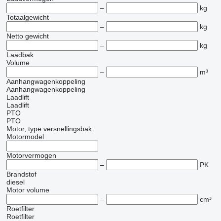
–
kg
Totaalgewicht
–
kg
Netto gewicht
–
kg
Laadbak
Volume
–
m³
Aanhangwagenkoppeling
Aanhangwagenkoppeling
Laadlift
Laadlift
PTO
PTO
Motor, type versnellingsbak
Motormodel
Motorvermogen
–
PK
Brandstof
diesel
Motor volume
–
cm³
Roetfilter
Roetfilter