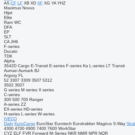
AS
CF
LF
XB
XD
XF
XG
YA
YHZ
Maximus
Novus
Hijet
Elite
Ram
WC
DFA
EP
SLT
CA
JH6
F-series
Ducato
TDK
Alpha
3542D
Cargo
E-Transit
E-series
F-series
Ka
L-series
LT
Transit
Auman
Aumark
BJ
Argosy
FL
52
3307
3309
3507
5312
3502
3507
G series
M series
X series
C-series
300
500
700
Ranger
A-series
ZZ
EX-series
HD-series
H-series
L-series
W-series
IVECO
Daily
EuroCargo
EuroStar
Eurotech
Eurotrakker
Magirus
S-Way
Stral
4300
4700
4900
7400
7600
WorkStar
CYZ
ELF
FVR
Forward
M-Series
NKR
NMR
NPR
NQR