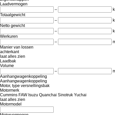
Laadvermogen
–
k
Totaalgewicht
–
k
Netto gewicht
–
k
Werkuren
–
m
Manier van lossen
achterkant
laat alles zien
Laadbak
Volume
–
m
Aanhangwagenkoppeling
Aanhangwagenkoppeling
Motor, type versnellingsbak
Motormerk
Cummins
FAW
Isuzu
Quanchai
Sinotruk
Yuchai
laat alles zien
Motormodel
Motorvermogen