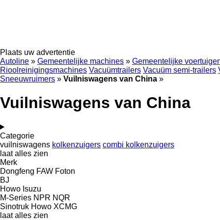
Plaats uw advertentie
Autoline
»
Gemeentelijke machines
»
Gemeentelijke voertuige
Rioolreinigingsmachines
Vacuümtrailers
Vacuüm semi-trailers
Sneeuwruimers
»
Vuilniswagens van China
»
Vuilniswagens van China
Categorie
vuilniswagens
kolkenzuigers
combi kolkenzuigers
laat alles zien
Merk
Dongfeng
FAW
Foton
BJ
Howo
Isuzu
M-Series
NPR
NQR
Sinotruk Howo
XCMG
laat alles zien