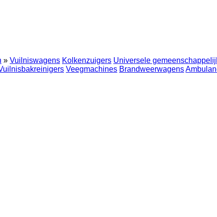
n
»
Vuilniswagens
Kolkenzuigers
Universele gemeenschappeli
Vuilnisbakreinigers
Veegmachines
Brandweerwagens
Ambulan