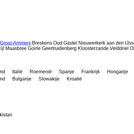
Groot-Ammers
Breskens
Oud Gastel
Nieuwerkerk aan den IJss
ijl
Maasbree
Goirle
Geertruidenberg
Kloosterzande
Velddriel
O
and
Italië
Roemenië
Spanje
Frankrijk
Hongarije
and
Bulgarije
Slowakije
Kroatië
kistan