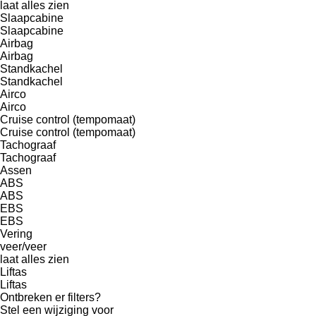
laat alles zien
Slaapcabine
Slaapcabine
Airbag
Airbag
Standkachel
Standkachel
Airco
Airco
Cruise control (tempomaat)
Cruise control (tempomaat)
Tachograaf
Tachograaf
Assen
ABS
ABS
EBS
EBS
Vering
veer/veer
laat alles zien
Liftas
Liftas
Ontbreken er filters?
Stel een wijziging voor