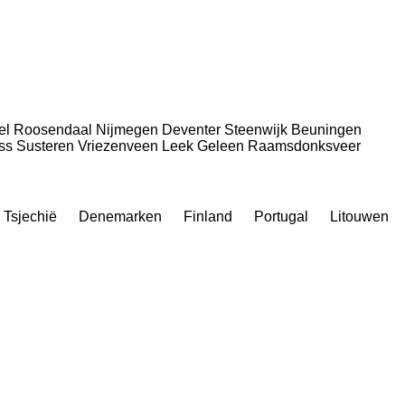
el
Roosendaal
Nijmegen
Deventer
Steenwijk
Beuningen
ss
Susteren
Vriezenveen
Leek
Geleen
Raamsdonksveer
Tsjechië
Denemarken
Finland
Portugal
Litouwen