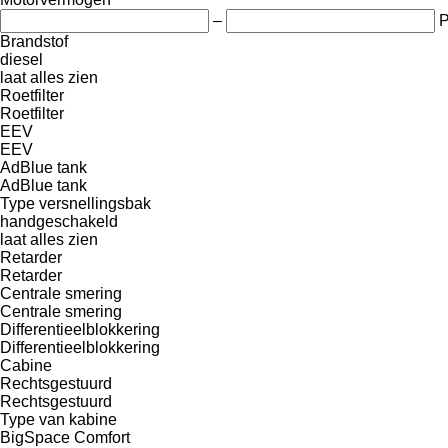
–
Brandstof
diesel
laat alles zien
Roetfilter
Roetfilter
EEV
EEV
AdBlue tank
AdBlue tank
Type versnellingsbak
handgeschakeld
laat alles zien
Retarder
Retarder
Centrale smering
Centrale smering
Differentieelblokkering
Differentieelblokkering
Cabine
Rechtsgestuurd
Rechtsgestuurd
Type van kabine
BigSpace
Comfort