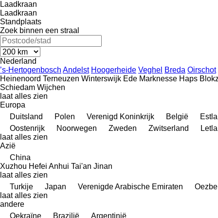
Laadkraan
Laadkraan
Standplaats
Zoek binnen een straal
Nederland
’s-Hertogenbosch
Andelst
Hoogerheide
Veghel
Breda
Oirschot
Heinenoord
Terneuzen
Winterswijk
Ede
Marknesse
Haps
Blokz
Schiedam
Wijchen
laat alles zien
Europa
Duitsland
Polen
Verenigd Koninkrijk
België
Estl
Oostenrijk
Noorwegen
Zweden
Zwitserland
Letl
laat alles zien
Azië
China
Xuzhou
Hefei
Anhui
Tai'an
Jinan
laat alles zien
Turkije
Japan
Verenigde Arabische Emiraten
Oezbe
laat alles zien
andere
Oekraïne
Brazilië
Argentinië