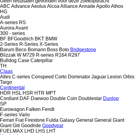
Geen resultaten gevonden voor deze zoekopdracht
ABC
Advance
Aeolus
Alcoa
Alliance
Annaite
Apollo
Athos
HG
Audi
A-series
RS
Aurora
Avant
300 - series
BF
BFGoodrich
BKT
BMW
2-Series
R-Series
X-Series
Barum
Beco
Bomann
Boss
Boto
Bridgestone
Blizzak W
M729
R-series
R164
R297
Bulldog
Case
Caterpillar
TH
Claas
Atles
C-series
Conspeed
Corto
Dominator
Jaguar
Lexion
Orbis
Targo
Continental
HDR
HSL
HSR
HTR
MPT
Cordiant
DAF
Daewoo
Double Coin
Doublestar
Dunlop
SP
Eurowagon
Falken
Fendt
F-series
Vario
Ferrari
Fiat
Firestone
Fulda
Galaxy
General
General
Giant
Giant
Giti
Goodride
Goodyear
FUELMAX
LHD
LHS
LHT