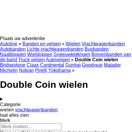
Plaats uw advertentie
Autoline
»
Banden en velgen
»
Wielen
Vrachtwagenbanden
Autobanden
Lichte vrachtwagenbanden
Busbanden
Naafdoppen
Wieldoppen
Sneeuwkettingen
Binnenbanden van
de band
Truck velgen
Autovelgen
»
Double Coin wielen
Bridgestone
Claas
Continental
Dunlop
Goodyear
Matador
Michelin
Nokian
Pirelli
Yokohama
»
Double Coin wielen
Categorie
wielen
vrachtwagenbanden
laat alles zien
Merk