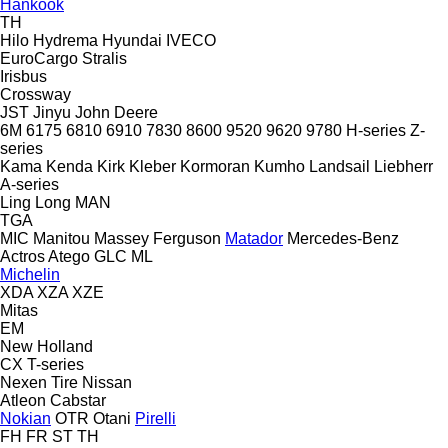
Hankook
TH
Hilo
Hydrema
Hyundai
IVECO
EuroCargo
Stralis
Irisbus
Crossway
JST
Jinyu
John Deere
6M
6175
6810
6910
7830
8600
9520
9620
9780
H-series
Z-
series
Kama
Kenda
Kirk
Kleber
Kormoran
Kumho
Landsail
Liebherr
A-series
Ling Long
MAN
TGA
MIC
Manitou
Massey Ferguson
Matador
Mercedes-Benz
Actros
Atego
GLC
ML
Michelin
XDA
XZA
XZE
Mitas
EM
New Holland
CX
T-series
Nexen Tire
Nissan
Atleon
Cabstar
Nokian
OTR
Otani
Pirelli
FH
FR
ST
TH