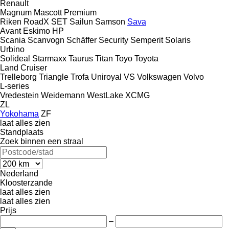
Renault
Magnum
Mascott
Premium
Riken
RoadX
SET
Sailun
Samson
Sava
Avant
Eskimo HP
Scania
Scanvogn
Schäffer
Security
Semperit
Solaris
Urbino
Solideal
Starmaxx
Taurus
Titan
Toyo
Toyota
Land Cruiser
Trelleborg
Triangle
Trofa
Uniroyal
VS
Volkswagen
Volvo
L-series
Vredestein
Weidemann
WestLake
XCMG
ZL
Yokohama
ZF
laat alles zien
Standplaats
Zoek binnen een straal
Nederland
Kloosterzande
laat alles zien
laat alles zien
Prijs
–