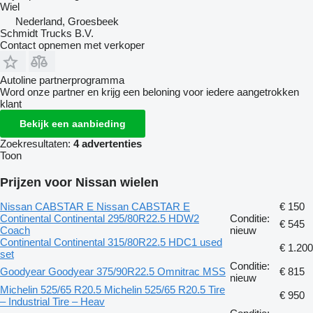
Wiel
Nederland, Groesbeek
Schmidt Trucks B.V.
Contact opnemen met verkoper
Autoline partnerprogramma
Word onze partner en krijg een beloning voor iedere aangetrokken
klant
Bekijk een aanbieding
Zoekresultaten:
4 advertenties
Toon
Prijzen voor Nissan wielen
Nissan CABSTAR E Nissan CABSTAR E
€ 150
Continental Continental 295/80R22.5 HDW2
Conditie:
€ 545
Coach
nieuw
Continental Continental 315/80R22.5 HDC1 used
€ 1.200
set
Conditie:
Goodyear Goodyear 375/90R22.5 Omnitrac MSS
€ 815
nieuw
Michelin 525/65 R20.5 Michelin 525/65 R20.5 Tire
€ 950
– Industrial Tire – Heav