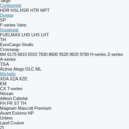
Targo
Continental
HDR
HSL
HSR
HTR
MPT
Dunlop
SP
F-series
Vario
Goodyear
FUELMAX
LHD
LHS
LHT
TH
EuroCargo
Stralis
Crossway
6M
6175
6810
6910
7830
8600
9520
9620
9780
H-series
Z-series
A-series
TGA
Actros
Atego
GLC
ML
Michelin
XDA
XZA
XZE
EM
CX
T-series
Nissan
Atleon
Cabstar
FH
FR
ST
TH
Magnum
Mascott
Premium
Avant
Eskimo HP
Urbino
Land Cruiser
ZL