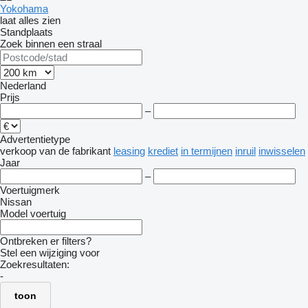
Yokohama
laat alles zien
Standplaats
Zoek binnen een straal
Nederland
Prijs
–
Advertentietype
verkoop
van de fabrikant
leasing
krediet
in termijnen
inruil
inwisselen
Jaar
–
Voertuigmerk
Nissan
Model voertuig
Ontbreken er filters?
Stel een wijziging voor
Zoekresultaten:
-
toon