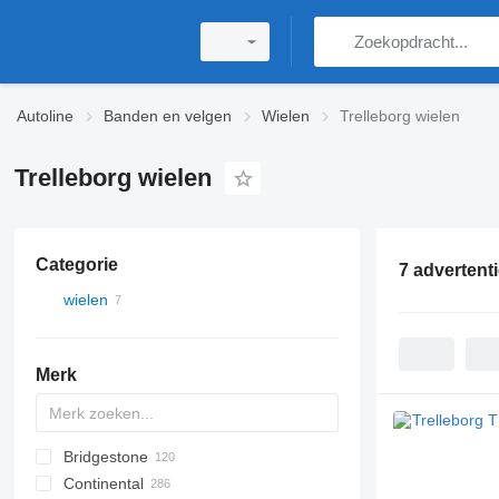
Autoline
Banden en velgen
Wielen
Trelleborg wielen
Trelleborg wielen
Categorie
7 advertent
wielen
Merk
Bridgestone
HG
A-series
300 - series
2-Series
Continental
R-Series
Blizzak W
TH
Atles