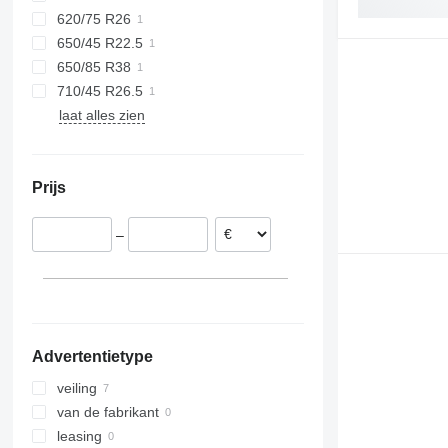
620/75 R26
650/45 R22.5
650/85 R38
710/45 R26.5
laat alles zien
Prijs
–
Advertentietype
veiling
van de fabrikant
leasing