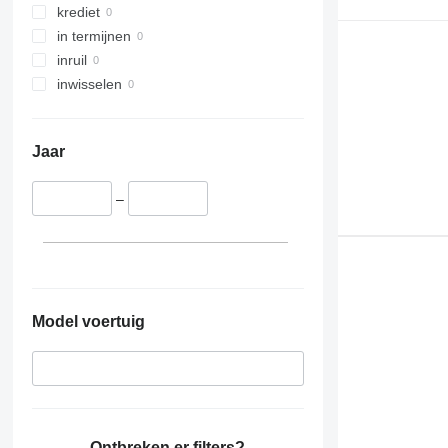
krediet
in termijnen
inruil
inwisselen
Jaar
–
Model voertuig
Ontbreken er filters?