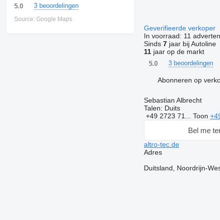
3 beoordelingen
5.0
Source: Google Maps
Geverifieerde verkoper
In voorraad:
11 adverten
Sinds
7
jaar bij Autoline
11
jaar op de markt
3 beoordelingen
5.0
Abonneren op verk
Sebastian Albrecht
Talen:
Duits
+49 2723 71...
Toon
+4
Bel me te
altro-tec.de
Adres
Duitsland, Noordrijn-We