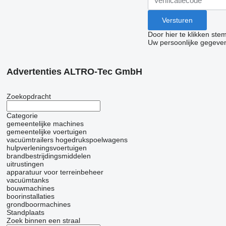
Door hier te klikken ste
Uw persoonlijke gegeve
Advertenties ALTRO-Tec GmbH
Zoekopdracht
Categorie
gemeentelijke machines
gemeentelijke voertuigen
vacuümtrailers
hogedrukspoelwagens
hulpverleningsvoertuigen
brandbestrijdingsmiddelen
uitrustingen
apparatuur voor terreinbeheer
vacuümtanks
bouwmachines
boorinstallaties
grondboormachines
Standplaats
Zoek binnen een straal