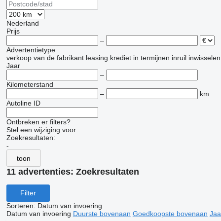
Nederland
Prijs
–
Advertentietype
verkoop
van de fabrikant
leasing
krediet
in termijnen
inruil
inwisselen
Jaar
–
Kilometerstand
–
km
Autoline ID
Ontbreken er filters?
Stel een wijziging voor
Zoekresultaten:
-
toon
11 advertenties:
Zoekresultaten
Filter
Sorteren
:
Datum van invoering
Datum van invoering
Duurste bovenaan
Goedkoopste bovenaan
Jaa