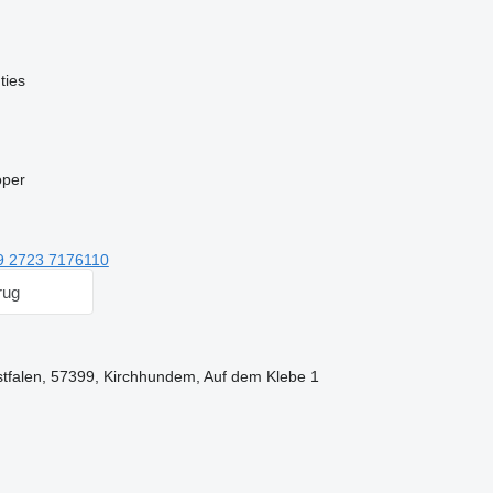
ties
oper
9 2723 7176110
rug
stfalen, 57399, Kirchhundem, Auf dem Klebe 1