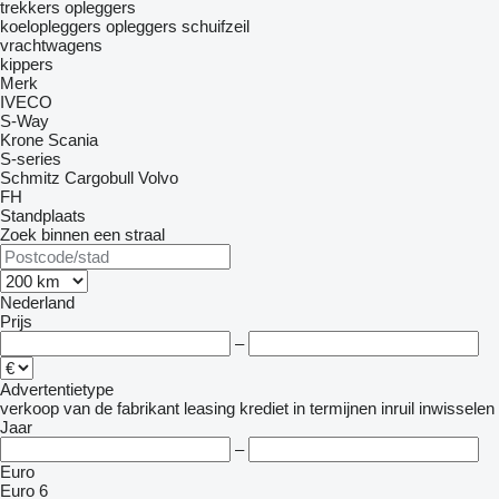
trekkers
opleggers
koelopleggers
opleggers schuifzeil
vrachtwagens
kippers
Merk
IVECO
S-Way
Krone
Scania
S-series
Schmitz Cargobull
Volvo
FH
Standplaats
Zoek binnen een straal
Nederland
Prijs
–
Advertentietype
verkoop
van de fabrikant
leasing
krediet
in termijnen
inruil
inwisselen
Jaar
–
Euro
Euro 6