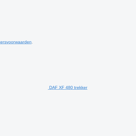
kersvoorwaarden
.
DAF XF 480 trekker