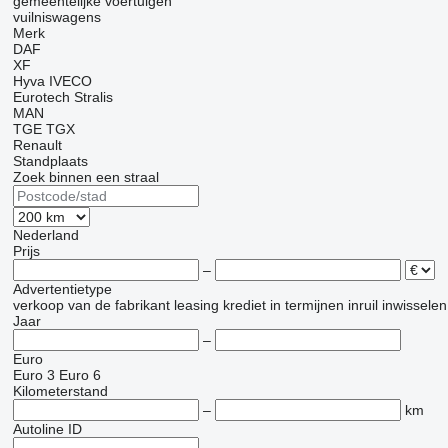
gemeentelijke voertuigen
vuilniswagens
Merk
DAF
XF
Hyva
IVECO
Eurotech
Stralis
MAN
TGE
TGX
Renault
Standplaats
Zoek binnen een straal
Nederland
Prijs
–
Advertentietype
verkoop
van de fabrikant
leasing
krediet
in termijnen
inruil
inwisselen
Jaar
–
Euro
Euro 3
Euro 6
Kilometerstand
–
km
Autoline ID