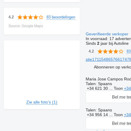
83 beoordelingen
4.2
Source: Google Maps
Geverifieerde verkoper
In voorraad:
17 adverten
Sinds
2
jaar bij Autoline
83
4.2
site171154865766174783
Abonneren op verk
Maria Jose Campos Rod
Talen:
Spaans
+34 621 30 ...
Toon
+34
Bel me te
Zie alle foto's (1)
Talen:
Spaans
+34 956 14 ...
Toon
+34
Bel me te