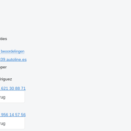
ties
 beoordelingen
9.autoline.es
oper
riguez
 621 30 88 71
rug
 956 14 57 56
rug