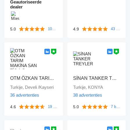
Geautoriseerde
dealer
5.0
4.9
104 beoordelingen
43 beoordelingen
OTM ÖZKAN TARIM MAKİNA SAN TİC A.Ş
SİNAN TANKER TREYLER
Turkije, Develi /Kayseri
Turkije, KONYA
36 advertenties
38 advertenties
4.6
5.0
19 beoordelingen
7 beoordelingen