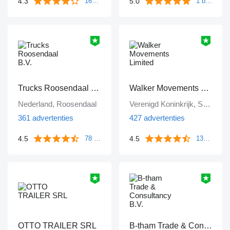
4.3
5.0
161 beoordelingen
1 beoordeling
Trucks Roosendaal B.V.
Walker Movements Limited
Nederland, Roosendaal
Verenigd Koninkrijk, Sawley
361 advertenties
427 advertenties
4.5
4.5
78 beoordelingen
135 beoordelingen
OTTO TRAILER SRL
B-tham Trade & Consultancy B.V.