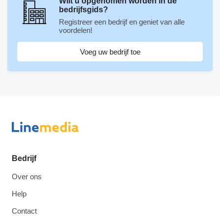
Wilt u opgenomen worden in de
bedrijfsgids?
Registreer een bedrijf en geniet van alle
voordelen!
Voeg uw bedrijf toe
Bedrijf
Over ons
Help
Contact