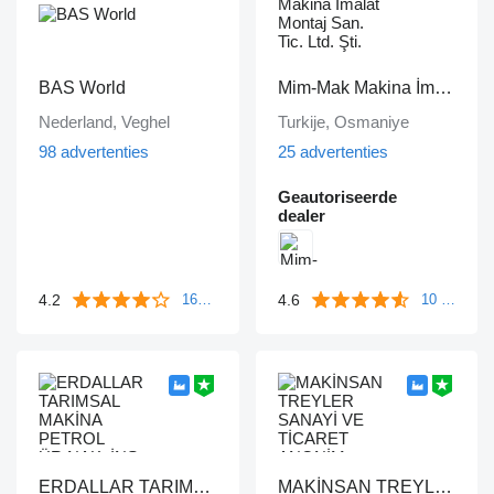
BAS World
Mim-Mak Makina İmalat Montaj San. Tic. Ltd. Şti.
Nederland, Veghel
Turkije, Osmaniye
98 advertenties
25 advertenties
Geautoriseerde
dealer
4.2
4.6
1643 beoordelingen
10 beoordelingen
ERDALLAR TARIMSAL MAKİNA PETROL ÜR.NAK. İNŞ. HAYV. SAN. VE TİC. LTD ŞTİ
MAKİNSAN TREYLER SANAYİ VE TİCARET ANONİM ŞİRKETİ