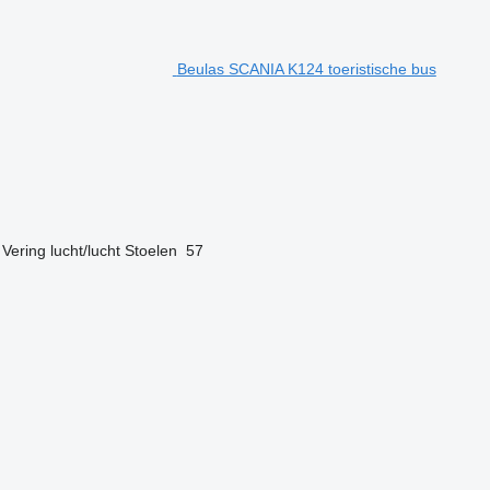
Beulas SCANIA K124 toeristische bus
Vering
lucht/lucht
Stoelen
57