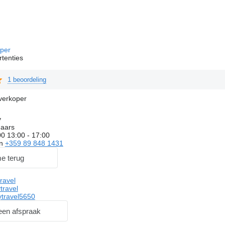
oper
rtenties
1 beoordeling
verkoper
v
aars
00 13:00 - 17:00
on
+359 89 848 1431
e terug
ravel
travel
travel5650
en afspraak