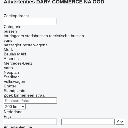
Advertenties DARY COMMERCE NA OOD
Zoekopdracht
Categorie
bussen
touringcars
stadsbussen
toeristische bussen
vans
passagier bestelwagens
Merk
Beulas
MAN
A-series
Mercedes-Benz
Vario
Neoplan
Starliner
Volkswagen
Crafter
Standplaats
Zoek binnen een straal
Nederland
Prijs
–
Advertentietype