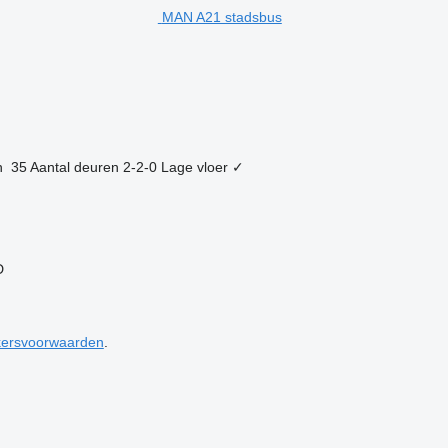
MAN A21 stadsbus
n
35
Aantal deuren
2-2-0
Lage vloer
✓
D
kersvoorwaarden
.