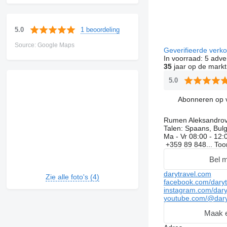
1 beoordeling
5.0
Source: Google Maps
Geverifieerde verk
In voorraad:
5 adve
35
jaar op de markt
5.0
Abonneren op 
Rumen Aleksandro
Talen:
Spaans, Bulg
Ma - Vr
08:00 - 12:
+359 89 848...
To
Bel m
darytravel.com
Zie alle foto's (4)
facebook.com/daryt
instagram.com/dary
youtube.com/@dary
Maak e