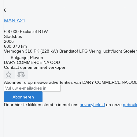
6
MAN A21
€ 8.000
Exclusief BTW
Stadsbus
2006
680.873 km
Vermogen
310 PK (228 kW)
Brandstof
LPG
Vering
lucht/lucht
Stoele
Bulgarije, Pleven
DARY COMMERCE NA OOD
Contact opnemen met verkoper
Abonneer u op nieuwe advertenties van DARY COMMERCE NA OO
Abonneren
Door hier te klikken stemt u in met ons
privacybeleid
en onze
gebrui