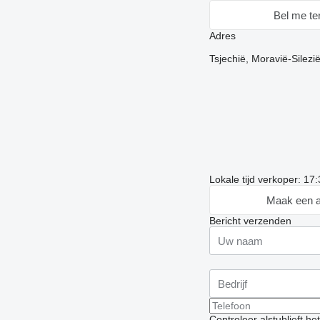
Bel me te
Adres
Tsjechië, Moravië-Silezi
Lokale tijd verkoper: 17
Maak een a
Bericht verzenden
Controleer alstublieft h