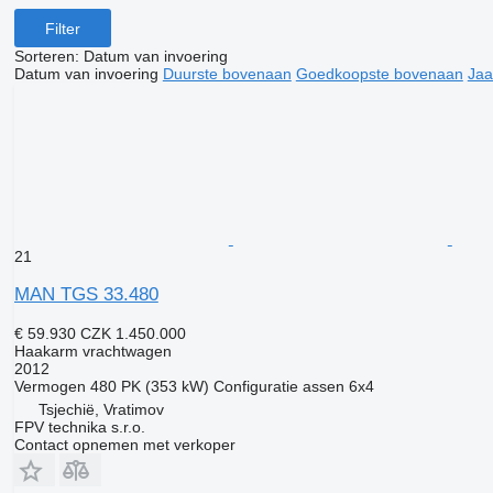
Filter
Sorteren
:
Datum van invoering
Datum van invoering
Duurste bovenaan
Goedkoopste bovenaan
Jaa
21
MAN TGS 33.480
€ 59.930
CZK 1.450.000
Haakarm vrachtwagen
2012
Vermogen
480 PK (353 kW)
Configuratie assen
6x4
Tsjechië, Vratimov
FPV technika s.r.o.
Contact opnemen met verkoper