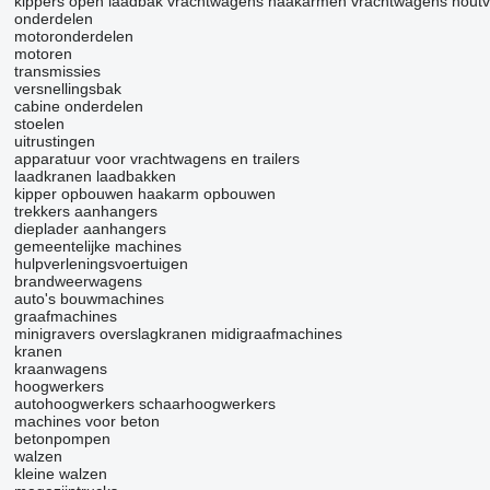
kippers
open laadbak vrachtwagens
haakarmen vrachtwagens
hout
onderdelen
motoronderdelen
motoren
transmissies
versnellingsbak
cabine onderdelen
stoelen
uitrustingen
apparatuur voor vrachtwagens en trailers
laadkranen
laadbakken
kipper opbouwen
haakarm opbouwen
trekkers
aanhangers
dieplader aanhangers
gemeentelijke machines
hulpverleningsvoertuigen
brandweerwagens
auto's
bouwmachines
graafmachines
minigravers
overslagkranen
midigraafmachines
kranen
kraanwagens
hoogwerkers
autohoogwerkers
schaarhoogwerkers
machines voor beton
betonpompen
walzen
kleine walzen