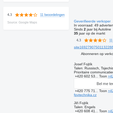
11 beoordelingen
4.3
Geverifieerde verkoper
Source: Google Maps
In voorraad:
49 adverten
Sinds
2
jaar bij Autoline
35
jaar op de markt
11
4.3
site169279075011322884
Abonneren op verk
Josef Fojtík
Talen:
Russisch, Tsjechi
Prioritaire communicati
+420 602 53...
Toon
+4
Bel me te
+420 775 71...
Toon
+4
fpvtechnika.cz
Jiři Fojtík
Talen:
Engels
+420 608 41...
Toon
+4