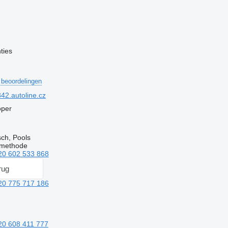
ties
 beoordelingen
2.autoline.cz
oper
sch, Pools
emethode
20 602 533 868
rug
20 775 717 186
20 608 411 777