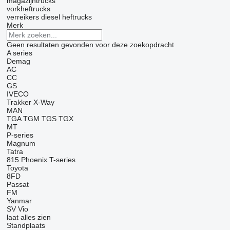
magazijntrucks
vorkheftrucks
verreikers
diesel heftrucks
Merk
Geen resultaten gevonden voor deze zoekopdracht
A series
Demag
AC
CC
GS
IVECO
Trakker
X-Way
MAN
TGA
TGM
TGS
TGX
MT
P-series
Magnum
Tatra
815
Phoenix
T-series
Toyota
8FD
Passat
FM
Yanmar
SV
Vio
laat alles zien
Standplaats