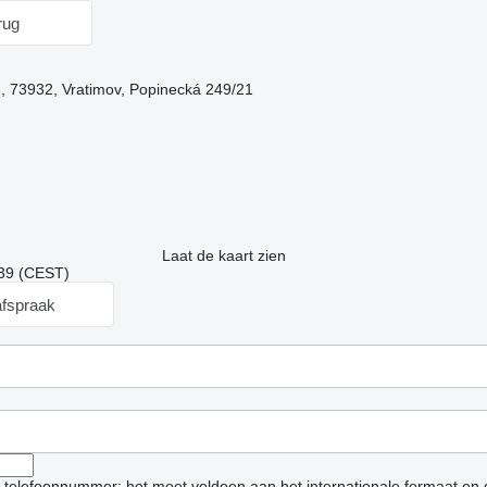
rug
ë, 73932, Vratimov, Popinecká 249/21
Laat de kaart zien
:39 (CEST)
fspraak
et telefoonnummer: het moet voldoen aan het internationale formaat en