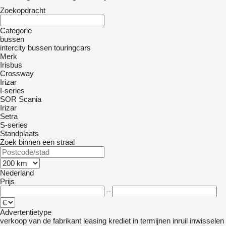
Zoekopdracht
Categorie
bussen
intercity bussen
touringcars
Merk
Irisbus
Crossway
Irizar
I-series
SOR
Scania
Irizar
Setra
S-series
Standplaats
Zoek binnen een straal
Nederland
Prijs
–
Advertentietype
verkoop
van de fabrikant
leasing
krediet
in termijnen
inruil
inwisselen