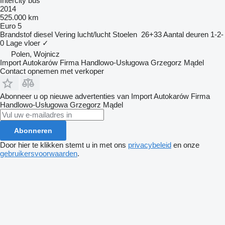
Intercity bus
2014
525.000 km
Euro 5
Brandstof
diesel
Vering
lucht/lucht
Stoelen
26+33
Aantal deuren
1-2-
0
Lage vloer
✓
Polen, Wojnicz
Import Autokarów Firma Handlowo-Usługowa Grzegorz Mądel
Contact opnemen met verkoper
Abonneer u op nieuwe advertenties van Import Autokarów Firma
Handlowo-Usługowa Grzegorz Mądel
Abonneren
Door hier te klikken stemt u in met ons
privacybeleid
en onze
gebruikersvoorwaarden
.