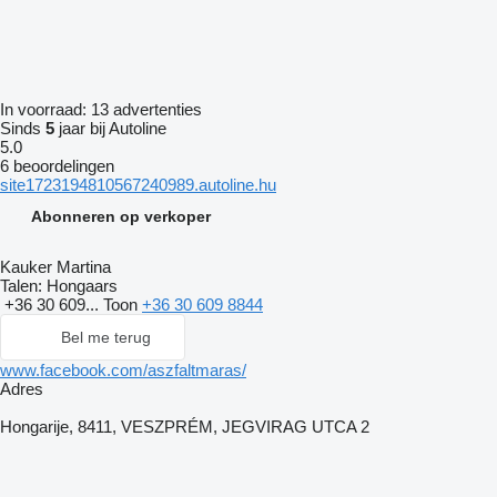
In voorraad:
13 advertenties
Sinds
5
jaar bij Autoline
5.0
6 beoordelingen
site1723194810567240989.autoline.hu
Abonneren op verkoper
Kauker Martina
Talen:
Hongaars
+36 30 609...
Toon
+36 30 609 8844
Bel me terug
www.facebook.com/aszfaltmaras/
Adres
Hongarije, 8411, VESZPRÉM, JEGVIRAG UTCA 2