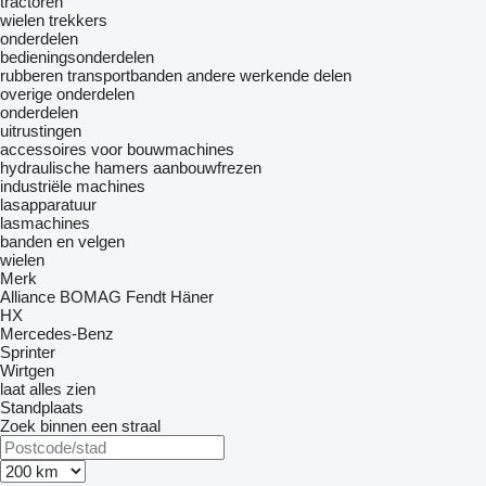
tractoren
wielen trekkers
onderdelen
bedieningsonderdelen
rubberen transportbanden
andere werkende delen
overige onderdelen
onderdelen
uitrustingen
accessoires voor bouwmachines
hydraulische hamers
aanbouwfrezen
industriële machines
lasapparatuur
lasmachines
banden en velgen
wielen
Merk
Alliance
BOMAG
Fendt
Häner
HX
Mercedes-Benz
Sprinter
Wirtgen
laat alles zien
Standplaats
Zoek binnen een straal