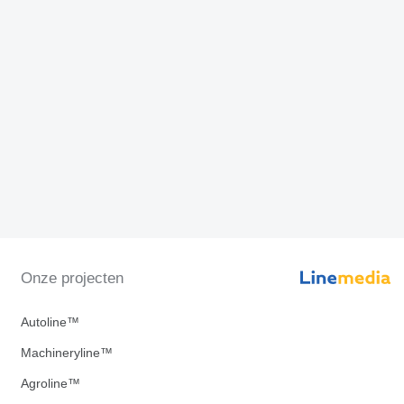
Onze projecten
Autoline™
Machineryline™
Agroline™