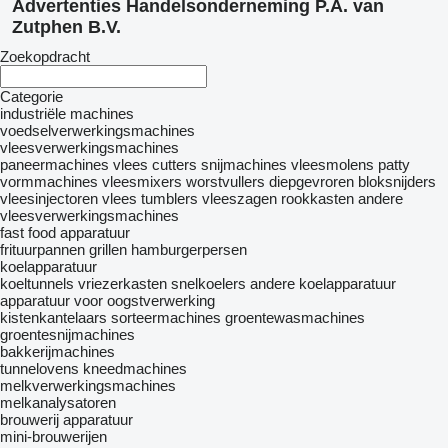
Advertenties Handelsonderneming P.A. van
Zutphen B.V.
Zoekopdracht
Categorie
industriële machines
voedselverwerkingsmachines
vleesverwerkingsmachines
paneermachines
vlees cutters
snijmachines
vleesmolens
patty
vormmachines
vleesmixers
worstvullers
diepgevroren bloksnijders
vleesinjectoren
vlees tumblers
vleeszagen
rookkasten
andere
vleesverwerkingsmachines
fast food apparatuur
frituurpannen
grillen
hamburgerpersen
koelapparatuur
koeltunnels
vriezerkasten
snelkoelers
andere koelapparatuur
apparatuur voor oogstverwerking
kistenkantelaars
sorteermachines
groentewasmachines
groentesnijmachines
bakkerijmachines
tunnelovens
kneedmachines
melkverwerkingsmachines
melkanalysatoren
brouwerij apparatuur
mini-brouwerijen