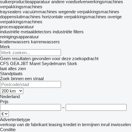
suikerproductieapparatuur
andere voedselverwerkingsmachines
verpakkingsmachines
traysealers
vacuümmachines
wegende verpakkingsmachines
doppensluitmachines
horizontale verpakkingsmachines
overige
verpakkingsmachines
procesapparatuur
industriële metaaldetectors
industriële filters
reinigingsapparatuur
krattenwassers
karrenwassers
Merk
Geen resultaten gevonden voor deze zoekopdracht
CFS
GEA
JBT
Marel
Seydelmann
Stork
laat alles zien
Standplaats
Zoek binnen een straal
Nederland
Prijs
–
Advertentietype
verkoop
van de fabrikant
leasing
krediet
in termijnen
inruil
inwisselen
Conditie