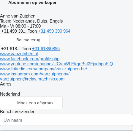
Abonneren op verkoper
Anne van Zutphen
Talen:
Nederlands, Duits, Engels
Ma - Vr
08:00 - 17:00
+31 499 39...
Toon
+31 499 390 964
Bel me terug
+31 618...
Toon
+31 61890896
www.vanzutphen.nl
www.facebook.com/profile.php
www.youtube.com/channel/UCyuWLEkqoBst2FjadbpoFIQ
www.linkedin.com/company/van-zutphen-bv/
www.instagram.com/vanzutphenbv/
vanzutphen@relay.machinio.com
Adres
Nederland
Maak een afspraak
Bericht verzenden