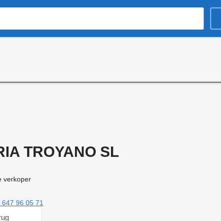
IA TROYANO SL
 verkoper
 647 96 05 71
rug