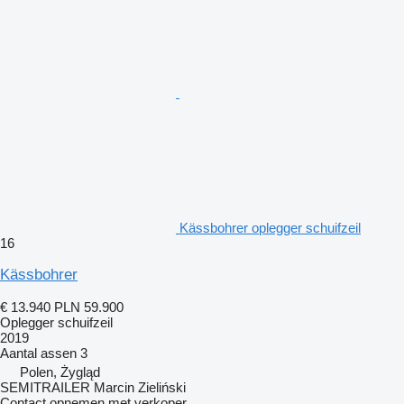
Kässbohrer oplegger schuifzeil
16
Kässbohrer
€ 13.940
PLN 59.900
Oplegger schuifzeil
2019
Aantal assen
3
Polen, Żygląd
SEMITRAILER Marcin Zieliński
Contact opnemen met verkoper