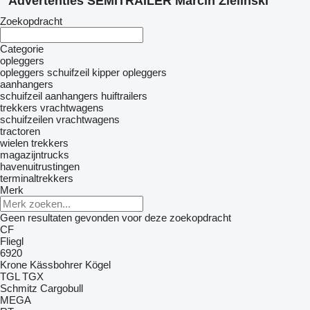
Advertenties SEMITRAILER Marcin Zieliński
Zoekopdracht
Categorie
opleggers
opleggers schuifzeil
kipper opleggers
aanhangers
schuifzeil aanhangers
huiftrailers
trekkers
vrachtwagens
schuifzeilen vrachtwagens
tractoren
wielen trekkers
magazijntrucks
havenuitrustingen
terminaltrekkers
Merk
Geen resultaten gevonden voor deze zoekopdracht
CF
Fliegl
6920
Krone
Kässbohrer
Kögel
TGL
TGX
Schmitz Cargobull
MEGA