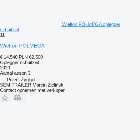
Wielton PÓŁMEGA oplegger
schuifzeil
11
Wielton PÓŁMEGA
€ 14.540
PLN 62.500
Oplegger schuifzeil
2020
Aantal assen
3
Polen, Żygląd
SEMITRAILER Marcin Zieliński
Contact opnemen met verkoper