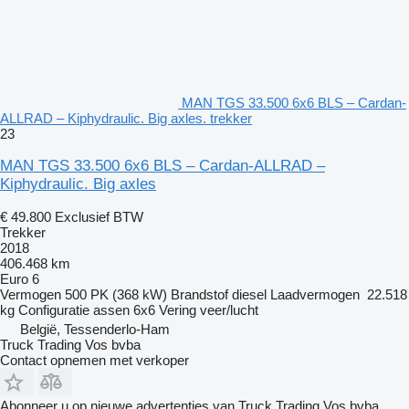
MAN TGS 33.500 6x6 BLS – Cardan-
ALLRAD – Kiphydraulic. Big axles. trekker
23
MAN TGS 33.500 6x6 BLS – Cardan-ALLRAD –
Kiphydraulic. Big axles
€ 49.800
Exclusief BTW
Trekker
2018
406.468 km
Euro 6
Vermogen
500 PK (368 kW)
Brandstof
diesel
Laadvermogen
22.518
kg
Configuratie assen
6x6
Vering
veer/lucht
België, Tessenderlo-Ham
Truck Trading Vos bvba
Contact opnemen met verkoper
Abonneer u op nieuwe advertenties van Truck Trading Vos bvba