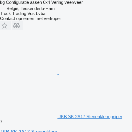
kg
Configuratie assen
6x4
Vering
veer/veer
België, Tessenderlo-Ham
Truck Trading Vos bvba
Contact opnemen met verkoper
JKB SK 2A17 Stenenklem grijper
7
JKB SK 2A17 Stenenklem