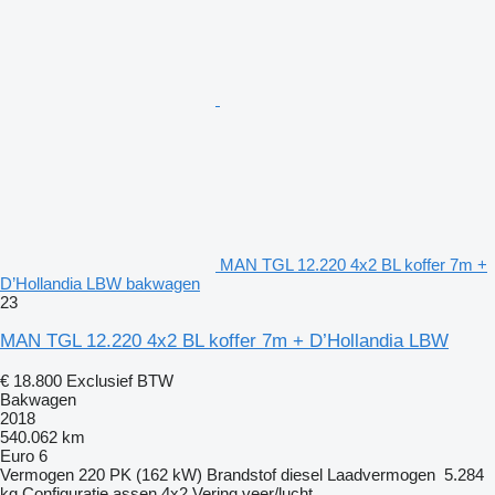
MAN TGL 12.220 4x2 BL koffer 7m +
D’Hollandia LBW bakwagen
23
MAN TGL 12.220 4x2 BL koffer 7m + D’Hollandia LBW
€ 18.800
Exclusief BTW
Bakwagen
2018
540.062 km
Euro 6
Vermogen
220 PK (162 kW)
Brandstof
diesel
Laadvermogen
5.284
kg
Configuratie assen
4x2
Vering
veer/lucht