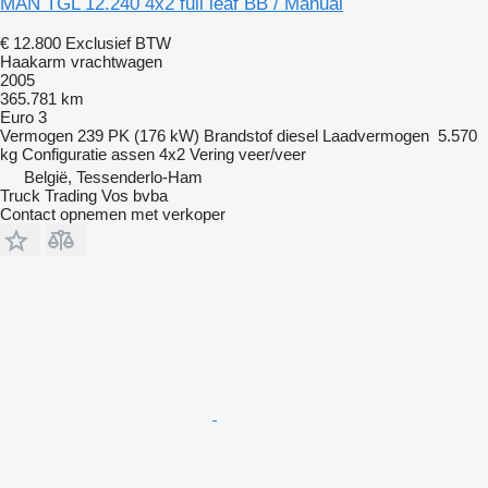
MAN TGL 12.240 4x2 full leaf BB / Manual
€ 12.800
Exclusief BTW
Haakarm vrachtwagen
2005
365.781 km
Euro 3
Vermogen
239 PK (176 kW)
Brandstof
diesel
Laadvermogen
5.570
kg
Configuratie assen
4x2
Vering
veer/veer
België, Tessenderlo-Ham
Truck Trading Vos bvba
Contact opnemen met verkoper