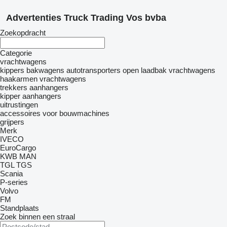
Advertenties Truck Trading Vos bvba
Zoekopdracht
Categorie
vrachtwagens
kippers
bakwagens
autotransporters
open laadbak vrachtwagens
haakarmen vrachtwagens
trekkers
aanhangers
kipper aanhangers
uitrustingen
accessoires voor bouwmachines
grijpers
Merk
IVECO
EuroCargo
KWB
MAN
TGL
TGS
Scania
P-series
Volvo
FM
Standplaats
Zoek binnen een straal