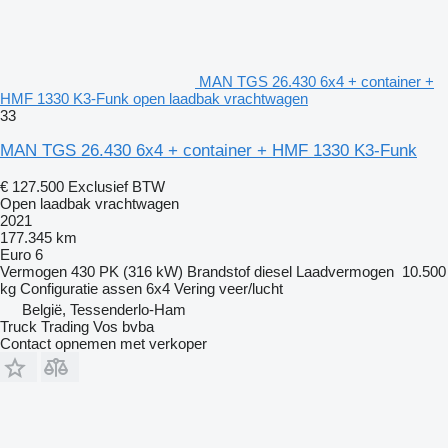
MAN TGS 26.430 6x4 + container +
HMF 1330 K3-Funk open laadbak vrachtwagen
33
MAN TGS 26.430 6x4 + container + HMF 1330 K3-Funk
€ 127.500
Exclusief BTW
Open laadbak vrachtwagen
2021
177.345 km
Euro 6
Vermogen
430 PK (316 kW)
Brandstof
diesel
Laadvermogen
10.500
kg
Configuratie assen
6x4
Vering
veer/lucht
België, Tessenderlo-Ham
Truck Trading Vos bvba
Contact opnemen met verkoper