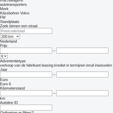
vrachtwagens
autotransporters
Merk
Kässbohrer
Volvo
FM
Standplaats
Zoek binnen een straal
Nederland
Prijs
–
Advertentietype
verkoop
van de fabrikant
leasing
krediet
in termijnen
inruil
inwisselen
Jaar
–
Euro
Euro 6
Kilometerstand
–
km
Autoline ID
Ontbreken er filters?