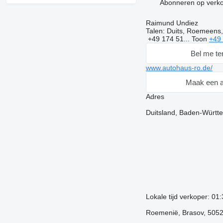
Abonneren op verk
Raimund Undiez
Talen:
Duits, Roemeens,
+49 174 51...
Toon
+49
Bel me te
www.autohaus-ro.de/
Maak een a
Adres
Duitsland, Baden-Württe
Lokale tijd verkoper: 01
Roemenië, Brasov, 50520