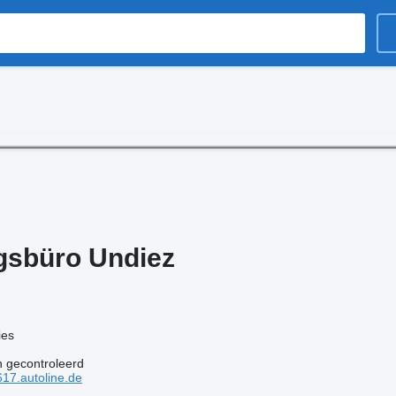
gsbüro Undiez
ies
n gecontroleerd
17.autoline.de