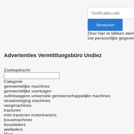
Door hier te klikken ste
Uw persoonlijke gegeve
Advertenties Vermittlungsbüro Undiez
Zoekopdracht
Categorie
gemeentelijke machines
gemeentelijke voertuigen
vuilniswagens
universele gemeenschappelijke machines
straatreiniging machines
veegmachines
tractoren
mini tractoren
motortractors
bouwmachines
bouwladers
wielladers