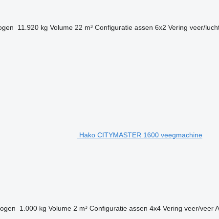
ogen
11.920 kg
Volume
22 m³
Configuratie assen
6x2
Vering
veer/luch
Hako CITYMASTER 1600 veegmachine
ogen
1.000 kg
Volume
2 m³
Configuratie assen
4x4
Vering
veer/veer
A