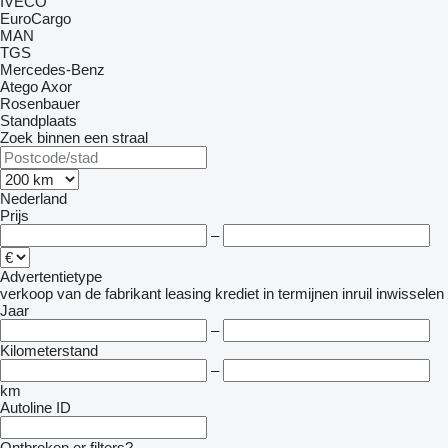
IVECO
EuroCargo
MAN
TGS
Mercedes-Benz
Atego
Axor
Rosenbauer
Standplaats
Zoek binnen een straal
Nederland
Prijs
–
Advertentietype
verkoop
van de fabrikant
leasing
krediet
in termijnen
inruil
inwisselen
Jaar
–
Kilometerstand
–
km
Autoline ID
Ontbreken er filters?