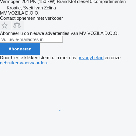
Vermogen
204 PK (150 kW)
Brandstof
diesel
0 compartimenten
Kroatië, Sveti Ivan Zelina
MV VOZILA D.O.O.
Contact opnemen met verkoper
Abonneer u op nieuwe advertenties van MV VOZILA D.O.O.
Abonneren
Door hier te klikken stemt u in met ons
privacybeleid
en onze
gebruikersvoorwaarden
.