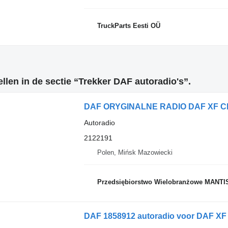
TruckParts Eesti OÜ
len in de sectie “Trekker DAF autoradio's”.
DAF ORYGINALNE RADIO DAF XF CF 1
Autoradio
2122191
Polen, Mińsk Mazowiecki
Przedsiębiorstwo Wielobranżowe MANTI
DAF 1858912 autoradio voor DAF XF 