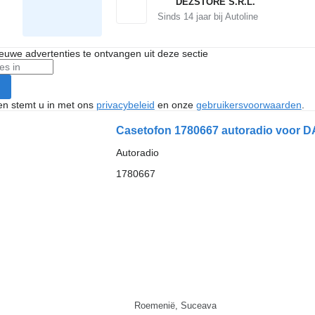
DEZSTORE S.R.L.
Sinds
14
jaar bij Autoline
nieuwe advertenties te ontvangen uit deze sectie
ken stemt u in met ons
privacybeleid
en onze
gebruikersvoorwaarden
.
Casetofon 1780667 autoradio voor D
Autoradio
1780667
Roemenië, Suceava