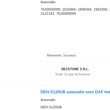
Autoradio
7620000099, 1533465, 1896394, 1963350, 
2122191, 7620000099
Roemenië, Suceava
DEZSTORE S.R.L.
Sinds
14
jaar bij Autoline
DEH-S120UB autoradio voor DAF tre
Autoradio
DEH-S120UB