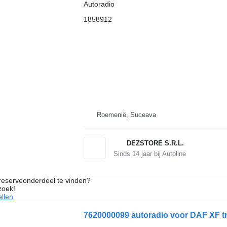
Autoradio
1858912
Roemenië, Suceava
DEZSTORE S.R.L.
Sinds
14
jaar bij Autoline
 reserveonderdeel te vinden?
zoek!
llen
7620000099 autoradio voor DAF XF t