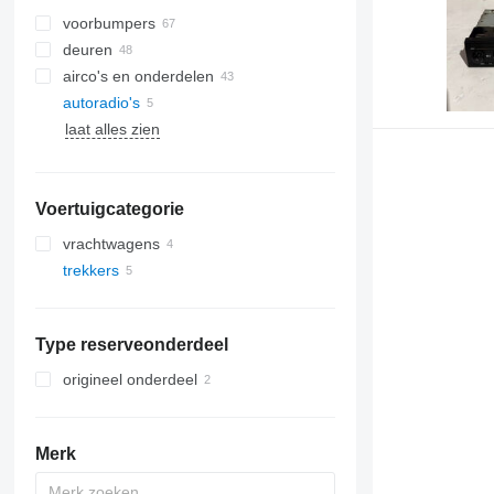
voorbumpers
deuren
airco's en onderdelen
autoradio's
airconditioner slangen
zijruiten
laat alles zien
airconditioner compressoren
panoramadaken
airco condensoren
airconditioner droger filters
Voertuigcategorie
andere onderdelen van
airconditioner
vrachtwagens
trekkers
Type reserveonderdeel
origineel onderdeel
Merk