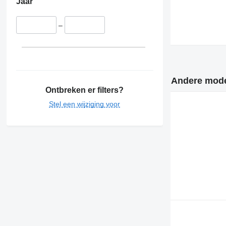
Jaar
–
Andere model
Ontbreken er filters?
Stel een wijziging voor