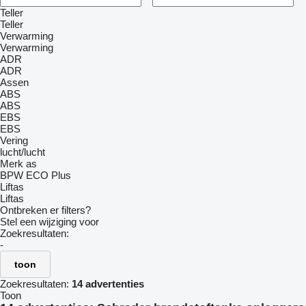
Teller
Teller
Verwarming
Verwarming
ADR
ADR
Assen
ABS
ABS
EBS
EBS
Vering
lucht/lucht
Merk as
BPW ECO Plus
Liftas
Liftas
Ontbreken er filters?
Stel een wijziging voor
Zoekresultaten:
-
toon
Zoekresultaten:
14 advertenties
Toon