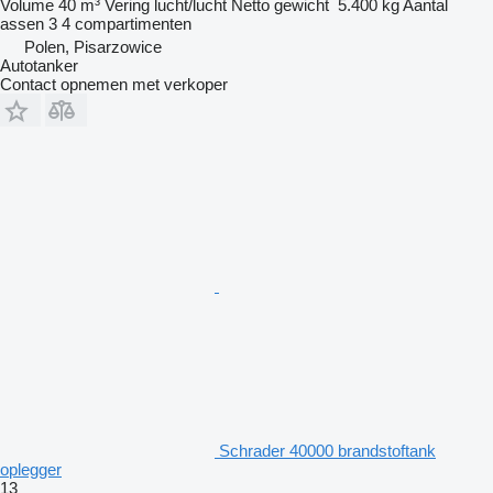
Volume
40 m³
Vering
lucht/lucht
Netto gewicht
5.400 kg
Aantal
assen
3
4 compartimenten
Polen, Pisarzowice
Autotanker
Contact opnemen met verkoper
Schrader 40000 brandstoftank
oplegger
13