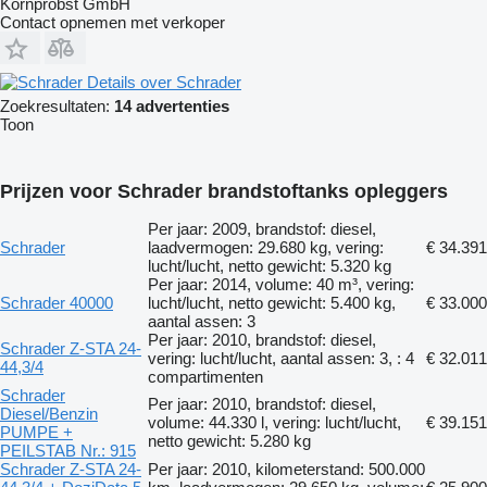
Kornprobst GmbH
Contact opnemen met verkoper
Details over Schrader
Zoekresultaten:
14 advertenties
Toon
Prijzen voor Schrader brandstoftanks opleggers
Per jaar: 2009, brandstof: diesel,
Schrader
laadvermogen: 29.680 kg, vering:
€ 34.391
lucht/lucht, netto gewicht: 5.320 kg
Per jaar: 2014, volume: 40 m³, vering:
Schrader 40000
lucht/lucht, netto gewicht: 5.400 kg,
€ 33.000
aantal assen: 3
Per jaar: 2010, brandstof: diesel,
Schrader Z-STA 24-
vering: lucht/lucht, aantal assen: 3, : 4
€ 32.011
44,3/4
compartimenten
Schrader
Per jaar: 2010, brandstof: diesel,
Diesel/Benzin
volume: 44.330 l, vering: lucht/lucht,
€ 39.151
PUMPE +
netto gewicht: 5.280 kg
PEILSTAB Nr.: 915
Schrader Z-STA 24-
Per jaar: 2010, kilometerstand: 500.000