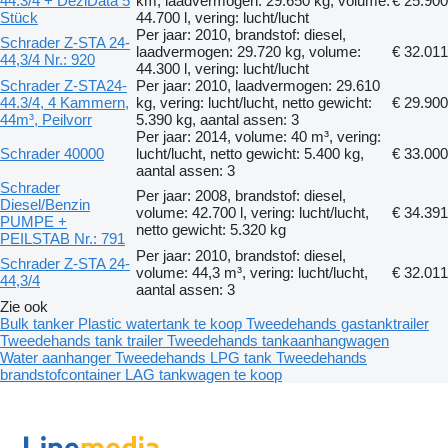
44.3/4 + DeziData 5
km, laadvermogen: 29.650 kg, volume:
€ 25.900
Stück
44.700 l, vering: lucht/lucht
Per jaar: 2010, brandstof: diesel,
Schrader Z-STA 24-
laadvermogen: 29.720 kg, volume:
€ 32.011
44,3/4 Nr.: 920
44.300 l, vering: lucht/lucht
Schrader Z-STA24-
Per jaar: 2010, laadvermogen: 29.610
44.3/4, 4 Kammern,
kg, vering: lucht/lucht, netto gewicht:
€ 29.900
44m³, Peilvorr
5.390 kg, aantal assen: 3
Per jaar: 2014, volume: 40 m³, vering:
Schrader 40000
lucht/lucht, netto gewicht: 5.400 kg,
€ 33.000
aantal assen: 3
Schrader
Per jaar: 2008, brandstof: diesel,
Diesel/Benzin
volume: 42.700 l, vering: lucht/lucht,
€ 34.391
PUMPE +
netto gewicht: 5.320 kg
PEILSTAB Nr.: 791
Per jaar: 2010, brandstof: diesel,
Schrader Z-STA 24-
volume: 44,3 m³, vering: lucht/lucht,
€ 32.011
44,3/4
aantal assen: 3
Zie ook
Bulk tanker
Plastic watertank te koop
Tweedehands gastanktrailer
Tweedehands tank trailer
Tweedehands tankaanhangwagen
Water aanhanger
Tweedehands LPG tank
Tweedehands
brandstofcontainer
LAG tankwagen te koop