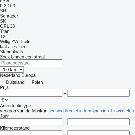
LAG
0-3
O-3
SR
Schrader
SK
OPL 38
Titan
TX
Willig
ZW-Trailer
laat alles zien
Standplaats
Zoek binnen een straal
Nederland
Europa
Duitsland
Polen
Prijs
–
Advertentietype
verkoop
van de fabrikant
leasing
krediet
in termijnen
inruil
inwisselen
Jaar
–
Kilometerstand
–