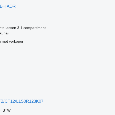
4BH ADR
ntal assen
3
1 compartiment
kunai
 met verkoper
TB/CT12/L1S0R123K07
ef BTW