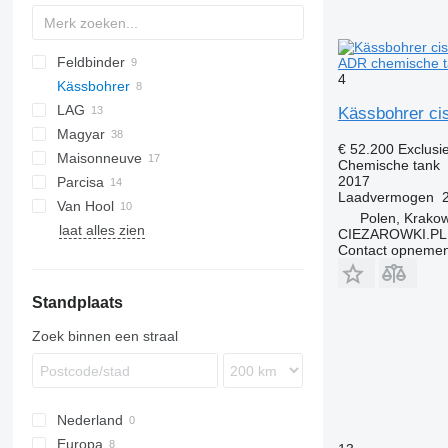
Feldbinder
ADR chemische t
4
Kässbohrer
TSA
LAG
STB
Kässbohrer cis
Magyar
GSA
€ 52.200
Exclusi
Maisonneuve
O-3
S-series
Chemische tank
2017
Parcisa
SR
Laadvermogen
Van Hool
TS
Polen, Krako
laat alles zien
ADR
CIEZAROWKI.PL
Contact opnemen
Standplaats
Zoek binnen een straal
Nederland
Europa