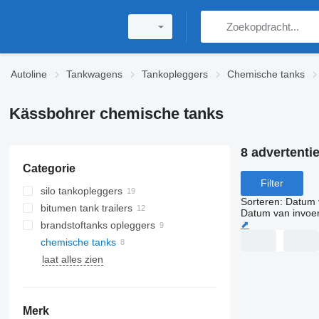
Autoline
Tankwagens
Tankopleggers
Chemische tanks
Kässbohrer chemische tanks
8 advertenti
Categorie
Filter
silo tankopleggers
Sorteren
:
Datum 
bitumen tank trailers
Datum van invoe
⬈
brandstoftanks opleggers
chemische tanks
laat alles zien
Merk