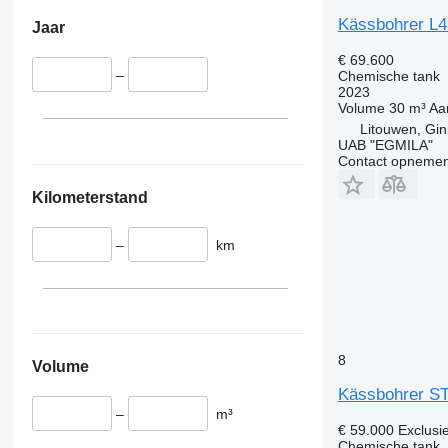
Kässbohrer L
Jaar
€ 69.600
–
Chemische tank
2023
Volume
30 m³
Aa
Litouwen, Gin
UAB "EGMILA"
Contact opnemen
Kilometerstand
–
km
8
Volume
Kässbohrer S
–
m³
€ 59.000
Exclusi
Chemische tank