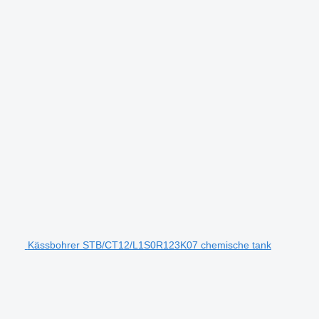
Kässbohrer STB/CT12/L1S0R123K07 chemische tank