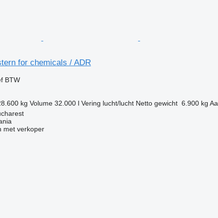
tern for chemicals / ADR
ef BTW
28.600 kg
Volume
32.000 l
Vering
lucht/lucht
Netto gewicht
6.900 kg
Aa
charest
ania
 met verkoper