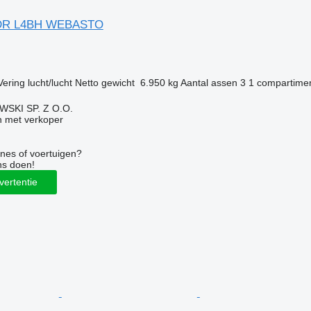
ADR L4BH WEBASTO
Vering
lucht/lucht
Netto gewicht
6.950 kg
Aantal assen
3
1 compartime
SKI SP. Z O.O.
 met verkoper
nes of voertuigen?
ns doen!
vertentie