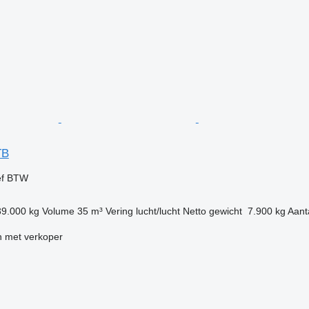
TB
ef BTW
39.000 kg
Volume
35 m³
Vering
lucht/lucht
Netto gewicht
7.900 kg
Aant
 met verkoper