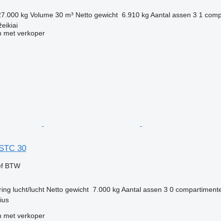
27.000 kg
Volume
30 m³
Netto gewicht
6.910 kg
Aantal assen
3
1 comp
eikiai
 met verkoper
.STC 30
ef BTW
ring
lucht/lucht
Netto gewicht
7.000 kg
Aantal assen
3
0 compartiment
ius
 met verkoper