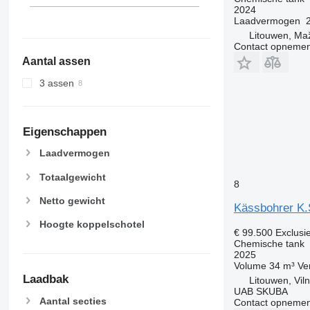
2024
Laadvermogen
Litouwen, Maž
Contact opnemen
Aantal assen
3 assen
Eigenschappen
Laadvermogen
Totaalgewicht
8
Netto gewicht
Kässbohrer K
Hoogte koppelschotel
€ 99.500
Exclusi
Chemische tank
2025
Volume
34 m³
Ve
Laadbak
Litouwen, Viln
UAB SKUBA
Aantal secties
Contact opnemen