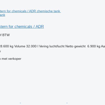
ank
tern for chemicals / ADR
ef BTW
28.600 kg
Volume
32.000 l
Vering
lucht/lucht
Netto gewicht
6.900 kg
Aa
w
 met verkoper