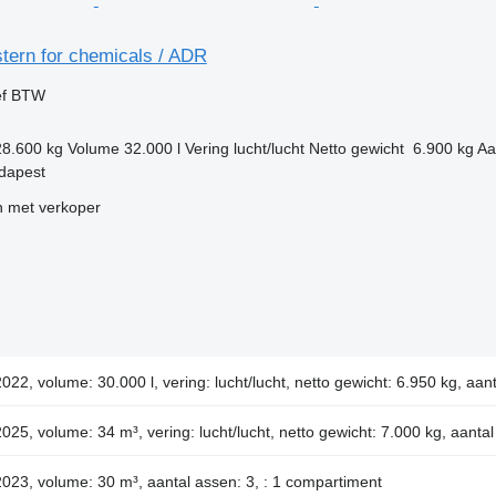
tern for chemicals / ADR
ef BTW
28.600 kg
Volume
32.000 l
Vering
lucht/lucht
Netto gewicht
6.900 kg
Aa
udapest
 met verkoper
2022, volume: 30.000 l, vering: lucht/lucht, netto gewicht: 6.950 kg, aan
2025, volume: 34 m³, vering: lucht/lucht, netto gewicht: 7.000 kg, aanta
2023, volume: 30 m³, aantal assen: 3, : 1 compartiment