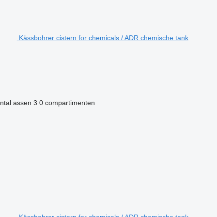
Kässbohrer cistern for chemicals / ADR chemische tank
ntal assen
3
0 compartimenten
Kässbohrer cistern for chemicals / ADR chemische tank