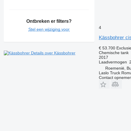
Ontbreken er filters?
4
Stel een wijziging voor
Kässbohrer cis
€ 53.700
Exclusi
Chemische tank
Details over Kässbohrer
2017
Laadvermogen
Roemenië, Bu
Laslo Truck Rom
Contact opnemen