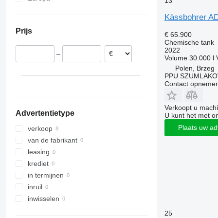
13
Litouwen
Kässbohrer 
Polen
Prijs
Roemenië
€ 65.900
Chemische tank
Hongarije
2022
–
Volume
30.000 l
Polen, Brzeg
PPU SZUMLAKOW
Contact opnemen
Verkoopt u machi
Advertentietype
U kunt het met o
Plaats uw ad
verkoop
van de fabrikant
leasing
krediet
in termijnen
inruil
inwisselen
25