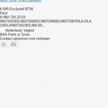
deur voor vrachtwagen
€ 695
Exclusief BTW
Deur
A 960 720 23 03
9607202303,9607206903,9607206003,9607206703,A 03,A
2303,A9607202303,960 69...
Nederland, Veghel
BAS Parts & Tyres
Contact opnemen met verkoper