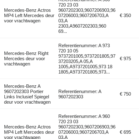
720 23 03
Mercedes-Benz Actros
9607202303,9607206903,96
MP4 Left Mercedes deur
07206003,9607206703,A
€ 350
voor vrachtwagen
03,A
2303,A9607202303,960
69...
Referentienummer: A 973
720 10 05
Mercedes-Benz Right
9737201005,9737201805,97
Mercedes deur voor
€ 975
37203205,A 05,A
vrachtwagen
1005,A9737201005,973 18
1805,A9737201805,973...
Mercedes-Benz A
9607202303 Portier
Referentienummer: A
€ 750
Links Inclusief Spiegel
9607202303
deur voor vrachtwagen
Referentienummer: A 960
720 23 03
Mercedes-Benz Actros
9607202303,9607206903,96
MP4 Left Mercedes deur
07206003,9607206703,A
€ 695
voor vrachtwagen
03,A