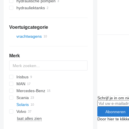
hydraulische pompen
hydrauliektanks
Voertuigcategorie
vrachtwagens
Merk
Irisbus
EuroStar
MAN
Eurotech
Mercedes-Benz
Eurotrakker
TGA
Scania
TGL
A-Class
Midlum
Schrijf je in om 
Solaris
TGM
Actros
Volvo
TGS
Axor
Abonneren
laat alles zien
TGX
LK
FH
Door hier te klik
FMX