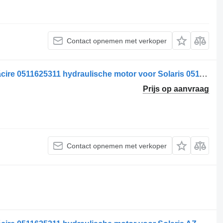
Contact opnemen met verkoper
Motor hidraulic pentru ventilator de răcire 0511625311 hydraulische motor voor Solaris 0511625311 AZMF-11-019LCB20MB-0390-052-125-0390052125-12 vrachtwagen
Prijs op aanvraag
Contact opnemen met verkoper