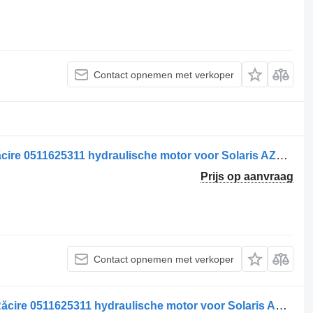
Contact opnemen met verkoper
Motor hidraulic pentru ventilator de răcire 0511625311 hydraulische motor voor Solaris AZMF-11-019LCB20MB-12 vrachtwagen
Prijs op aanvraag
Contact opnemen met verkoper
Motor Hidraulic pentru Ventilator de Răcire 0511625311 hydraulische motor voor Solaris AZMF-11-019LCB20MB-0390-052-125-0390052125-13 vrachtwagen