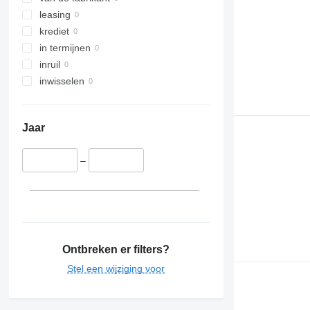
leasing
krediet
in termijnen
inruil
inwisselen
Jaar
–
Ontbreken er filters?
Stel een wijziging voor