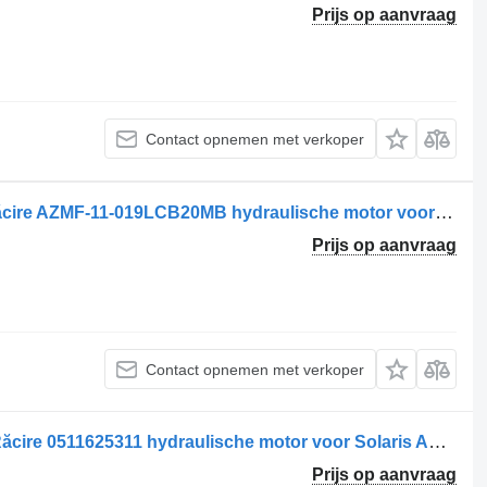
Prijs op aanvraag
Contact opnemen met verkoper
Motor hidraulic pentru ventilator de răcire AZMF-11-019LCB20MB hydraulische motor voor Solaris AZMF-11-019LCB20MB-0390-052-125-0390052125-19 vrachtwagen
Prijs op aanvraag
Contact opnemen met verkoper
Motor Hidraulic pentru Ventilator de Răcire 0511625311 hydraulische motor voor Solaris AZMF-11-019LCB20MB-13 vrachtwagen
Prijs op aanvraag