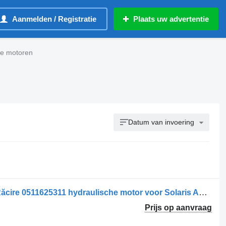
Aanmelden / Registratie
Plaats uw advertentie
he motoren
Datum van invoering
Motor Hidraulic pentru Ventilator de Răcire 0511625311 hydraulische motor voor Solaris AZMF-11-019LCB20MB-15 vrachtwagen
Prijs op aanvraag