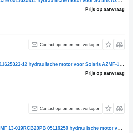
Motor hidraulic pentru ventilator de răcire 0511625311 hydraulische motor voor Solaris AZMF-11-019LCB20MB-14 vrachtwagen
Prijs op aanvraag
Contact opnemen met verkoper
Motor hidraulic ventilator de răcire 0511625023-12 hydraulische motor voor Solaris AZMF-13-019RCB20PB 0511625023/12 vrachtwagen
Prijs op aanvraag
Contact opnemen met verkoper
Motor hidraulic ventilator de răcire AZMF 13-019RCB20PB 05116250 hydraulische motor voor Solaris AZMF-13-019RCB20PB-0511625023-11 vrachtwagen