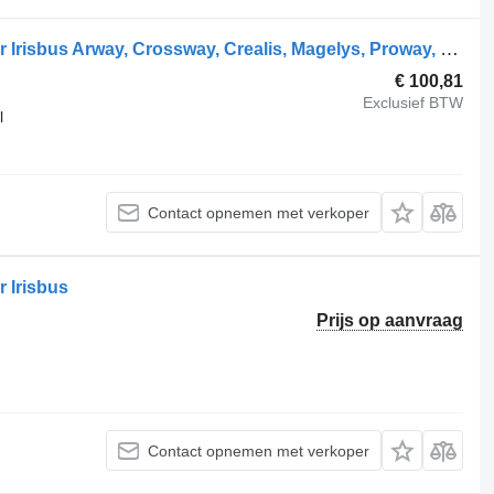
504219030 hydraulische verdeler voor Irisbus Arway, Crossway, Crealis, Magelys, Proway, Daily Tourys (2006-)
€ 100,81
Exclusief BTW
l
Contact opnemen met verkoper
 Irisbus
Prijs op aanvraag
Contact opnemen met verkoper