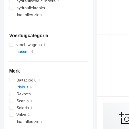
hydraulische cilinders
hydrauliektanks
laat alles zien
Voertuigcategorie
vrachtwagens
bussen
Merk
Baltacıoğlu
Irisbus
Rexroth
Crossway
Scania
Daily
Solaris
Magelys
Volvo
Proway
Alpino
laat alles zien
Urbino
B-series