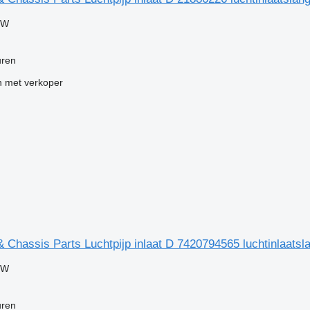
TW
uren
 met verkoper
 Chassis Parts Luchtpijp inlaat D 7420794565 luchtinlaats
TW
uren