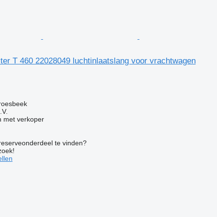
ilter T 460 22028049 luchtinlaatslang voor vrachtwagen
g
roesbeek
.V.
 met verkoper
 reserveonderdeel te vinden?
zoek!
llen