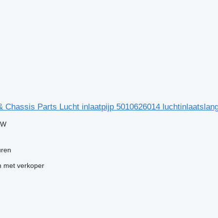
 Chassis Parts Lucht inlaatpijp 5010626014 luchtinlaatsla
TW
uren
 met verkoper