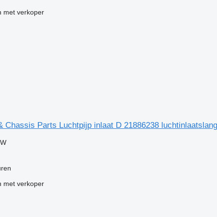
 met verkoper
 Chassis Parts Luchtpijp inlaat D 21886238 luchtinlaatslan
TW
uren
 met verkoper