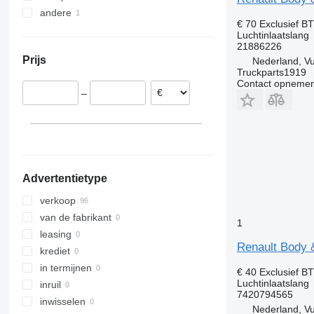
andere
Portugal
€ 70
Exclusief B
Estland
Oekraïne
Luchtinlaatslang
21886226
België
Prijs
Nederland, V
Roemenië
Truckparts1919
Litouwen
Contact opnemen
–
Spanje
Polen
Advertentietype
verkoop
van de fabrikant
1
leasing
Renault Body &
krediet
in termijnen
€ 40
Exclusief B
Luchtinlaatslang
inruil
7420794565
inwisselen
Nederland, V