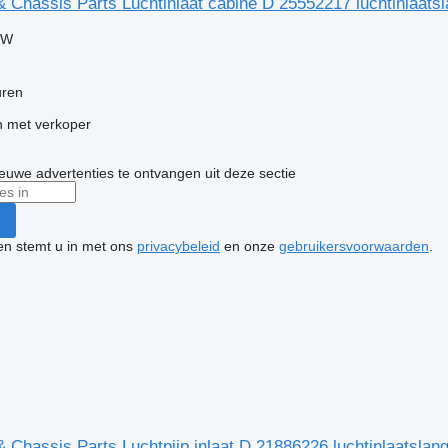
 Chassis Parts Luchtinlaat cabine D 25552217 luchtinlaats
TW
uren
 met verkoper
nieuwe advertenties te ontvangen uit deze sectie
ken stemt u in met ons
privacybeleid
en onze
gebruikersvoorwaarden
.
 Chassis Parts Luchtpijp inlaat D 21886226 luchtinlaatslan