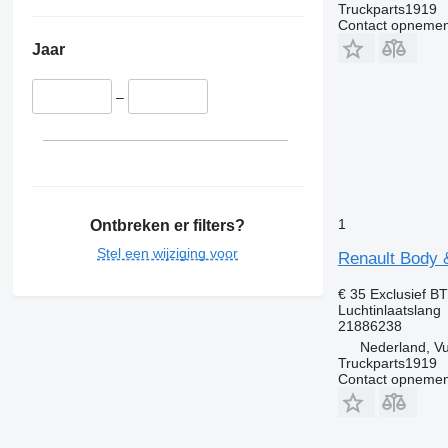
Truckparts1919
Contact opnemen
Jaar
–
1
Ontbreken er filters?
Stel een wijziging voor
Renault Body &
€ 35
Exclusief B
Luchtinlaatslang
21886238
Nederland, V
Truckparts1919
Contact opnemen