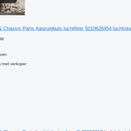
 Chassis Parts Aanzuigbuis luchtfilter 5010626454 luchtinl
TW
uren
 met verkoper