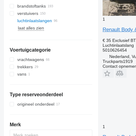
brandstoftanks
verstuivers
1
luchtinlaatslangen
laat alles zien
Renault Body &
€ 35
Exclusief B
Luchtinlaatslang
Voertuigcategorie
5010626454
Nederland, V
vrachtwagens
Truckparts1919
Contact opnemen
trekkers
vans
Type reserveonderdeel
origineel onderdeel
Merk
1