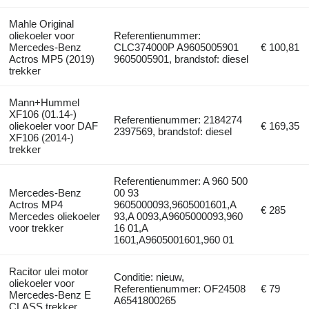
Mahle Original
oliekoeler voor
Referentienummer:
Mercedes-Benz
CLC374000P A9605005901
€ 100,81
Actros MP5 (2019)
9605005901, brandstof: diesel
trekker
Mann+Hummel
XF106 (01.14-)
Referentienummer: 2184274
oliekoeler voor DAF
€ 169,35
2397569, brandstof: diesel
XF106 (2014-)
trekker
Referentienummer: A 960 500
Mercedes-Benz
00 93
Actros MP4
9605000093,9605001601,A
€ 285
Mercedes oliekoeler
93,A 0093,A9605000093,960
voor trekker
16 01,A
1601,A9605001601,960 01
Racitor ulei motor
Conditie: nieuw,
oliekoeler voor
Referentienummer: OF24508
€ 79
Mercedes-Benz E
A6541800265
CLASS trekker