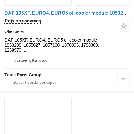
DAF 105XF, EURO4, EURO5 oil cooler module 1853298, 1855627, 1857108, DAF oliekoeler voor DAF 105XF trekker
Prijs op aanvraag
Oliekoeler
DAF 105XF, EURO4, EURO5 oil cooler module
1853298, 1855627, 1857108, 1878095, 1788309,
1258970,...
Litouwen, Kaunas
Truck Parts Group