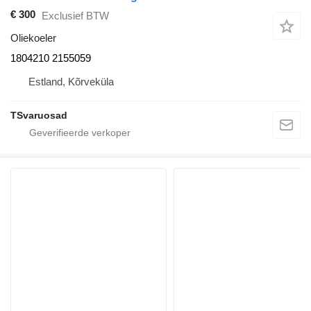
€ 300
Exclusief BTW
Oliekoeler
1804210 2155059
Estland, Kõrveküla
TSvaruosad