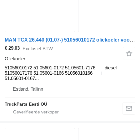
MAN TGX 26.440 (01.07-) 51056010172 oliekoeler voor MAN TGL, TGM, TGS, TGX (2005-2021) trekker
€ 29,03
Exclusief BTW
Oliekoeler
51056010172 51.05601-0172 51.05601-7176
diesel
51056017176 51.05601-0166 51056010166
51.05601-0167...
Estland, Tallinn
TruckParts Eesti OÜ