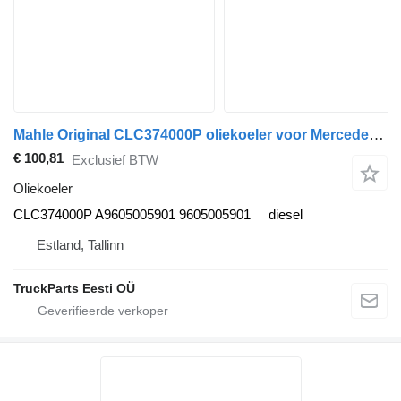
Mahle Original CLC374000P oliekoeler voor Mercedes-Benz Actros MP5 (2019) trekker
€ 100,81
Exclusief BTW
Oliekoeler
CLC374000P A9605005901 9605005901
diesel
Estland, Tallinn
TruckParts Eesti OÜ