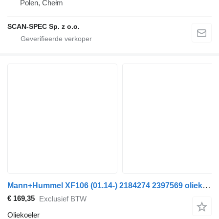
Polen, Chełm
SCAN-SPEC Sp. z o.o.
Mann+Hummel XF106 (01.14-) 2184274 2397569 oliekoeler voor DAF XF106 (2014-) trekker
€ 169,35
Exclusief BTW
Oliekoeler