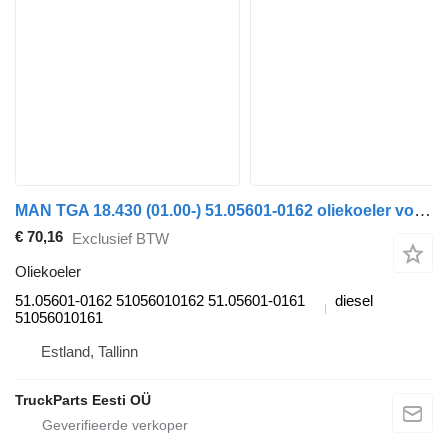
MAN TGA 18.430 (01.00-) 51.05601-0162 oliekoeler voor MAN 4-series, TGA (1993-2009) trekker
€ 70,16
Exclusief BTW
Oliekoeler
51.05601-0162 51056010162 51.05601-0161
diesel
51056010161
Estland, Tallinn
TruckParts Eesti OÜ