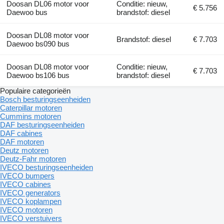
Doosan DL06 motor voor
Conditie: nieuw,
€ 5.756
Daewoo bus
brandstof: diesel
Doosan DL08 motor voor
Brandstof: diesel
€ 7.703
Daewoo bs090 bus
Doosan DL08 motor voor
Conditie: nieuw,
€ 7.703
Daewoo bs106 bus
brandstof: diesel
Populaire categorieën
Bosch besturingseenheiden
Caterpillar motoren
Cummins motoren
DAF besturingseenheiden
DAF cabines
DAF motoren
Deutz motoren
Deutz-Fahr motoren
IVECO besturingseenheiden
IVECO bumpers
IVECO cabines
IVECO generators
IVECO koplampen
IVECO motoren
IVECO verstuivers