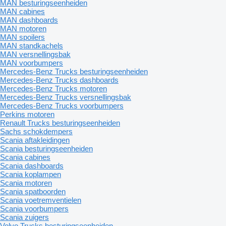
MAN besturingseenheiden
MAN cabines
MAN dashboards
MAN motoren
MAN spoilers
MAN standkachels
MAN versnellingsbak
MAN voorbumpers
Mercedes-Benz Trucks besturingseenheiden
Mercedes-Benz Trucks dashboards
Mercedes-Benz Trucks motoren
Mercedes-Benz Trucks versnellingsbak
Mercedes-Benz Trucks voorbumpers
Perkins motoren
Renault Trucks besturingseenheiden
Sachs schokdempers
Scania aftakleidingen
Scania besturingseenheiden
Scania cabines
Scania dashboards
Scania koplampen
Scania motoren
Scania spatboorden
Scania voetremventielen
Scania voorbumpers
Scania zuigers
Volvo Trucks besturingseenheiden