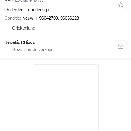
Exclusief BTW
Onderdeel - cilinderkop
Conditie
nieuw
96642709, 96666228
Griekenland
Keφalές RHίzoς