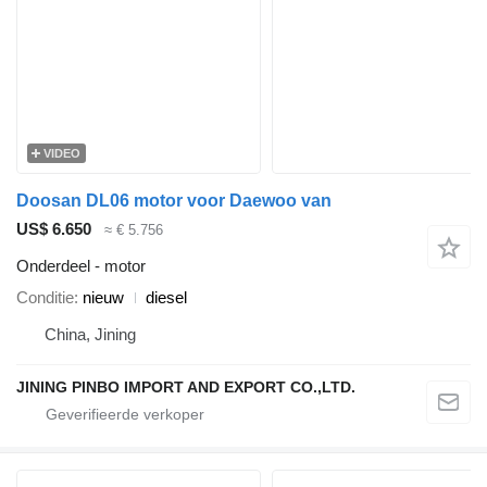
VIDEO
Doosan DL06 motor voor Daewoo van
US$ 6.650
≈ € 5.756
Onderdeel - motor
Conditie
nieuw
diesel
China, Jining
JINING PINBO IMPORT AND EXPORT CO.,LTD.