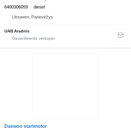
6400306059
diesel
Litouwen, Panevėžys
UAB Aradnis
Daewoo startmotor