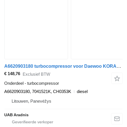
A6620903180 turbocompressor voor Daewoo KORANDO (KJ) auto
€ 148,76
Exclusief BTW
Onderdeel - turbocompressor
A6620903180, 7041521K, CH0353K
diesel
Litouwen, Panevėžys
UAB Aradnis