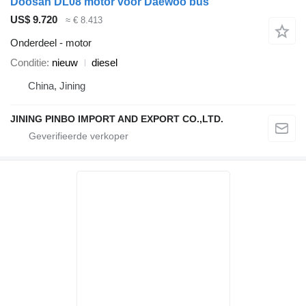
Doosan DL08 motor voor Daewoo bus
US$ 9.720
≈ € 8.413
Onderdeel - motor
Conditie
nieuw
diesel
China, Jining
JINING PINBO IMPORT AND EXPORT CO.,LTD.