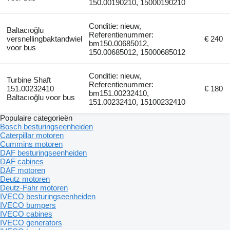
150.00190210, 15000190210
Conditie: nieuw,
Baltacıoğlu
Referentienummer:
versnellingbaktandwiel
€ 240
bm150.00685012,
voor bus
150.00685012, 15000685012
Conditie: nieuw,
Turbine Shaft
Referentienummer:
151.00232410
€ 180
bm151.00232410,
Baltacıoğlu voor bus
151.00232410, 15100232410
Populaire categorieën
Bosch besturingseenheiden
Caterpillar motoren
Cummins motoren
DAF besturingseenheiden
DAF cabines
DAF motoren
Deutz motoren
Deutz-Fahr motoren
IVECO besturingseenheiden
IVECO bumpers
IVECO cabines
IVECO generators