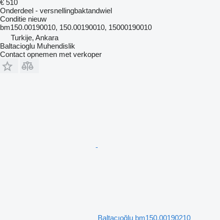
€ 510
Onderdeel - versnellingbaktandwiel
Conditie
nieuw
bm150.00190010, 150.00190010, 15000190010
Turkije, Ankara
Baltacioglu Muhendislik
Contact opnemen met verkoper
Baltacıoğlu bm150.00190210