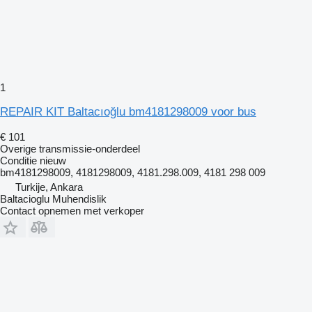
1
REPAIR KIT Baltacıoğlu bm4181298009 voor bus
€ 101
Overige transmissie-onderdeel
Conditie
nieuw
bm4181298009, 4181298009, 4181.298.009, 4181 298 009
Turkije, Ankara
Baltacioglu Muhendislik
Contact opnemen met verkoper