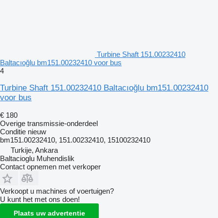
Turbine Shaft 151.00232410
Baltacıoğlu bm151.00232410 voor bus
4
Turbine Shaft 151.00232410 Baltacıoğlu bm151.00232410
voor bus
€ 180
Overige transmissie-onderdeel
Conditie
nieuw
bm151.00232410, 151.00232410, 15100232410
Turkije, Ankara
Baltacioglu Muhendislik
Contact opnemen met verkoper
Verkoopt u machines of voertuigen?
U kunt het met ons doen!
Plaats uw advertentie