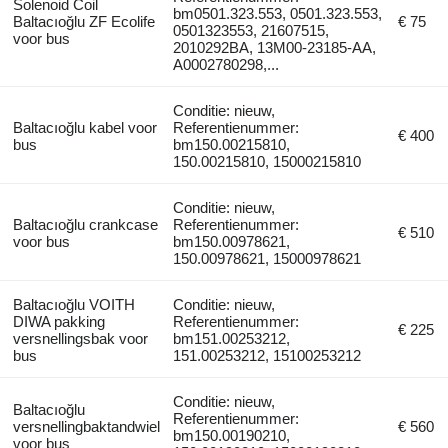
Solenoid Coil
bm0501.323.553, 0501.323.553,
Baltacıoğlu ZF Ecolife
€ 75
0501323553, 21607515,
voor bus
2010292BA, 13M00-23185-AA,
A0002780298,...
Conditie: nieuw,
Baltacıoğlu kabel voor
Referentienummer:
€ 400
bus
bm150.00215810,
150.00215810, 15000215810
Conditie: nieuw,
Baltacıoğlu crankcase
Referentienummer:
€ 510
voor bus
bm150.00978621,
150.00978621, 15000978621
Baltacıoğlu VOITH
Conditie: nieuw,
DIWA pakking
Referentienummer:
€ 225
versnellingsbak voor
bm151.00253212,
bus
151.00253212, 15100253212
Conditie: nieuw,
Baltacıoğlu
Referentienummer:
versnellingbaktandwiel
€ 560
bm150.00190210,
voor bus