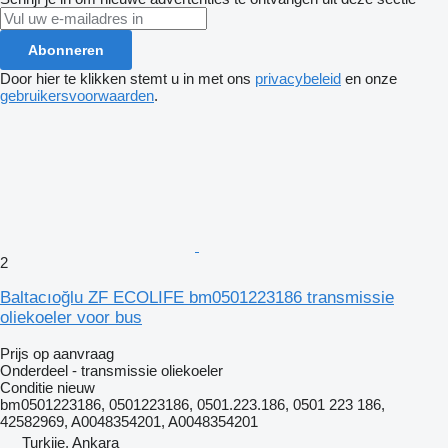
Abonneren
Door hier te klikken stemt u in met ons
privacybeleid
en onze
gebruikersvoorwaarden
.
2
Baltacıoğlu ZF ECOLIFE bm0501223186 transmissie
oliekoeler voor bus
Prijs op aanvraag
Onderdeel - transmissie oliekoeler
Conditie
nieuw
bm0501223186, 0501223186, 0501.223.186, 0501 223 186,
42582969, A0048354201, A0048354201
Turkije, Ankara