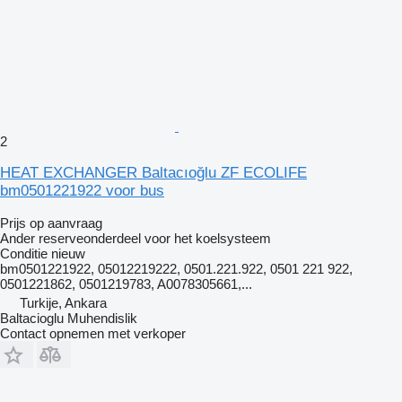
2
HEAT EXCHANGER Baltacıoğlu ZF ECOLIFE
bm0501221922 voor bus
Prijs op aanvraag
Ander reserveonderdeel voor het koelsysteem
Conditie
nieuw
bm0501221922, 05012219222, 0501.221.922, 0501 221 922,
0501221862, 0501219783, A0078305661,...
Turkije, Ankara
Baltacioglu Muhendislik
Contact opnemen met verkoper