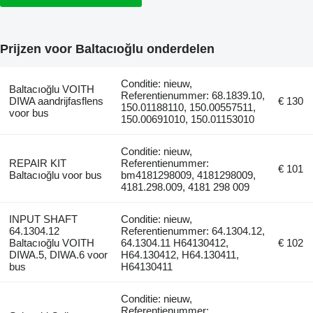
Prijzen voor Baltacıoğlu onderdelen
Conditie: nieuw,
Baltacıoğlu VOITH
Referentienummer: 68.1839.10,
DIWA aandrijfasflens
€ 130
150.01188110, 150.00557511,
voor bus
150.00691010, 150.01153010
Conditie: nieuw,
REPAIR KIT
Referentienummer:
€ 101
Baltacıoğlu voor bus
bm4181298009, 4181298009,
4181.298.009, 4181 298 009
INPUT SHAFT
Conditie: nieuw,
64.1304.12
Referentienummer: 64.1304.12,
Baltacıoğlu VOITH
64.1304.11 H64130412,
€ 102
DIWA.5, DIWA.6 voor
H64.130412, H64.130411,
bus
H64130411
Conditie: nieuw,
Referentienummer: