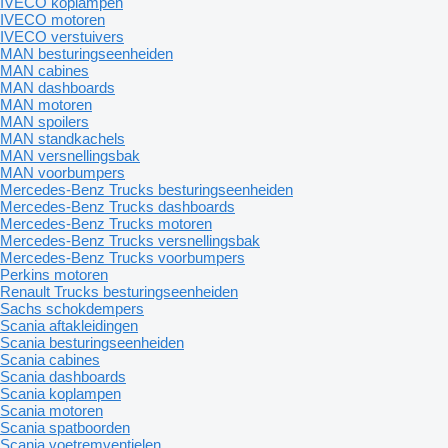
IVECO koplampen
IVECO motoren
IVECO verstuivers
MAN besturingseenheiden
MAN cabines
MAN dashboards
MAN motoren
MAN spoilers
MAN standkachels
MAN versnellingsbak
MAN voorbumpers
Mercedes-Benz Trucks besturingseenheiden
Mercedes-Benz Trucks dashboards
Mercedes-Benz Trucks motoren
Mercedes-Benz Trucks versnellingsbak
Mercedes-Benz Trucks voorbumpers
Perkins motoren
Renault Trucks besturingseenheiden
Sachs schokdempers
Scania aftakleidingen
Scania besturingseenheiden
Scania cabines
Scania dashboards
Scania koplampen
Scania motoren
Scania spatboorden
Scania voetremventielen