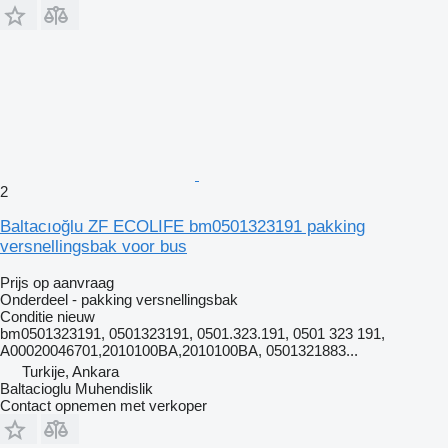
2
Baltacıoğlu ZF ECOLIFE bm0501323191 pakking
versnellingsbak voor bus
Prijs op aanvraag
Onderdeel - pakking versnellingsbak
Conditie
nieuw
bm0501323191, 0501323191, 0501.323.191, 0501 323 191,
A00020046701,2010100BA,2010100BA, 0501321883...
Turkije, Ankara
Baltacioglu Muhendislik
Contact opnemen met verkoper