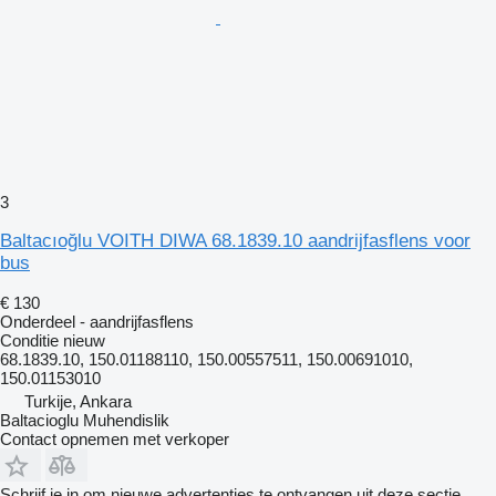
3
Baltacıoğlu VOITH DIWA 68.1839.10 aandrijfasflens voor
bus
€ 130
Onderdeel - aandrijfasflens
Conditie
nieuw
68.1839.10, 150.01188110, 150.00557511, 150.00691010,
150.01153010
Turkije, Ankara
Baltacioglu Muhendislik
Contact opnemen met verkoper
Schrijf je in om nieuwe advertenties te ontvangen uit deze sectie