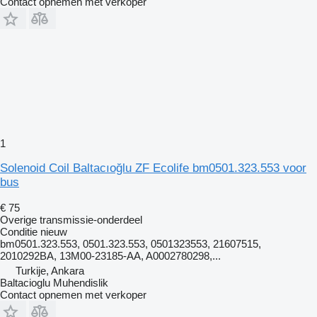
Contact opnemen met verkoper
1
Solenoid Coil Baltacıoğlu ZF Ecolife bm0501.323.553 voor
bus
€ 75
Overige transmissie-onderdeel
Conditie
nieuw
bm0501.323.553, 0501.323.553, 0501323553, 21607515,
2010292BA, 13M00-23185-AA, A0002780298,...
Turkije, Ankara
Baltacioglu Muhendislik
Contact opnemen met verkoper