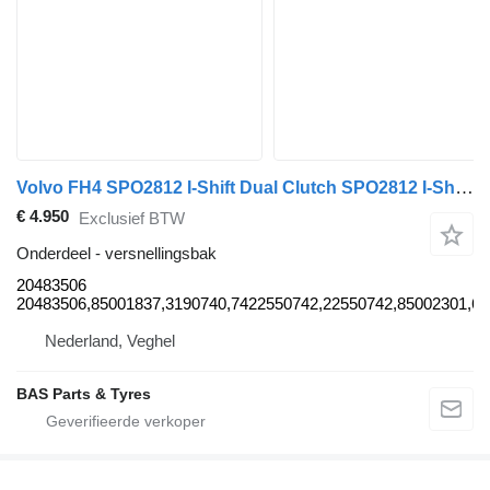
Volvo FH4 SPO2812 I-Shift Dual Clutch SPO2812 I-Shift Dual Clutch, Aut 20483506 versnellingsbak voor Volvo FH4 vrachtwagen
€ 4.950
Exclusief BTW
Onderdeel - versnellingsbak
20483506
20483506,85001837,3190740,7422550742,22550742,85002301,6
Nederland, Veghel
BAS Parts & Tyres