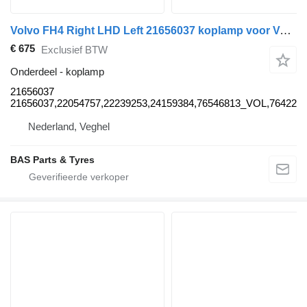
Volvo FH4 Right LHD Left 21656037 koplamp voor Volvo FH4 vrachtwagen
€ 675
Exclusief BTW
Onderdeel - koplamp
21656037
21656037,22054757,22239253,24159384,76546813_VOL,76422
Nederland, Veghel
BAS Parts & Tyres