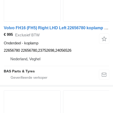
Volvo FH16 (FH5) Right LHD Left 22656780 koplamp voor Volvo FH16 (FH5) vrachtwagen
€ 995
Exclusief BTW
Onderdeel - koplamp
22656780 22656780,23752698,24056526
Nederland, Veghel
BAS Parts & Tyres