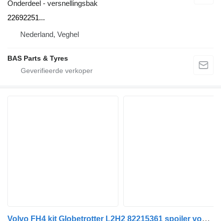
Onderdeel - versnellingsbak
22692251...
Nederland, Veghel
BAS Parts & Tyres
Volvo FH4 kit Globetrotter L2H2 82215361 spoiler voor Volvo FH4 vrachtwagen