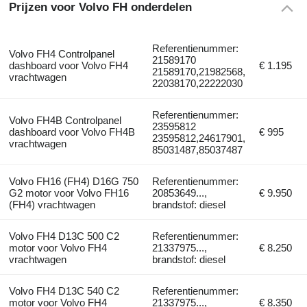
Prijzen voor Volvo FH onderdelen
Referentienummer:
Volvo FH4 Controlpanel
21589170
dashboard voor Volvo FH4
€ 1.195
21589170,21982568,
vrachtwagen
22038170,22222030
Referentienummer:
Volvo FH4B Controlpanel
23595812
dashboard voor Volvo FH4B
€ 995
23595812,24617901,
vrachtwagen
85031487,85037487
Volvo FH16 (FH4) D16G 750
Referentienummer:
G2 motor voor Volvo FH16
20853649...,
€ 9.950
(FH4) vrachtwagen
brandstof: diesel
Volvo FH4 D13C 500 C2
Referentienummer:
motor voor Volvo FH4
21337975...,
€ 8.250
vrachtwagen
brandstof: diesel
Volvo FH4 D13C 540 C2
Referentienummer:
motor voor Volvo FH4
21337975...,
€ 8.350