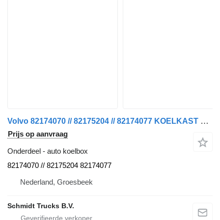
Volvo 82174070 // 82175204 // 82174077 KOELKAST FH 460 EURO 6 MODEL 20 auto koelbox voor vrachtwagen
Prijs op aanvraag
Onderdeel - auto koelbox
82174070 // 82175204 82174077
Nederland, Groesbeek
Schmidt Trucks B.V.