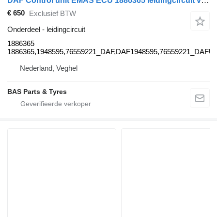
DAF Control unit EMAS ECU 1886365 leidingcircuit voor DAF vrachtwagen
€ 650
Exclusief BTW
Onderdeel - leidingcircuit
1886365
1886365,1948595,76559221_DAF,DAF1948595,76559221_DAFU
Nederland, Veghel
BAS Parts & Tyres