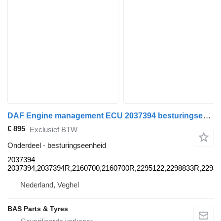
DAF Engine management ECU 2037394 besturingseenheid voor DAF vrachtwagen
€ 895
Exclusief BTW
Onderdeel - besturingseenheid
2037394
2037394,2037394R,2160700,2160700R,2295122,2298833R,2298
Nederland, Veghel
BAS Parts & Tyres