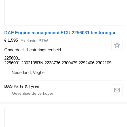
DAF Engine management ECU 2256031 besturingseenheid voor DAF vrachtwagen
€ 1.595
Exclusief BTW
Onderdeel - besturingseenheid
2256031
2256031,2302109RN,2238736,2300479,2292406,2302109
Nederland, Veghel
BAS Parts & Tyres