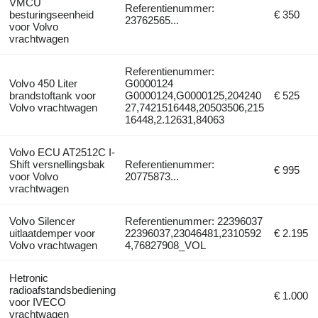
VMCU
Referentienummer:
besturingseenheid
€ 350
23762565...
voor Volvo
vrachtwagen
Referentienummer:
Volvo 450 Liter
G0000124
brandstoftank voor
G0000124,G0000125,204240
€ 525
Volvo vrachtwagen
27,7421516448,20503506,215
16448,2.12631,84063
Volvo ECU AT2512C I-
Shift versnellingsbak
Referentienummer:
€ 995
voor Volvo
20775873...
vrachtwagen
Volvo Silencer
Referentienummer: 22396037
uitlaatdemper voor
22396037,23046481,2310592
€ 2.195
Volvo vrachtwagen
4,76827908_VOL
Hetronic
radioafstandsbediening
€ 1.000
voor IVECO
vrachtwagen