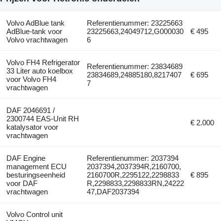
Volvo AdBlue tank
Referentienummer: 23225663
AdBlue-tank voor
23225663,24049712,G000030
€ 495
Volvo vrachtwagen
6
Volvo FH4 Refrigerator
Referentienummer: 23834689
33 Liter auto koelbox
23834689,24885180,8217407
€ 695
voor Volvo FH4
7
vrachtwagen
DAF 2046691 /
2300744 EAS-Unit RH
€ 2.000
katalysator voor
vrachtwagen
DAF Engine
Referentienummer: 2037394
management ECU
2037394,2037394R,2160700,
besturingseenheid
2160700R,2295122,2298833
€ 895
voor DAF
R,2298833,2298833RN,24222
vrachtwagen
47,DAF2037394
Volvo Control unit