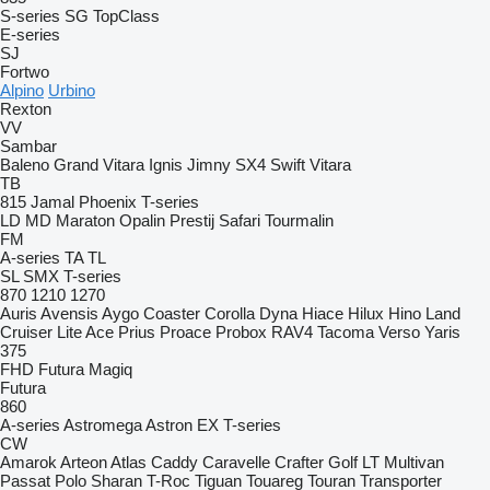
S-series
SG
TopClass
E-series
SJ
Fortwo
Alpino
Urbino
Rexton
VV
Sambar
Baleno
Grand Vitara
Ignis
Jimny
SX4
Swift
Vitara
TB
815
Jamal
Phoenix
T-series
LD
MD
Maraton
Opalin
Prestij
Safari
Tourmalin
FM
A-series
TA
TL
SL
SMX
T-series
870
1210
1270
Auris
Avensis
Aygo
Coaster
Corolla
Dyna
Hiace
Hilux
Hino
Land
Cruiser
Lite Ace
Prius
Proace
Probox
RAV4
Tacoma
Verso
Yaris
375
FHD
Futura
Magiq
Futura
860
A-series
Astromega
Astron
EX
T-series
CW
Amarok
Arteon
Atlas
Caddy
Caravelle
Crafter
Golf
LT
Multivan
Passat
Polo
Sharan
T-Roc
Tiguan
Touareg
Touran
Transporter