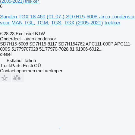
(2005-2021) trekker
6
Sanden TGX 18.460 (01.07-) SD7H15-6008 airco condensor
voor MAN TGL, TGM, TGS, TGX (2005-2021) trekker
€ 28,23
Exclusief BTW
Onderdeel - airco condensor
SD7H15-6008 SD7H15-8117 SD7H154762 APC111-000P APC111-
000S 51779707028 51.77970-7028 81.61906-6012...
diesel
Estland, Tallinn
TruckParts Eesti OÜ
Contact opnemen met verkoper