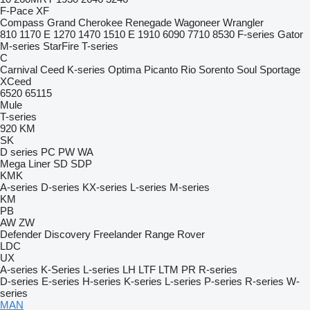
F-Pace
XF
Compass
Grand Cherokee
Renegade
Wagoneer
Wrangler
810
1170 E
1270
1470
1510 E
1910
6090
7710
8530
F-series
Gator
M-series
StarFire
T-series
C
Carnival
Ceed
K-series
Optima
Picanto
Rio
Sorento
Soul
Sportage
XCeed
6520
65115
Mule
T-series
920
KM
SK
D series
PC
PW
WA
Mega Liner
SD
SDP
KMK
A-series
D-series
KX-series
L-series
M-series
KM
PB
AW
ZW
Defender
Discovery
Freelander
Range Rover
LDC
UX
A-series
K-Series
L-series
LH
LTF
LTM
PR
R-series
D-series
E-series
H-series
K-series
L-series
P-series
R-series
W-
series
MAN