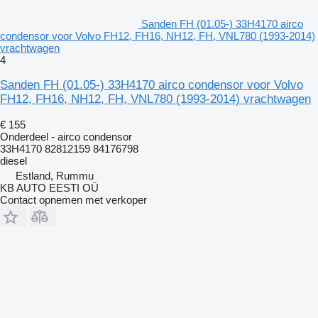
Sanden FH (01.05-) 33H4170 airco
condensor voor Volvo FH12, FH16, NH12, FH, VNL780 (1993-2014)
vrachtwagen
4
Sanden FH (01.05-) 33H4170 airco condensor voor Volvo
FH12, FH16, NH12, FH, VNL780 (1993-2014) vrachtwagen
€ 155
Onderdeel - airco condensor
33H4170 82812159 84176798
diesel
Estland, Rummu
KB AUTO EESTI OÜ
Contact opnemen met verkoper