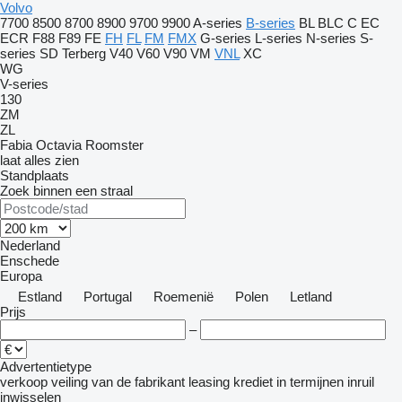
Volvo
7700
8500
8700
8900
9700
9900
A-series
B-series
BL
BLC
C
EC
ECR
F88
F89
FE
FH
FL
FM
FMX
G-series
L-series
N-series
S-
series
SD
Terberg
V40
V60
V90
VM
VNL
XC
WG
V-series
130
ZM
ZL
Fabia
Octavia
Roomster
laat alles zien
Standplaats
Zoek binnen een straal
Nederland
Enschede
Europa
Estland
Portugal
Roemenië
Polen
Letland
Prijs
–
Advertentietype
verkoop
veiling
van de fabrikant
leasing
krediet
in termijnen
inruil
inwisselen