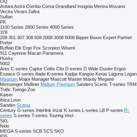
OQ
Antara
Astra
Combo
Corsa
Grandland
Insignia
Meriva
Movano
Vectra
Vivaro
Zafira
Sultan
PK
1100 Series
2800 Series
4000 Series
378
208
301
307
308
508
2008
3008
5008
Bipper
Boxer
Expert
Partner
Porter
Buffalo
Elk
Ergo
Fox
Scorpion
Wisent
911
Cayenne
Macan
Panamera
Husky
5002
Ares
C-series
Captur
Celtis
Clio
D-series
D Wide
Duster
Ergos
Espace
G-series
Iliade
K-series
Kadjar
Kangoo
Kerax
Laguna
Logan
Magnum
Major
Manager
Mascott
Master
Maxity
Megane
Messenger
Midliner
Midlum
Premium
Sandero
Scenic
T-series
TRM
Trafic
Twingo
Zoe
Kaiser
Ibiza
Leon
Sanden
Scania
Century
G-series
Interlink
Irizar
K-series
L-series
LB
P-series
R-
series
S-series
T-series
Touring
Vest
SKL
Nido
MEGA
S-series
SCB
SCS
SKO
835