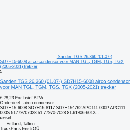
Sanden TGS 26.360 (01.07-)
SD7H15-6008 airco condensor voor MAN TGL, TGM, TGS, TGX
(2005-2021) trekker
5
Sanden TGS 26.360 (01.07-) SD7H15-6008 airco condensor
voor MAN TGL, TGM, TGS, TGX (2005-2021) trekker
€ 28,23
Exclusief BTW
Onderdeel - airco condensor
SD7H15-6008 SD7H15-8117 SD7H154762 APC111-000P APC111-
000S 51779707028 51.77970-7028 81.61906-6012...
diesel
Estland, Tallinn
TruckParts Eesti OÜ