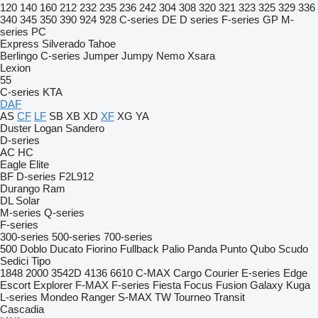
120
140
160
212
232
235
236
242
304
308
320
321
323
325
329
336
340
345
350
390
924
928
C-series
DE
D series
F-series
GP
M-
series
PC
Express
Silverado
Tahoe
Berlingo
C-series
Jumper
Jumpy
Nemo
Xsara
Lexion
55
C-series
KTA
DAF
AS
CF
LF
SB
XB
XD
XF
XG
YA
Duster
Logan
Sandero
D-series
AC
HC
Eagle
Elite
BF
D-series
F2L912
Durango
Ram
DL
Solar
M-series
Q-series
F-series
300-series
500-series
700-series
500
Doblo
Ducato
Fiorino
Fullback
Palio
Panda
Punto
Qubo
Scudo
Sedici
Tipo
1848
2000
3542D
4136
6610
C-MAX
Cargo
Courier
E-series
Edge
Escort
Explorer
F-MAX
F-series
Fiesta
Focus
Fusion
Galaxy
Kuga
L-series
Mondeo
Ranger
S-MAX
TW
Tourneo
Transit
Cascadia