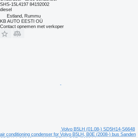
SHS-15L4197 84192002
diesel
Estland, Rummu
KB AUTO EESTI OÜ
Contact opnemen met verkoper
Volvo B5LH (01.08-) SD5H14-S6648
air conditioning condenser for Volvo B5LH, B0E (2008-) bus Sanden