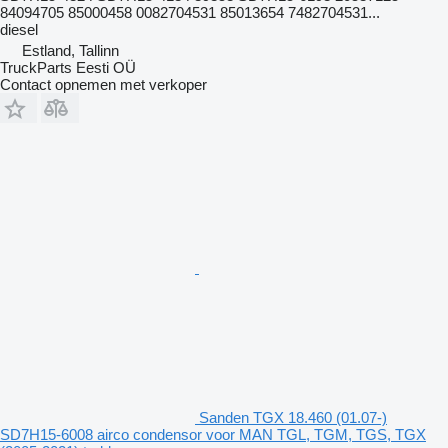
84094705 85000458 0082704531 85013654 7482704531...
diesel
Estland, Tallinn
TruckParts Eesti OÜ
Contact opnemen met verkoper
Sanden TGX 18.460 (01.07-)
SD7H15-6008 airco condensor voor MAN TGL, TGM, TGS, TGX