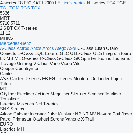
A-series
F8
F90
KAT
L2000
LE
Lion's series
NL series
TGA
TGE
TGL
TGM
TGS
TGX
5336
MRT
5710
5711
2
6
BT
CX
T-series
11
12
MHKS
Mercedes-Benz
A-Class
Actros
Antos
Arocs
Atego
Axor
C-Class
Citan
Citaro
Conecto
E-Class
EQE
Econic
GLC
GLE-Class
GLS
Integro
Intouro
LK
MB
ML
O-series
R-Class
S-Class
SK
Sprinter
Tourino
Tourismo
Travego
Unimog
V-Class
Vario
Viano
Vito
Cooper
Countryman
Canter
ASX
Canter
D-series
FB
FG
L-series
Montero
Outlander
Pajero
Triton
MT
Cityliner
Euroliner
Jetliner
Megaliner
Skyliner
Starliner
Tourliner
Transliner
L-series
M-series
NH
T-series
SNK
Stratos
Atleon
Cabstar
Interstar
Juke
Kubistar
NP
NT
NV
Navara
Pathfinder
Patrol
Primastar
Qashqai
Serena
Vanette
X-Trail
EURO
L-series
MH