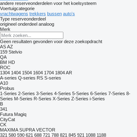
andere reserveonderdelen voor het koelsysteem
Voertuigcategorie
vrachtwagens
trekkers
bussen
auto's
Type reserveonderdeel
origineel onderdeel
analoog
Merk
Geen resultaten gevonden voor deze zoekopdracht
AS
AZ
159
Stelvio
QA
BM
HD
ROC
1304
1404
1504
1604
1704
1804
AR
A-series
Q-series
RS
S-series
A10
Probus
1-Series
2-Series
3-Series
4-Series
5-Series
6-Series
7-Series
8-
Series
M-Series
R-Series
X-Series
Z-Series
i-Series
B
341
Futura
Magiq
CityCat
CK
MAXIMA
SUPRA
VECTOR
321
580
590
621
688
721
788
821
845
921
1088
1188