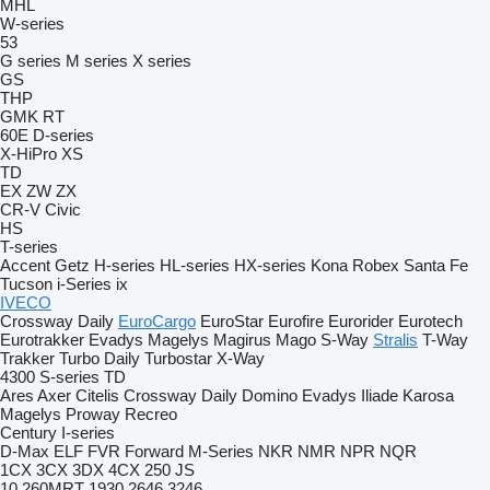
MHL
W-series
53
G series
M series
X series
GS
THP
GMK
RT
60E
D-series
X-HiPro
XS
TD
EX
ZW
ZX
CR-V
Civic
HS
T-series
Accent
Getz
H-series
HL-series
HX-series
Kona
Robex
Santa Fe
Tucson
i-Series
ix
IVECO
Crossway
Daily
EuroCargo
EuroStar
Eurofire
Eurorider
Eurotech
Eurotrakker
Evadys
Magelys
Magirus
Mago
S-Way
Stralis
T-Way
Trakker
Turbo Daily
Turbostar
X-Way
4300
S-series
TD
Ares
Axer
Citelis
Crossway
Daily
Domino
Evadys
Iliade
Karosa
Magelys
Proway
Recreo
Century
I-series
D-Max
ELF
FVR
Forward
M-Series
NKR
NMR
NPR
NQR
1CX
3CX
3DX
4CX
250
JS
10
260MRT
1930
2646
3246