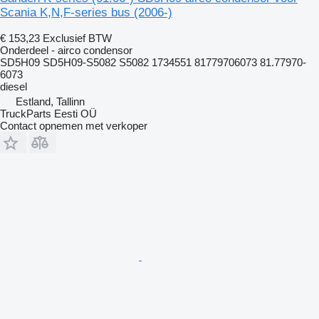
Scania K,N,F-series bus (2006-)
€ 153,23
Exclusief BTW
Onderdeel - airco condensor
SD5H09 SD5H09-S5082 S5082 1734551 81779706073 81.77970-
6073
diesel
Estland, Tallinn
TruckParts Eesti OÜ
Contact opnemen met verkoper