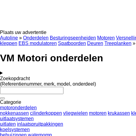
Plaats uw advertentie
Autoline
»
Onderdelen
Besturingseenheiden
Motoren
Versnell
kleppen
EBS modulatoren
Spatboorden
Deuren
Treeplanken
»
VM Motori onderdelen
Zoekopdracht
(Referentienummer, merk, model, onderdeel)
Categorie
motoronderdelen
nokkenassen
cilinderkoppen
vliegwielen
motoren
krukassen
kl
uitlaatsystemen
uitlaten
inlaatspruitpakkingen
koelsystemen
behuizingen waterpomp