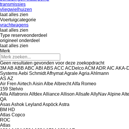
transmissies
vliegwielhuizen
laat alles zien
Voertuigcategorie
vrachtwagens
laat alles zien
Type reserveonderdeel
origineel onderdeel
laat alles zien
Merk
Geen resultaten gevonden voor deze zoekopdracht
3M
AB
ABB
ABC
ABI
ABS
ACC
ACDelco
ACM
ADR
AIC
AKA-
Systems
Aebi Schmidt
Afhymat
Agrale
Agria
Ahlmann
AS
AZ
Air Fren
Airtech
Aisin
Albe
Albrecht
Alfa Romeo
159
Stelvio
Alfa
Alfatronix
Alfdex
Alliance
Allison
Allsafe
AllyNav
Alpine
Alt
QA
Asas
Ashok Leyland
Aspöck
Astra
BM
HD
Atlas Copco
ROC
Atlas