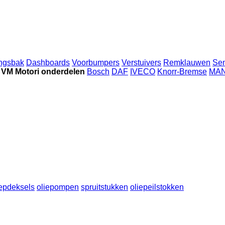
ingsbak
Dashboards
Voorbumpers
Verstuivers
Remklauwen
Se
VM Motori onderdelen
Bosch
DAF
IVECO
Knorr-Bremse
MA
epdeksels
oliepompen
spruitstukken
oliepeilstokken