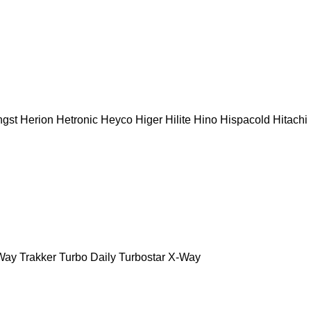
gst
Herion
Hetronic
Heyco
Higer
Hilite
Hino
Hispacold
Hitachi
Way
Trakker
Turbo Daily
Turbostar
X-Way