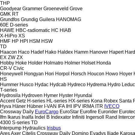
THP
Goodyear
Grammer
Groeneveld
Grove
GMK
RT
Grundfos
Grundig
Guilera
HANOMAG
60E
D-series
HAWE
HBC-radiomatic
HC
HIAB
X-HiPro
XS
HMF
HP
HPI
HSM
HSW
TD
Haacon
Haco
Hadef
Hako
Haldex
Hamm
Hanover
Hapert
Hard
EX
ZW
ZX
Hobby
Hoke
Holder
Holmatro
Holmer
Holset
Honda
CR-V
Civic
Honeywell
Hongyan
Hori
Horpol
Horsch
Houcon
Howo
Hoyer
HS
Hummer
Husco
Hydac
Hydcab
Hydreco
Hydrema
Hydro Leduc
T-series
Hydrosila
Hydroven
Hymer
Hyster
Hyundai
Accent
Getz
H-series
HL-series
HX-series
Kona
Robex
Santa 
Hyva
Häner
Hübner
I-VAN
IFA
IHI
IPV
IRMA
ITR
IVECO
Crossway
Daily
EuroCargo
EuroStar
Eurofire
Eurorider
Eurote
Ifm
Ikarus
Inalfa
Indel B
Indexator
Infiniti
Ingersoll Rand
Intercon
4300
S-series
TD
Interpump Hydraulics
Irisbus
Ares
Axer
Citelis
Crossway
Daily
Domino
Evadys
Iliade
Karos