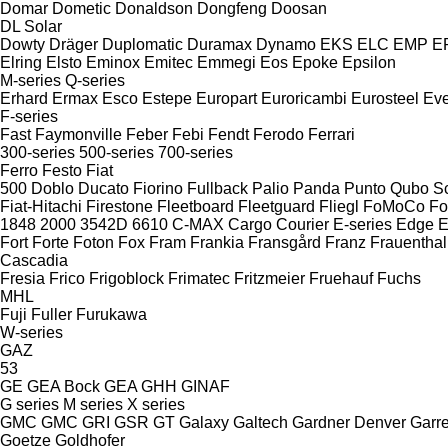
Domar
Dometic
Donaldson
Dongfeng
Doosan
DL
Solar
Dowty
Dräger
Duplomatic
Duramax
Dynamo
EKS
ELC
EMP
ER
Elring
Elsto
Eminox
Emitec
Emmegi
Eos
Epoke
Epsilon
M-series
Q-series
Erhard
Ermax
Esco
Estepe
Europart
Euroricambi
Eurosteel
Ev
F-series
Fast
Faymonville
Feber
Febi
Fendt
Ferodo
Ferrari
300-series
500-series
700-series
Ferro
Festo
Fiat
500
Doblo
Ducato
Fiorino
Fullback
Palio
Panda
Punto
Qubo
S
Fiat-Hitachi
Firestone
Fleetboard
Fleetguard
Fliegl
FoMoCo
Fo
1848
2000
3542D
6610
C-MAX
Cargo
Courier
E-series
Edge
E
Fort
Forte
Foton
Fox
Fram
Frankia
Fransgård
Franz
Frauenthal
Cascadia
Fresia
Frico
Frigoblock
Frimatec
Fritzmeier
Fruehauf
Fuchs
MHL
Fuji
Fuller
Furukawa
W-series
GAZ
53
GE
GEA Bock
GEA
GHH
GINAF
G series
M series
X series
GMC
GMC
GRI
GSR
GT
Galaxy
Galtech
Gardner Denver
Garre
Goetze
Goldhofer