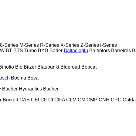
8-Series
M-Series
R-Series
X-Series
Z-Series
i-Series
PW
BT
BTS Turbo
BYD
Bader
Baltacıoğlu
Baltrotors
Barreiros
B
Binotto
Bio
Bitzer
Blaupunkt
Blueroad
Bobcat
osch
Bosma
Bova
e
Bucher Hydraulics
Bucher
r
Bürkert
CAB
CEI
CF
CI
CIFA
CLM
CM
CMP
CNH
CPC
Calda