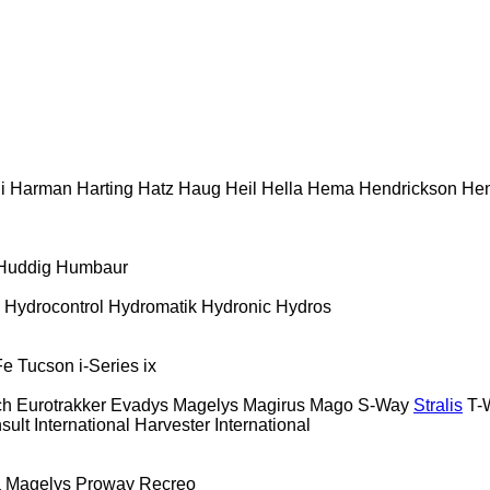
i
Harman
Harting
Hatz
Haug
Heil
Hella
Hema
Hendrickson
Hen
Huddig
Humbaur
Hydrocontrol
Hydromatik
Hydronic
Hydros
Fe
Tucson
i-Series
ix
ch
Eurotrakker
Evadys
Magelys
Magirus
Mago
S-Way
Stralis
T-
sult
International Harvester
International
a
Magelys
Proway
Recreo