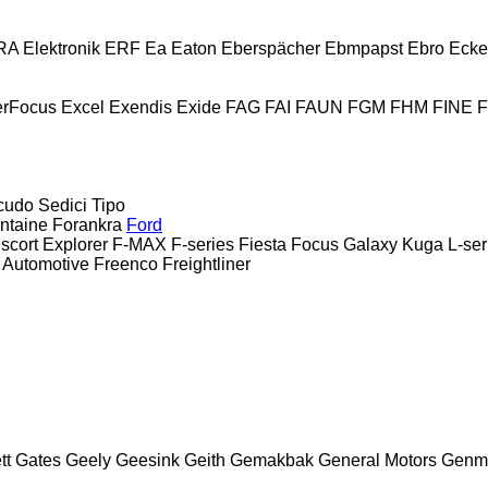
A Elektronik
ERF
Ea
Eaton
Eberspächer
Ebmpapst
Ebro
Ecke
erFocus
Excel
Exendis
Exide
FAG
FAI
FAUN
FGM
FHM
FINE
cudo
Sedici
Tipo
ntaine
Forankra
Ford
scort
Explorer
F-MAX
F-series
Fiesta
Focus
Galaxy
Kuga
L-ser
 Automotive
Freenco
Freightliner
tt
Gates
Geely
Geesink
Geith
Gemakbak
General Motors
Genm