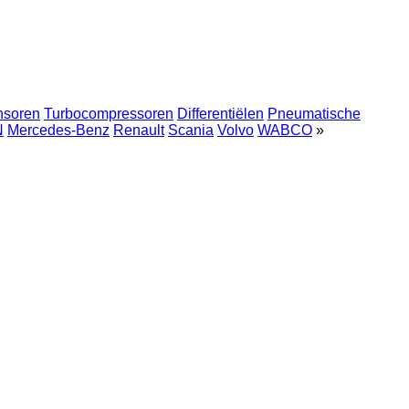
nsoren
Turbocompressoren
Differentiëlen
Pneumatische
N
Mercedes-Benz
Renault
Scania
Volvo
WABCO
»