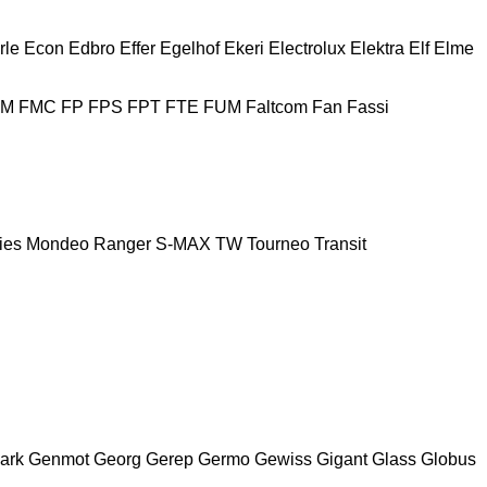
rle
Econ
Edbro
Effer
Egelhof
Ekeri
Electrolux
Elektra
Elf
Elme
FM
FMC
FP
FPS
FPT
FTE
FUM
Faltcom
Fan
Fassi
ies
Mondeo
Ranger
S-MAX
TW
Tourneo
Transit
ark
Genmot
Georg
Gerep
Germo
Gewiss
Gigant
Glass
Globus