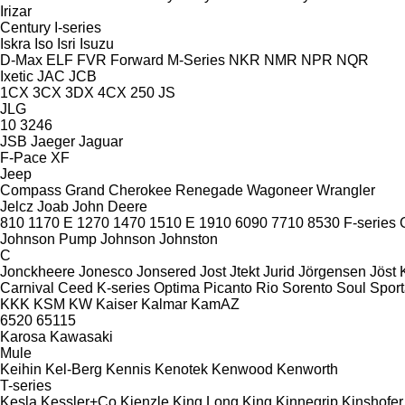
Irizar
Century
I-series
Iskra
Iso
Isri
Isuzu
D-Max
ELF
FVR
Forward
M-Series
NKR
NMR
NPR
NQR
Ixetic
JAC
JCB
1CX
3CX
3DX
4CX
250
JS
JLG
10
3246
JSB
Jaeger
Jaguar
F-Pace
XF
Jeep
Compass
Grand Cherokee
Renegade
Wagoneer
Wrangler
Jelcz
Joab
John Deere
810
1170 E
1270
1470
1510 E
1910
6090
7710
8530
F-series
Johnson Pump
Johnson
Johnston
C
Jonckheere
Jonesco
Jonsered
Jost
Jtekt
Jurid
Jörgensen
Jöst
Carnival
Ceed
K-series
Optima
Picanto
Rio
Sorento
Soul
Spor
KKK
KSM
KW
Kaiser
Kalmar
KamAZ
6520
65115
Karosa
Kawasaki
Mule
Keihin
Kel-Berg
Kennis
Kenotek
Kenwood
Kenworth
T-series
Kesla
Kessler+Co
Kienzle
King Long
King
Kinnegrip
Kinshofer