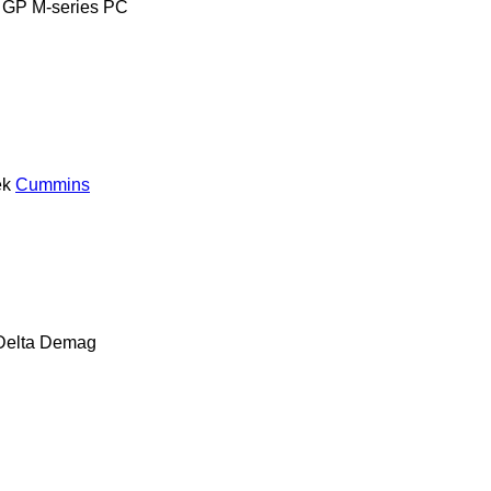
GP
M-series
PC
ek
Cummins
Delta
Demag