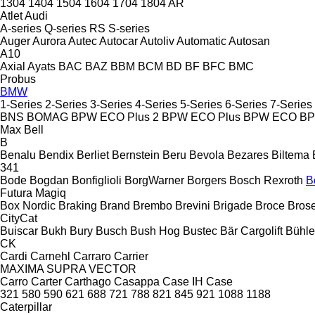
1304
1404
1504
1604
1704
1804
AR
Atlet
Audi
A-series
Q-series
RS
S-series
Auger
Aurora
Autec
Autocar
Autoliv
Automatic
Autosan
A10
Axial
Ayats
BAC
BAZ
BBM
BCM
BD
BF
BFC
BMC
Probus
BMW
1-Series
2-Series
3-Series
4-Series
5-Series
6-Series
7-Series
BNS
BOMAG
BPW ECO Plus 2
BPW ECO Plus
BPW ECO
B
Max
Bell
B
Benalu
Bendix
Berliet
Bernstein
Beru
Bevola
Bezares
Biltema
341
Bode
Bogdan
Bonfiglioli
BorgWarner
Borgers
Bosch Rexroth
B
Futura
Magiq
Box Nordic
Braking
Brand
Brembo
Brevini
Brigade
Broce
Bros
CityCat
Buiscar
Bukh
Bury
Busch
Bush Hog
Bustec
Bär Cargolift
Bühle
CK
Cardi
Carnehl
Carraro
Carrier
MAXIMA
SUPRA
VECTOR
Carro
Carter
Carthago
Casappa
Case IH
Case
321
580
590
621
688
721
788
821
845
921
1088
1188
Caterpillar