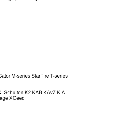
Gator
M-series
StarFire
T-series
K. Schulten
K2
KAB
KAvZ
KIA
tage
XCeed