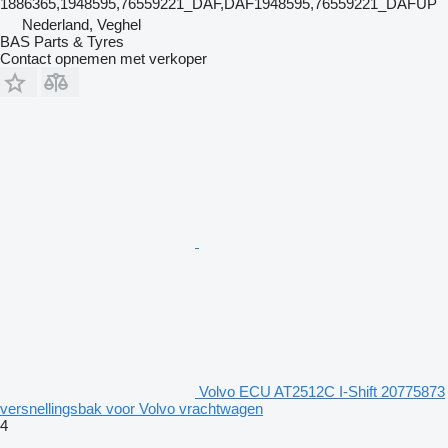
1886365,1948595,76559221_DAF,DAF1948595,76559221_DAFUP
Nederland, Veghel
BAS Parts & Tyres
Contact opnemen met verkoper
Volvo ECU AT2512C I-Shift 20775873
versnellingsbak voor Volvo vrachtwagen
4