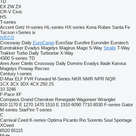
TD
EX
ZW
ZX
CR-V
Civic
HS
T-series
Accent
Getz
H-series
HL-series
HX-series
Kona
Robex
Santa Fe
Tucson
i-Series
ix
IVECO
Crossway
Daily
EuroCargo
EuroStar
Eurofire
Eurorider
Eurotech
Eurotrakker
Evadys
Magelys
Magirus
Mago
S-Way
Stralis
T-Way
Trakker
Turbo Daily
Turbostar
X-Way
4300
S-series
TD
Ares
Axer
Citelis
Crossway
Daily
Domino
Evadys
Iliade
Karosa
Magelys
Proway
Recreo
Century
I-series
D-Max
ELF
FVR
Forward
M-Series
NKR
NMR
NPR
NQR
1CX
3CX
3DX
4CX
250
JS
10
3246
F-Pace
XF
Compass
Grand Cherokee
Renegade
Wagoneer
Wrangler
810
1170 E
1270
1470
1510 E
1910
6090
7710
8530
F-series
Gator
M-series
StarFire
T-series
C
Carnival
Ceed
K-series
Optima
Picanto
Rio
Sorento
Soul
Sportage
XCeed
6520
65115
Mule