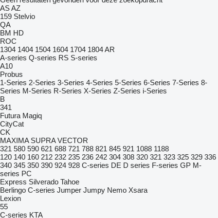
AS
AZ
159
Stelvio
QA
BM
HD
ROC
1304
1404
1504
1604
1704
1804
AR
A-series
Q-series
RS
S-series
A10
Probus
1-Series
2-Series
3-Series
4-Series
5-Series
6-Series
7-Series
8-
Series
M-Series
R-Series
X-Series
Z-Series
i-Series
B
341
Futura
Magiq
CityCat
CK
MAXIMA
SUPRA
VECTOR
321
580
590
621
688
721
788
821
845
921
1088
1188
120
140
160
212
232
235
236
242
304
308
320
321
323
325
329
336
340
345
350
390
924
928
C-series
DE
D series
F-series
GP
M-
series
PC
Express
Silverado
Tahoe
Berlingo
C-series
Jumper
Jumpy
Nemo
Xsara
Lexion
55
C-series
KTA