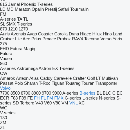
815
Jamal
Phoenix
T-series
LD
MD
Maraton
Opalin
Prestij
Safari
Tourmalin
FM
A-series
TA
TL
SL
SMX
T-series
870
1210
1270
Auris
Avensis
Aygo
Coaster
Corolla
Dyna
Hiace
Hilux
Hino
Land
Cruiser
Lite Ace
Prius
Proace
Probox
RAV4
Tacoma
Verso
Yaris
375
FHD
Futura
Magiq
Futura
Vaden
860
A-series
Astromega
Astron
EX
T-series
CW
Amarok
Arteon
Atlas
Caddy
Caravelle
Crafter
Golf
LT
Multivan
Passat
Polo
Sharan
T-Roc
Tiguan
Touareg
Touran
Transporter
Volvo
7700
8500
8700
8900
9700
9900
A-series
B-series
BL
BLC
C
EC
ECR
F88
F89
FE
FH
FL
FM
FMX
G-series
L-series
N-series
S-
series
SD
Terberg
V40
V60
V90
VM
VNL
XC
WG
V-series
130
ZM
ZL