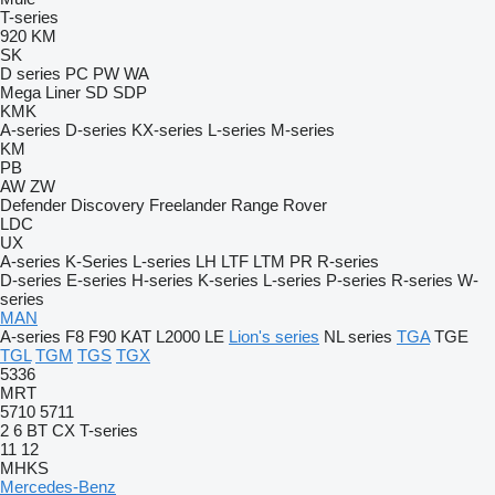
T-series
920
KM
SK
D series
PC
PW
WA
Mega Liner
SD
SDP
KMK
A-series
D-series
KX-series
L-series
M-series
KM
PB
AW
ZW
Defender
Discovery
Freelander
Range Rover
LDC
UX
A-series
K-Series
L-series
LH
LTF
LTM
PR
R-series
D-series
E-series
H-series
K-series
L-series
P-series
R-series
W-
series
MAN
A-series
F8
F90
KAT
L2000
LE
Lion's series
NL series
TGA
TGE
TGL
TGM
TGS
TGX
5336
MRT
5710
5711
2
6
BT
CX
T-series
11
12
MHKS
Mercedes-Benz