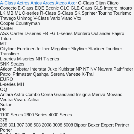
A-Class
Actros
Antos
Arocs
Atego
Axor
C-Class
Citan
Citaro
Conecto
E-Class
EQE
Econic
GLC
GLE-Class
GLS
Integro
Intouro
LK
MB
ML
O-series
R-Class
S-Class
SK
Sprinter
Tourino
Tourismo
Travego
Unimog
V-Class
Vario
Viano
Vito
Cooper
Countryman
Canter
ASX
Canter
D-series
FB
FG
L-series
Montero
Outlander
Pajero
Triton
MT
Cityliner
Euroliner
Jetliner
Megaliner
Skyliner
Starliner
Tourliner
Transliner
L-series
M-series
NH
T-series
SNK
Stratos
Atleon
Cabstar
Interstar
Juke
Kubistar
NP
NT
NV
Navara
Pathfinder
Patrol
Primastar
Qashqai
Serena
Vanette
X-Trail
EURO
L-series
MH
OQ
Antara
Astra
Combo
Corsa
Grandland
Insignia
Meriva
Movano
Vectra
Vivaro
Zafira
Sultan
PK
1100 Series
2800 Series
4000 Series
378
208
301
307
308
508
2008
3008
5008
Bipper
Boxer
Expert
Partner
Porter