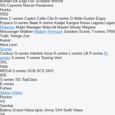
Buffalo
Elk
Ergo
Fox
Scorpion
Wisent
911
Cayenne
Macan
Panamera
Husky
5002
Ares
C-series
Captur
Celtis
Clio
D-series
D Wide
Duster
Ergos
Espace
G-series
Iliade
K-series
Kadjar
Kangoo
Kerax
Laguna
Logan
Magnum
Major
Manager
Mascott
Master
Maxity
Megane
Messenger
Midliner
Midlum
Premium
Sandero
Scenic
T-series
TRM
Trafic
Twingo
Zoe
Kaiser
Ibiza
Leon
Scania
Century
G-series
Interlink
Irizar
K-series
L-series
LB
P-series
R-
series
S-series
T-series
Touring
Vest
SKL
Nido
MEGA
S-series
SCB
SCS
SKO
835
S-series
SG
TopClass
E-series
Fortwo
Alpino
Urbino
Rexton
VV
Sambar
Baleno
Grand Vitara
Ignis
Jimny
SX4
Swift
Vitara
TB