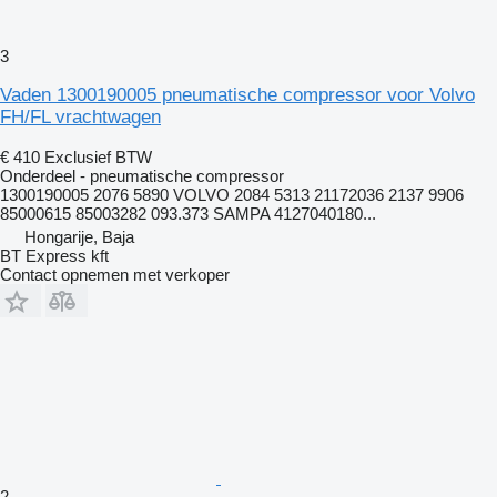
3
Vaden 1300190005 pneumatische compressor voor Volvo
FH/FL vrachtwagen
€ 410
Exclusief BTW
Onderdeel - pneumatische compressor
1300190005 2076 5890 VOLVO 2084 5313 21172036 2137 9906
85000615 85003282 093.373 SAMPA 4127040180...
Hongarije, Baja
BT Express kft
Contact opnemen met verkoper
2