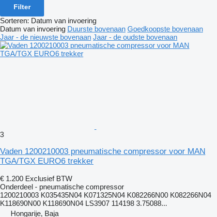
Filter
Sorteren
:
Datum van invoering
Datum van invoering
Duurste bovenaan
Goedkoopste bovenaan
Jaar - de nieuwste bovenaan
Jaar - de oudste bovenaan
3
Vaden 1200210003 pneumatische compressor voor MAN
TGA/TGX EURO6 trekker
€ 1.200
Exclusief BTW
Onderdeel - pneumatische compressor
1200210003 K035435N04 K071325N04 K082266N00 K082266N04
K118690N00 K118690N04 LS3907 114198 3.75088...
Hongarije, Baja