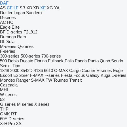
DAF
AS
CF
LF
SB
XB
XD
XF
XG
YA
Duster
Logan
Sandero
D-series
AC
HC
Eagle
Elite
BF
D-series
F2L912
Durango
Ram
DL
Solar
M-series
Q-series
F-series
300-series
500-series
700-series
500
Doblo
Ducato
Fiorino
Fullback
Palio
Panda
Punto
Qubo
Scudo
Sedici
Tipo
1848
2000
3542D
4136
6610
C-MAX
Cargo
Courier
E-series
Edge
Escort
Explorer
F-MAX
F-series
Fiesta
Focus
Galaxy
Kuga
L-series
Mondeo
Ranger
S-MAX
TW
Tourneo
Transit
Cascadia
MHL
W-series
53
G series
M series
X series
THP
GMK
RT
60E
D-series
X-HiPro
XS