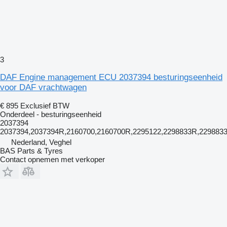
3
DAF Engine management ECU 2037394 besturingseenheid
voor DAF vrachtwagen
€ 895
Exclusief BTW
Onderdeel - besturingseenheid
2037394
2037394,2037394R,2160700,2160700R,2295122,2298833R,229883
Nederland, Veghel
BAS Parts & Tyres
Contact opnemen met verkoper