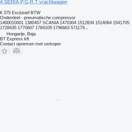
4 SERIA,P,G,R,T vrachtwagen
€ 375
Exclusief BTW
Onderdeel - pneumatische compressor
1400010001 1380457 SCANIA 1470304 1512834 1514064 1541705
1728435 1770607 1784109 1796663 571179...
Hongarije, Baja
BT Express kft
Contact opnemen met verkoper