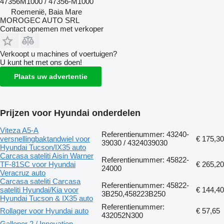
47356M1000 / 47356-M1000
Roemenië, Baia Mare
MOROGEC AUTO SRL
Contact opnemen met verkoper
Verkoopt u machines of voertuigen?
U kunt het met ons doen!
Plaats uw advertentie
Prijzen voor Hyundai onderdelen
Viteza A5-A
Referentienummer: 43240-
versnellingbaktandwiel voor
€ 175,30
39030 / 4324039030
Hyundai Tucson/IX35 auto
Carcasa sateliti Aisin Warner
Referentienummer: 45822-
TF-81SC voor Hyundai
€ 265,20
24000
Veracruz auto
Carcasa sateliti Carcasa
Referentienummer: 45822-
sateliti Hyundai/Kia voor
€ 144,40
3B250,458223B250
Hyundai Tucson & IX35 auto
Referentienummer:
Rollager voor Hyundai auto
€ 57,65
432052N300
Galloper 2 / Innovation