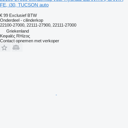
FE, i30, TUCSON auto
€ 99
Exclusief BTW
Onderdeel - cilinderkop
22100-27000, 22111-27900, 22111-27000
Griekenland
Keφalές RHίzoς
Contact opnemen met verkoper