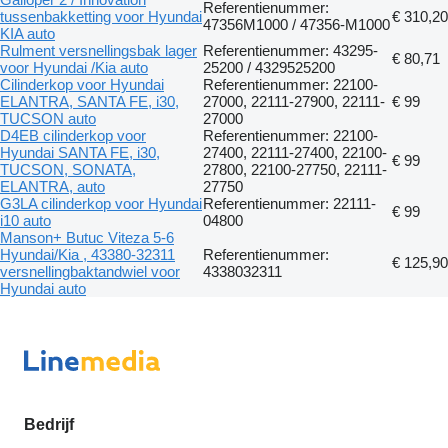
Referentienummer:
tussenbakketting voor Hyundai
€ 310,20
47356M1000 / 47356-M1000
KIA auto
Rulment versnellingsbak lager
Referentienummer: 43295-
€ 80,71
voor Hyundai /Kia auto
25200 / 4329525200
Cilinderkop voor Hyundai
Referentienummer: 22100-
ELANTRA, SANTA FE, i30,
27000, 22111-27900, 22111-
€ 99
TUCSON auto
27000
D4EB cilinderkop voor
Referentienummer: 22100-
Hyundai SANTA FE, i30,
27400, 22111-27400, 22100-
€ 99
TUCSON, SONATA,
27800, 22100-27750, 22111-
ELANTRA, auto
27750
G3LA cilinderkop voor Hyundai
Referentienummer: 22111-
€ 99
i10 auto
04800
Manson+ Butuc Viteza 5-6
Hyundai/Kia , 43380-32311
Referentienummer:
€ 125,90
versnellingbaktandwiel voor
4338032311
Hyundai auto
Bedrijf