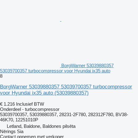
BorgWarner 53039880357
53039700357 turbocompressor voor Hyundai ix35 auto
8
BorgWarner 53039880357 53039700357 turbocompressor
voor Hyundai ix35 auto
(53039880357)
€ 1.216
Inclusief BTW
Onderdeel - turbocompressor
53039700357, 53039880357, 28231-2F780, 282312F780, BV38-
46K70, 12251010P
Letland, Baldone, Baldones pilsēta
Nērings Sia
Contact opnemen met verkoper