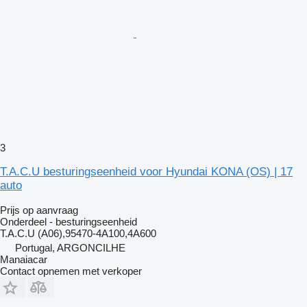
3
T.A.C.U besturingseenheid voor Hyundai KONA (OS) | 17
auto
Prijs op aanvraag
Onderdeel - besturingseenheid
T.A.C.U (A06),95470-4A100,4A600
Portugal, ARGONCILHE
Manaiacar
Contact opnemen met verkoper