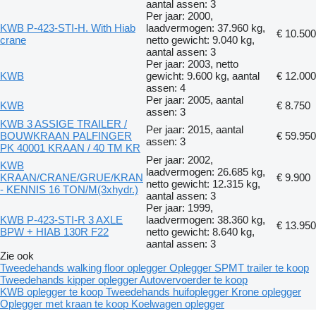
aantal assen: 3
Per jaar: 2000,
KWB P-423-STI-H. With Hiab
laadvermogen: 37.960 kg,
€ 10.500
crane
netto gewicht: 9.040 kg,
aantal assen: 3
Per jaar: 2003, netto
KWB
gewicht: 9.600 kg, aantal
€ 12.000
assen: 4
Per jaar: 2005, aantal
KWB
€ 8.750
assen: 3
KWB 3 ASSIGE TRAILER /
Per jaar: 2015, aantal
BOUWKRAAN PALFINGER
€ 59.950
assen: 3
PK 40001 KRAAN / 40 TM KR
Per jaar: 2002,
KWB
laadvermogen: 26.685 kg,
KRAAN/CRANE/GRUE/KRAN
€ 9.900
netto gewicht: 12.315 kg,
- KENNIS 16 TON/M(3xhydr.)
aantal assen: 3
Per jaar: 1999,
KWB P-423-STI-R 3 AXLE
laadvermogen: 38.360 kg,
€ 13.950
BPW + HIAB 130R F22
netto gewicht: 8.640 kg,
aantal assen: 3
Zie ook
Tweedehands walking floor oplegger
Oplegger
SPMT trailer te koop
Tweedehands kipper oplegger
Autovervoerder te koop
KWB oplegger te koop
Tweedehands huifoplegger
Krone oplegger
Oplegger met kraan te koop
Koelwagen oplegger