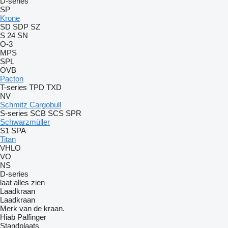
D-series
SP
Krone
SD
SDP
SZ
S 24
SN
O-3
MPS
SPL
OVB
Pacton
T-series
TPD
TXD
NV
Schmitz Cargobull
S-series
SCB
SCS
SPR
Schwarzmüller
S1
SPA
Titan
VHLO
VO
NS
D-series
laat alles zien
Laadkraan
Laadkraan
Merk van de kraan.
Hiab
Palfinger
Standplaats