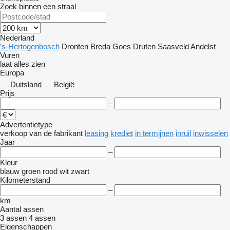
Zoek binnen een straal
Nederland
’s-Hertogenbosch
Dronten
Breda
Goes
Druten
Saasveld
Andelst
Vuren
laat alles zien
Europa
Duitsland
België
Prijs
–
Advertentietype
verkoop
van de fabrikant
leasing
krediet
in termijnen
inruil
inwisselen
Jaar
–
Kleur
blauw
groen
rood
wit
zwart
Kilometerstand
–
km
Aantal assen
3 assen
4 assen
Eigenschappen