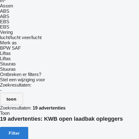
m³
Assen
ABS
ABS
EBS
EBS
Vering
lucht/lucht
veer/lucht
Merk as
BPW
SAF
Liftas
Liftas
Stuuras
Stuuras
Ontbreken er filters?
Stel een wijziging voor
Zoekresultaten:
-
toon
Zoekresultaten:
19 advertenties
Toon
19 advertenties:
KWB open laadbak opleggers
Filter