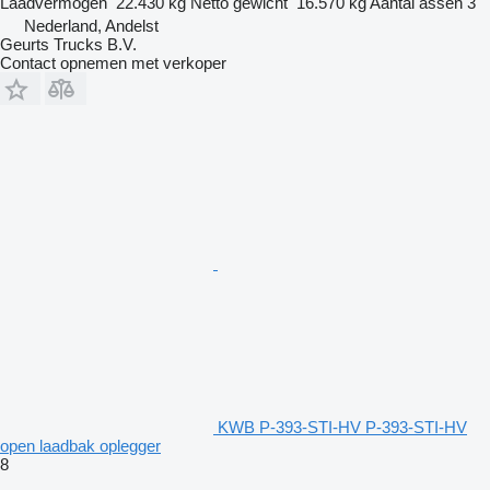
Laadvermogen
22.430 kg
Netto gewicht
16.570 kg
Aantal assen
3
Nederland, Andelst
Geurts Trucks B.V.
Contact opnemen met verkoper
KWB P-393-STI-HV P-393-STI-HV
open laadbak oplegger
8