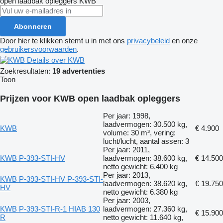
open laadbak opleggers
KWB
Abonneren
Door hier te klikken stemt u in met ons
privacybeleid
en onze
gebruikersvoorwaarden
.
Details over KWB
Zoekresultaten:
19 advertenties
Toon
Prijzen voor KWB open laadbak opleggers
Per jaar: 1998,
laadvermogen: 30.500 kg,
KWB
€ 4.900
volume: 30 m³, vering:
lucht/lucht, aantal assen: 3
Per jaar: 2011,
KWB P-393-STI-HV
laadvermogen: 38.600 kg,
€ 14.500
netto gewicht: 6.400 kg
Per jaar: 2013,
KWB P-393-STI-HV P-393-STI-
laadvermogen: 38.620 kg,
€ 19.750
HV
netto gewicht: 6.380 kg
Per jaar: 2003,
KWB P-393-STI-R-1 HIAB 130
laadvermogen: 27.360 kg,
€ 15.900
R
netto gewicht: 11.640 kg,