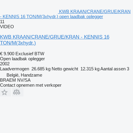
KWB KRAAN/CRANE/GRUE/KRAN
- KENNIS 16 TON/M(3xhydr.) open laadbak oplegger
11
VIDEO
KWB KRAAN/CRANE/GRUE/KRAN - KENNIS 16
TON/M(3xhydr.)
€ 9.900
Exclusief BTW
Open laadbak oplegger
2002
Laadvermogen
26.685 kg
Netto gewicht
12.315 kg
Aantal assen
3
België, Handzame
BRAEM NV/SA
Contact opnemen met verkoper