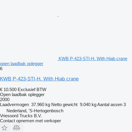
KWB P-423-STI-H. With Hiab crane
open laadbak oplegger
6
KWB P-423-STI-H. With Hiab crane
€ 10.500
Exclusief BTW
Open laadbak oplegger
2000
Laadvermogen
37.960 kg
Netto gewicht
9.040 kg
Aantal assen
3
Nederland, 'S-Hertogenbosch
Vriesoord Trucks B.V.
Contact opnemen met verkoper