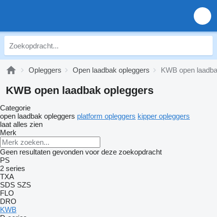
Opleggers
Open laadbak opleggers
KWB open laadba
KWB open laadbak opleggers
Categorie
open laadbak opleggers
platform opleggers
kipper opleggers
laat alles zien
Merk
Geen resultaten gevonden voor deze zoekopdracht
PS
2 series
TXA
SDS
SZS
FLO
DRO
KWB