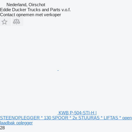
Nederland, Oirschot
Eddie Ducker Trucks and Parts v.o.f.
Contact opnemen met verkoper
KWB P-504-STI-H |
STEENOPLEGGER * 130 SPOOR * 2x STUURAS * LIFTAS * open
laadbak oplegger
28