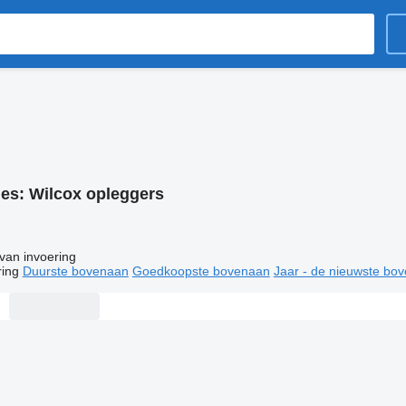
ies:
Wilcox opleggers
van invoering
ring
Duurste bovenaan
Goedkoopste bovenaan
Jaar - de nieuwste bo