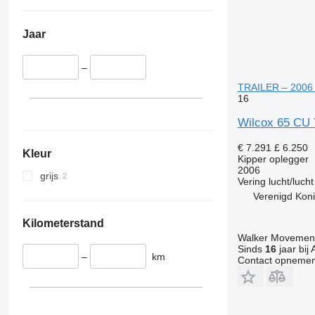
Jaar
–
TRAILER – 2006 
16
Wilcox 65 CU
€ 7.291
£ 6.250
Kleur
Kipper oplegger
2006
grijs
Vering
lucht/lucht
Verenigd Koni
Kilometerstand
Walker Movement
Sinds
16
jaar bij 
–
km
Contact opnemen