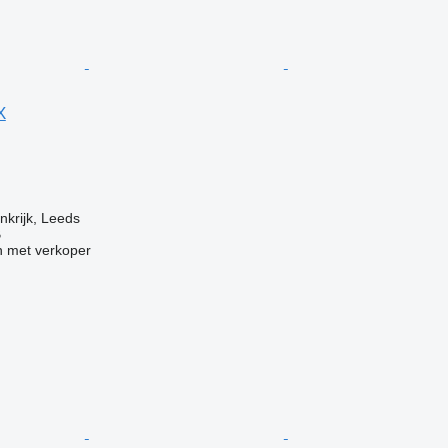
X
nkrijk, Leeds
B
 met verkoper