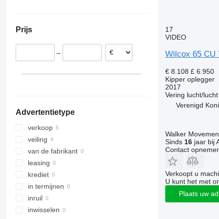
Oekraïne
17
Prijs
VIDEO
–
Wilcox 65 CU
€ 8.108
£ 6.950
Kipper oplegger
2017
Vering
lucht/lucht
Verenigd Koni
Advertentietype
verkoop
Walker Movement
veiling
Sinds
16
jaar bij 
Contact opnemen
van de fabrikant
leasing
Verkoopt u machi
krediet
U kunt het met o
in termijnen
Plaats uw ad
inruil
inwisselen