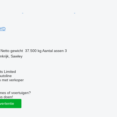
 YD
Netto gewicht
37.500 kg
Aantal assen
3
nkrijk, Sawley
s Limited
Autoline
 met verkoper
nes of voertuigen?
ns doen!
vertentie