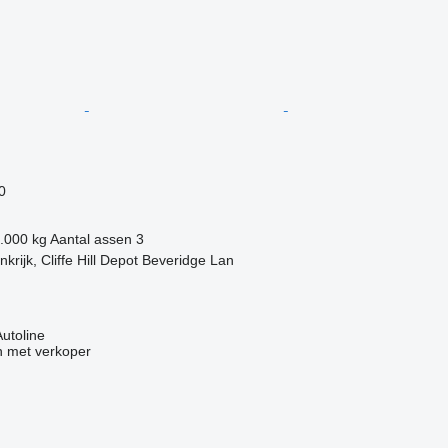
0
.000 kg
Aantal assen
3
krijk, Cliffe Hill Depot Beveridge Lan
Autoline
 met verkoper