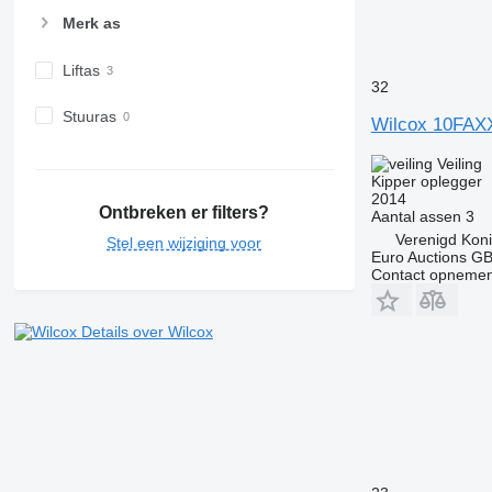
Merk as
Liftas
32
Stuuras
Wilcox 10FAX
Veiling
Kipper oplegger
2014
Ontbreken er filters?
Aantal assen
3
Verenigd Koni
Stel een wijziging voor
Euro Auctions G
Contact opnemen
Details over Wilcox