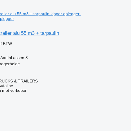
oplegger
railer alu 55 m3 + tarpaulin
ef BTW
Aantal assen
3
oogerheide
RUCKS & TRAILERS
Autoline
 met verkoper