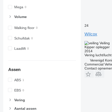
Mega
Volume
24
Walking floor
Wilcox
Schuifdak
Veiling
Kipper oplegger
Laadlift
2014
Vering
lucht/lucht
Verenigd Koni
Commercial Vehic
Contact opnemen
Assen
ABS
EBS
Vering
Aantal assen