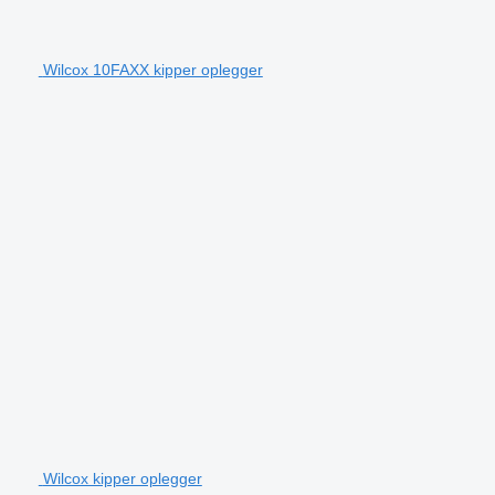
Wilcox 10FAXX kipper oplegger
Wilcox kipper oplegger