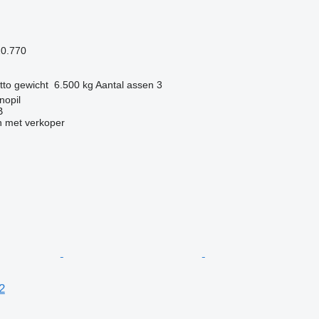
20.770
tto gewicht
6.500 kg
Aantal assen
3
nopil
B
 met verkoper
2