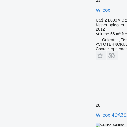
23
Wilcox
US$ 24.000
≈ € 
Kipper oplegger
2012
Volume
58 m³
Ne
Oekraïne, Ter
AVTOTEHNOKU
Contact opnemen
28
Wilcox 4DA3S
Veiling