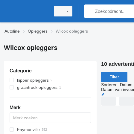
Autoline
Opleggers
Wilcox opleggers
Wilcox opleggers
10 advertent
Categorie
Filter
kipper opleggers
Sorteren
:
Datum 
graantruck opleggers
Datum van invoe
⬈
Merk
Faymonville
S44315CHC
OKA
AS
SFCL
HTS
Agriliner
N-series
S-series
KIS
TRB
2 series
TSAA
ADR
CCS
CSD
SG
LVO
CT
EF
ADR
A-series
TXA
L-series
EM
19
ZDK