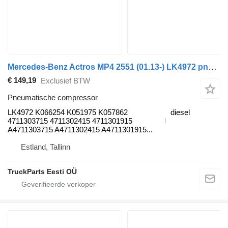
Mercedes-Benz Actros MP4 2551 (01.13-) LK4972 pneumatische compressor voor Mercedes-Benz Actros MP4 Antos Arocs (2012-) trekker
€ 149,19
Exclusief BTW
Pneumatische compressor
LK4972 K066254 K051975 K057862
diesel
4711303715 4711302415 4711301915
A4711303715 A4711302415 A4711301915...
Estland, Tallinn
TruckParts Eesti OÜ