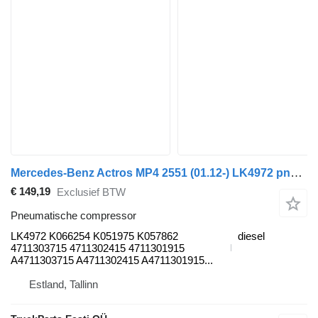
Mercedes-Benz Actros MP4 2551 (01.12-) LK4972 pneumatische compressor voor Mercedes-Benz Actros MP4 Antos Arocs (2012-) trekker
€ 149,19
Exclusief BTW
Pneumatische compressor
LK4972 K066254 K051975 K057862
diesel
4711303715 4711302415 4711301915
A4711303715 A4711302415 A4711301915...
Estland, Tallinn