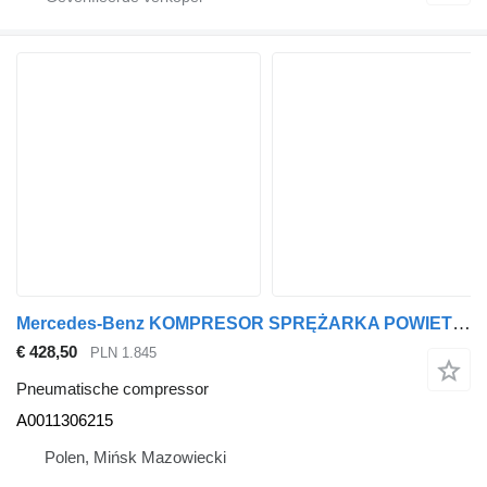
Mercedes-Benz KOMPRESOR SPRĘŻARKA POWIETRZA MERCEDES ACTROS MP4 VOITH A0011306 A0011306215 pneumatische compressor voor trekker
€ 428,50
PLN 1.845
Pneumatische compressor
A0011306215
Polen, Mińsk Mazowiecki