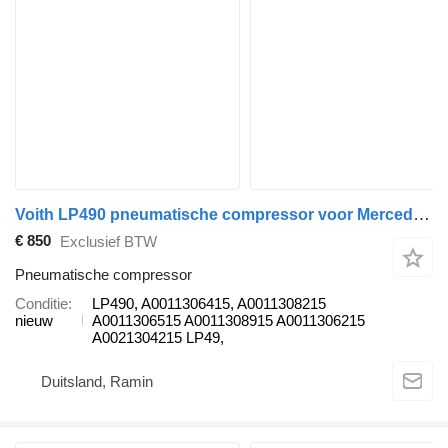
Voith LP490 pneumatische compressor voor Mercedes-Benz ACTROS MP4 trekker
€ 850
Exclusief BTW
Pneumatische compressor
Conditie
LP490, A0011306415, A0011308215
nieuw
A0011306515 A0011308915 A0011306215
A0021304215 LP49,
Duitsland, Ramin