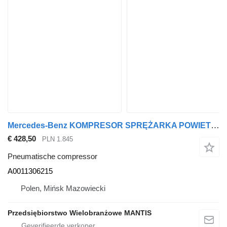
Mercedes-Benz KOMPRESOR SPRĘŻARKA POWIETRZA MERCEDES ACTROS MP4 VOITH A0011306 A0011306215 pneumatische compressor voor trekker
€ 428,50
PLN 1.845
Pneumatische compressor
A0011306215
Polen, Mińsk Mazowiecki
Przedsiębiorstwo Wielobranżowe MANTIS