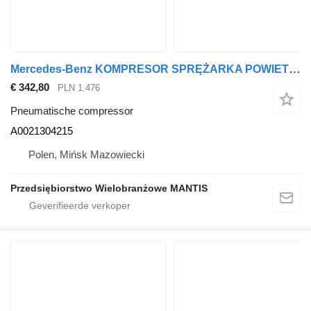
Mercedes-Benz KOMPRESOR SPRĘŻARKA POWIETRZA MERCEDES ACTROS MP4 A0021304215 pneumatische compressor voor trekker
€ 342,80
PLN 1.476
Pneumatische compressor
A0021304215
Polen, Mińsk Mazowiecki
Przedsiębiorstwo Wielobranżowe MANTIS