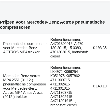
Prijzen voor Mercedes-Benz Actros pneumatische
compressoren
Referentienummer:
Pneumatische compressor
A4701302015, A 470
voor Mercedes-Benz
130 20 15, 15 0080,
€ 198,35
ACTROS MP4 trekker
4701302015, brandstof:
diesel
Referentienummer:
LK4972 K066254
Mercedes-Benz Actros
K051975 K057862
MP4 2551 (01.12-)
4711303715
pneumatische compressor
4711302415
€ 149,19
voor Mercedes-Benz
4711301915
Actros MP4 Antos Arocs
A4711303715
(2012-) trekker
A4711302415
A4711301915...,
brandstof: diesel