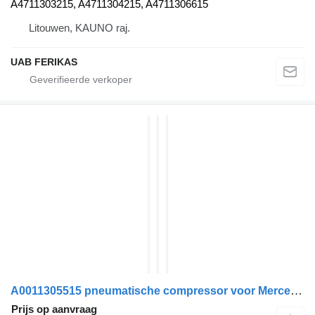
A4711303215, A4711304215, A4711306615
Litouwen, KAUNO raj.
UAB FERIKAS
A0011305515 pneumatische compressor voor Mercedes-Benz ACTROS MP4 trekker
Prijs op aanvraag