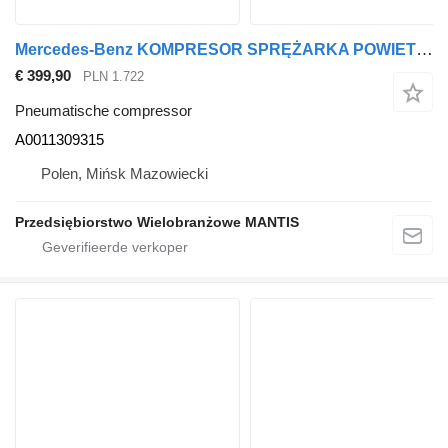
Mercedes-Benz KOMPRESOR SPRĘŻARKA POWIETRZA MERCEDES ACTROS MP4 VOITH A0011309 A0011309315 pneumatische compressor voor trekker
€ 399,90
PLN 1.722
Pneumatische compressor
A0011309315
Polen, Mińsk Mazowiecki
Przedsiębiorstwo Wielobranżowe MANTIS