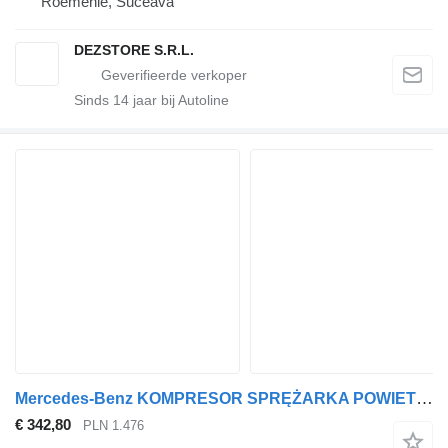
Roemenië, Suceava
DEZSTORE S.R.L.
Sinds
14
jaar bij Autoline
Mercedes-Benz KOMPRESOR SPRĘŻARKA POWIETRZA MERCEDES ACTROS MP4 A0021304215 pneumatische compressor voor trekker
€ 342,80
PLN 1.476