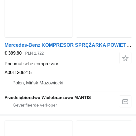
Mercedes-Benz KOMPRESOR SPRĘŻARKA POWIETRZA MERCEDES ACTROS MP4 VOITH A0011306 A0011306215 pneumatische compressor voor trekker
€ 399,90
PLN 1.722
Pneumatische compressor
A0011306215
Polen, Mińsk Mazowiecki
Przedsiębiorstwo Wielobranżowe MANTIS