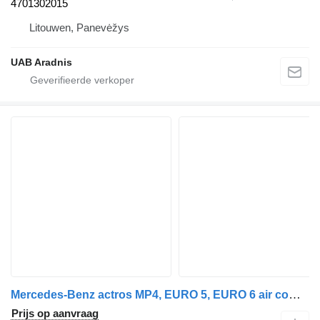
4701302015
Litouwen, Panevėžys
UAB Aradnis
Mercedes-Benz actros MP4, EURO 5, EURO 6 air compressor, VOITH, OM471LA, OM470 Mercedes pneumatische compressor voor Mercedes-Benz Mercedes Benz actros MP4, EURO 5, EURO 6 air compressor, VOITH, OM471LA, OM470LA, 4711304215, 4711303415, 4711304015, 4711303215, 0011309315, 0009763548, 4711304215, 4711304015, 4711303215, 0011309315, 0009763548, 4701300415, 4701301115, 4701301415, 4701302015, 0011308915, 4711304215, 0011306415, 4711303215, 4711304015, 4711303415, 4711303415, 4711304015, 4711303215, 4711304215, 4711304215, 9122100000, 0011306015, 0011306215, 0011306415, 0011308915, 0011309315, 4701301415, 4701302015, 4711300015, 4711303215, 4711303415, 4711304015, 4711304215, 4711304315, 4711306615, 0011306015, 0011306215, 0011306415, 0011308915, 0011309315, 4701301415, 4701302015, 4711300015, 4711303215, 4711303415, 4711304215, 4711304315, 4711306615, 14900050711, 14900050713, 14900105110, 14900119210, 14900127710, 14900127711, 14900145710, 14900145711, 14900145712, 14900145712T, A4711304015, LP490 OM47x/OM936, 4711306015, 4711304315, 4711303615, 4711303715, 4711304215, 0009807253, 0011308915 trekker
Prijs op aanvraag