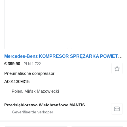
Mercedes-Benz KOMPRESOR SPRĘŻARKA POWIETRZA MERCEDES ACTROS MP4 VOITH A0011309 A0011309315 pneumatische compressor voor trekker
€ 399,90
PLN 1.722
Pneumatische compressor
A0011309315
Polen, Mińsk Mazowiecki
Przedsiębiorstwo Wielobranżowe MANTIS