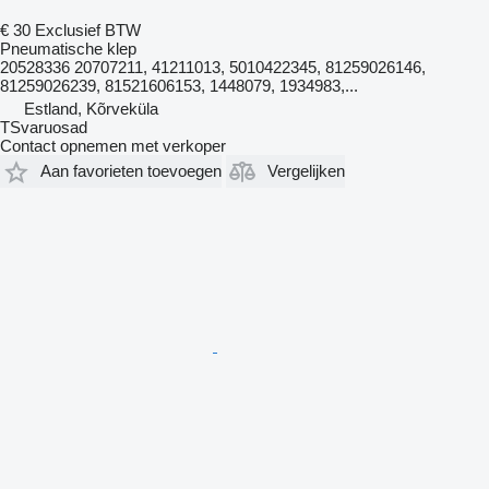
€ 30
Exclusief BTW
Pneumatische klep
20528336 20707211, 41211013, 5010422345, 81259026146,
81259026239, 81521606153, 1448079, 1934983,...
Estland, Kõrveküla
TSvaruosad
Contact opnemen met verkoper
Aan favorieten toevoegen
Vergelijken