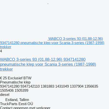
WABCO 3-series 93 (01.88-12.96)
9347141280 pneumatische klep voor Scania 3-series (1987-1998)
trekker
4
WABCO 3-series 93 (01.88-12.96) 9347141280
pneumatische klep voor Scania 3-series (1987-1998)
trekker
€ 25
Exclusief BTW
Pneumatische klep
9347141280 9347142110 1381883 1431049 1337904 1356635
1505406 1505399
diesel
Estland, Tallinn
TruckParts Eesti OÜ
Contact opnemen met verkoper