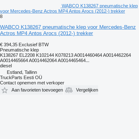
WABCO K138267 pneumatische klep
voor Mercedes-Benz Actros MP4 Antos Arocs (2012-) trekker
8
WABCO K138267 pneumatische klep voor Mercedes-Benz
Actros MP4 Antos Arocs (2012-) trekker
€ 394,35
Exclusief BTW
Pneumatische klep
K138267 EL2208 K102144 K078213 A0014460464 A0014462264
A0014465664 A0014462064 A0014465464...
diesel
Estland, Tallinn
TruckParts Eesti OÜ
Contact opnemen met verkoper
Aan favorieten toevoegen
Vergelijken