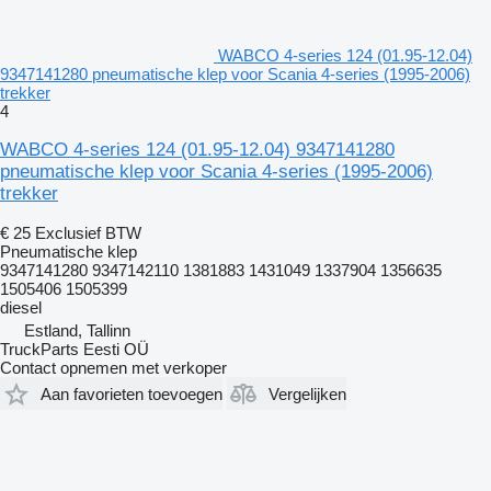
WABCO 4-series 124 (01.95-12.04)
9347141280 pneumatische klep voor Scania 4-series (1995-2006)
trekker
4
WABCO 4-series 124 (01.95-12.04) 9347141280
pneumatische klep voor Scania 4-series (1995-2006)
trekker
€ 25
Exclusief BTW
Pneumatische klep
9347141280 9347142110 1381883 1431049 1337904 1356635
1505406 1505399
diesel
Estland, Tallinn
TruckParts Eesti OÜ
Contact opnemen met verkoper
Aan favorieten toevoegen
Vergelijken