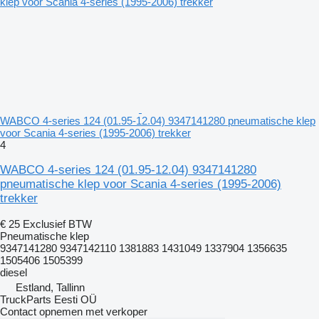
WABCO 4-series 124 (01.95-12.04) 9347141280 pneumatische klep
voor Scania 4-series (1995-2006) trekker
4
WABCO 4-series 124 (01.95-12.04) 9347141280
pneumatische klep voor Scania 4-series (1995-2006)
trekker
€ 25
Exclusief BTW
Pneumatische klep
9347141280 9347142110 1381883 1431049 1337904 1356635
1505406 1505399
diesel
Estland, Tallinn
TruckParts Eesti OÜ
Contact opnemen met verkoper