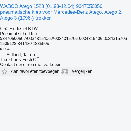
WABCO Atego 1523 (01.98-12.04) 9347050050
pneumatische klep voor Mercedes-Benz Atego, Atego 2,
Atego 3 (1996-) trekker
€ 50
Exclusief BTW
Pneumatische klep
9347050050 A0034315406 A0034315706 0034315406 0034315706
1505128 341420 1935509
diesel
Estland, Tallinn
TruckParts Eesti OÜ
Contact opnemen met verkoper
Aan favorieten toevoegen
Vergelijken