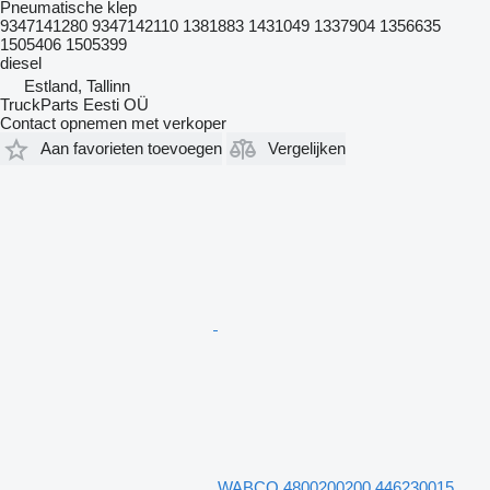
Pneumatische klep
9347141280 9347142110 1381883 1431049 1337904 1356635
1505406 1505399
diesel
Estland, Tallinn
TruckParts Eesti OÜ
Contact opnemen met verkoper
Aan favorieten toevoegen
Vergelijken
WABCO 4800200200 446230015