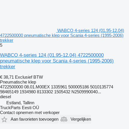
WABCO 4-series 124 (01.95-12.04)
4722500000 pneumatische klep voor Scania 4-series (1995-2006)
trekker
5
WABCO 4-series 124 (01.95-12.04) 4722500000
pneumatische klep voor Scania 4-series (1995-2006)
trekker
€ 38,71
Exclusief BTW
Pneumatische klep
4722500000 08.01.M00EX 1335961 500005186 5010135774
98465149 1934980 8133302 1505432 N2509990040...
diesel
Estland, Tallinn
TruckParts Eesti OÜ
Contact opnemen met verkoper
Aan favorieten toevoegen
Vergelijken