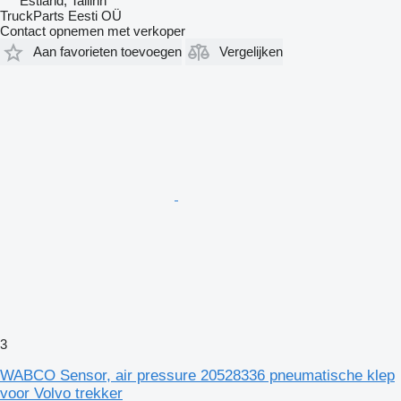
Estland, Tallinn
TruckParts Eesti OÜ
Contact opnemen met verkoper
Aan favorieten toevoegen
Vergelijken
3
WABCO Sensor, air pressure 20528336 pneumatische klep
voor Volvo trekker