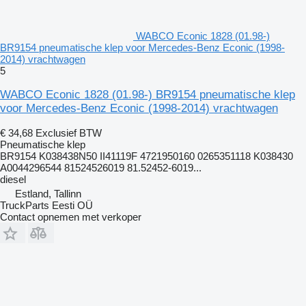
WABCO Econic 1828 (01.98-)
BR9154 pneumatische klep voor Mercedes-Benz Econic (1998-
2014) vrachtwagen
5
WABCO Econic 1828 (01.98-) BR9154 pneumatische klep
voor Mercedes-Benz Econic (1998-2014) vrachtwagen
€ 34,68
Exclusief BTW
Pneumatische klep
BR9154 K038438N50 II41119F 4721950160 0265351118 K038430
A0044296544 81524526019 81.52452-6019...
diesel
Estland, Tallinn
TruckParts Eesti OÜ
Contact opnemen met verkoper