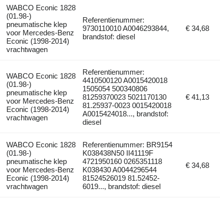
WABCO Econic 1828
(01.98-)
Referentienummer:
pneumatische klep
9730110010 A0046293844,
€ 34,68
voor Mercedes-Benz
brandstof: diesel
Econic (1998-2014)
vrachtwagen
Referentienummer:
WABCO Econic 1828
4410500120 A0015420018
(01.98-)
1505054 500340806
pneumatische klep
81259370023 5021170130
€ 41,13
voor Mercedes-Benz
81.25937-0023 0015420018
Econic (1998-2014)
A0015424018..., brandstof:
vrachtwagen
diesel
WABCO Econic 1828
Referentienummer: BR9154
(01.98-)
K038438N50 II41119F
pneumatische klep
4721950160 0265351118
€ 34,68
voor Mercedes-Benz
K038430 A0044296544
Econic (1998-2014)
81524526019 81.52452-
vrachtwagen
6019..., brandstof: diesel