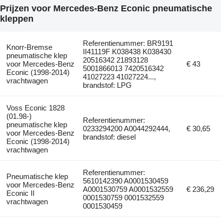
Prijzen voor Mercedes-Benz Econic pneumatische
kleppen
Referentienummer: BR9191
Knorr-Bremse
II41119F K038438 K038430
pneumatische klep
20516342 21893128
voor Mercedes-Benz
€ 43
5001866013 7420516342
Econic (1998-2014)
41027223 41027224...,
vrachtwagen
brandstof: LPG
Voss Econic 1828
(01.98-)
Referentienummer:
pneumatische klep
0233294200 A0044292444,
€ 30,65
voor Mercedes-Benz
brandstof: diesel
Econic (1998-2014)
vrachtwagen
Referentienummer:
Pneumatische klep
5610142390 A0001530459
voor Mercedes-Benz
A0001530759 A0001532559
€ 236,29
Econic II
0001530759 0001532559
vrachtwagen
0001530459