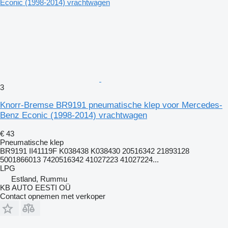
3
Knorr-Bremse BR9191 pneumatische klep voor Mercedes-
Benz Econic (1998-2014) vrachtwagen
€ 43
Pneumatische klep
BR9191 II41119F K038438 K038430 20516342 21893128
5001866013 7420516342 41027223 41027224...
LPG
Estland, Rummu
KB AUTO EESTI OÜ
Contact opnemen met verkoper