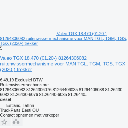
Valeo TGX 18.470 (01.20-)
81264306082 ruitenwissermechanisme voor MAN TGL, TGM, TGS,
TGX (2020-) trekker
5
Valeo TGX 18.470 (01.20-) 81264306082
ruitenwissermechanisme voor MAN TGL, TGM, TGS, TGX
(2020-) trekker
€ 49,19
Exclusief BTW
Ruitenwissermechanisme
81264306082 81264306076 81264406035 81264406038 81.26430-
6082 81.26430-6076 81.26440-6035 81.26440...
diesel
Estland, Tallinn
TruckParts Eesti OÜ
Contact opnemen met verkoper