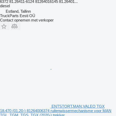
6372 81.26411-6124 81264016145 81.26401...
diesel
Estland, Tallinn
TruckParts Eesti OÜ
Contact opnemen met verkoper
ENTSTORT,MAN,VALEO TGX
18.470 (01.20-) 81264006374 ruitenwissermechanisme voor MAN
TGL, TGM, TGS, TGX (2020-) trekker