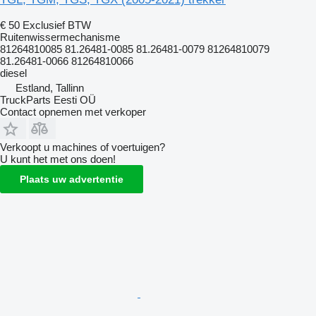
€ 50
Exclusief BTW
Ruitenwissermechanisme
81264810085 81.26481-0085 81.26481-0079 81264810079
81.26481-0066 81264810066
diesel
Estland, Tallinn
TruckParts Eesti OÜ
Contact opnemen met verkoper
Verkoopt u machines of voertuigen?
U kunt het met ons doen!
Plaats uw advertentie