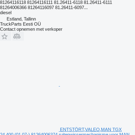
81264116118 81264116111 81.26411-6118 81.26411-6111
81264006366 81264116097 81.26411-6097...
diesel
Estland, Tallinn
TruckParts Eesti OÜ
Contact opnemen met verkoper
ENTSTÖRT,VALEO,MAN TGX
24.400 (01.07-) 81264006374 ruitenwissermechanisme voor MAN