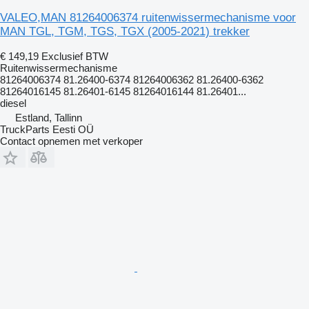
VALEO,MAN 81264006374 ruitenwissermechanisme voor
MAN TGL, TGM, TGS, TGX (2005-2021) trekker
€ 149,19
Exclusief BTW
Ruitenwissermechanisme
81264006374 81.26400-6374 81264006362 81.26400-6362
81264016145 81.26401-6145 81264016144 81.26401...
diesel
Estland, Tallinn
TruckParts Eesti OÜ
Contact opnemen met verkoper