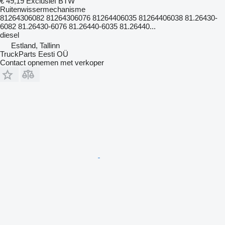
€ 49,19
Exclusief BTW
Ruitenwissermechanisme
81264306082 81264306076 81264406035 81264406038 81.26430-
6082 81.26430-6076 81.26440-6035 81.26440...
diesel
Estland, Tallinn
TruckParts Eesti OÜ
Contact opnemen met verkoper