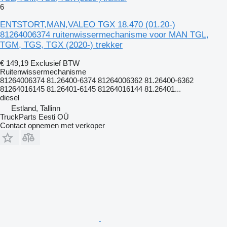
6
ENTSTORT,MAN,VALEO TGX 18.470 (01.20-)
81264006374 ruitenwissermechanisme voor MAN TGL,
TGM, TGS, TGX (2020-) trekker
€ 149,19
Exclusief BTW
Ruitenwissermechanisme
81264006374 81.26400-6374 81264006362 81.26400-6362
81264016145 81.26401-6145 81264016144 81.26401...
diesel
Estland, Tallinn
TruckParts Eesti OÜ
Contact opnemen met verkoper