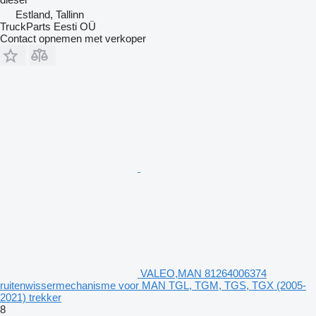
Estland, Tallinn
TruckParts Eesti OÜ
Contact opnemen met verkoper
VALEO,MAN 81264006374
ruitenwissermechanisme voor MAN TGL, TGM, TGS, TGX (2005-
2021) trekker
8