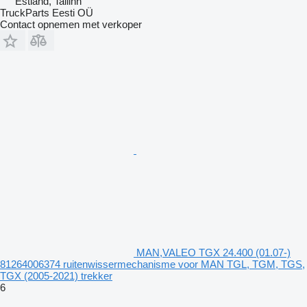
Estland, Tallinn
TruckParts Eesti OÜ
Contact opnemen met verkoper
MAN,VALEO TGX 24.400 (01.07-)
81264006374 ruitenwissermechanisme voor MAN TGL, TGM, TGS,
TGX (2005-2021) trekker
6