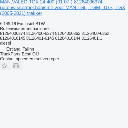
MAN,VALEO TGX 24.400 (01.07-) 81264006374
ruitenwissermechanisme voor MAN TGL, TGM, TGS, TGX
(2005-2021) trekker
€ 149,19
Exclusief BTW
Ruitenwissermechanisme
81264006374 81.26400-6374 81264006362 81.26400-6362
81264016145 81.26401-6145 81264016144 81.26401...
diesel
Estland, Tallinn
TruckParts Eesti OÜ
Contact opnemen met verkoper