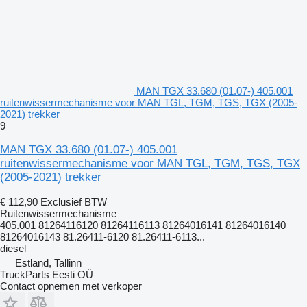
MAN TGX 33.680 (01.07-) 405.001
ruitenwissermechanisme voor MAN TGL, TGM, TGS, TGX (2005-
2021) trekker
9
MAN TGX 33.680 (01.07-) 405.001
ruitenwissermechanisme voor MAN TGL, TGM, TGS, TGX
(2005-2021) trekker
€ 112,90
Exclusief BTW
Ruitenwissermechanisme
405.001 81264116120 81264116113 81264016141 81264016140
81264016143 81.26411-6120 81.26411-6113...
diesel
Estland, Tallinn
TruckParts Eesti OÜ
Contact opnemen met verkoper