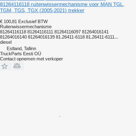
81264116118 ruitenwissermechanisme voor MAN TGL,
TGM, TGS, TGX (2005-2021) trekker
€ 100,81
Exclusief BTW
Ruitenwissermechanisme
81264116118 81264116111 81264116097 81264016141
81264016140 81264016139 81.26411-6118 81.26411-6111...
diesel
Estland, Tallinn
TruckParts Eesti OÜ
Contact opnemen met verkoper