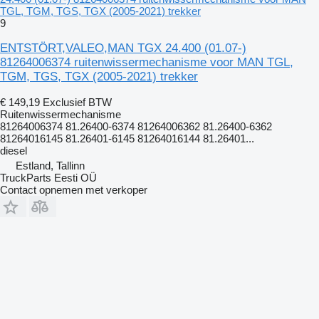
TGL, TGM, TGS, TGX (2005-2021) trekker
9
ENTSTÖRT,VALEO,MAN TGX 24.400 (01.07-)
81264006374 ruitenwissermechanisme voor MAN TGL,
TGM, TGS, TGX (2005-2021) trekker
€ 149,19
Exclusief BTW
Ruitenwissermechanisme
81264006374 81.26400-6374 81264006362 81.26400-6362
81264016145 81.26401-6145 81264016144 81.26401...
diesel
Estland, Tallinn
TruckParts Eesti OÜ
Contact opnemen met verkoper