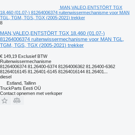
MAN,VALEO,ENTSTÖRT TGX
18.460 (01.07-) 81264006374 ruitenwissermechanisme voor MAN
TGL, TGM, TGS, TGX (2005-2021) trekker
8
MAN,VALEO,ENTSTÖRT TGX 18.460 (01.07-)
81264006374 ruitenwissermechanisme voor MAN TGL,
TGM, TGS, TGX (2005-2021) trekker
€ 149,19
Exclusief BTW
Ruitenwissermechanisme
81264006374 81.26400-6374 81264006362 81.26400-6362
81264016145 81.26401-6145 81264016144 81.26401...
diesel
Estland, Tallinn
TruckParts Eesti OÜ
Contact opnemen met verkoper