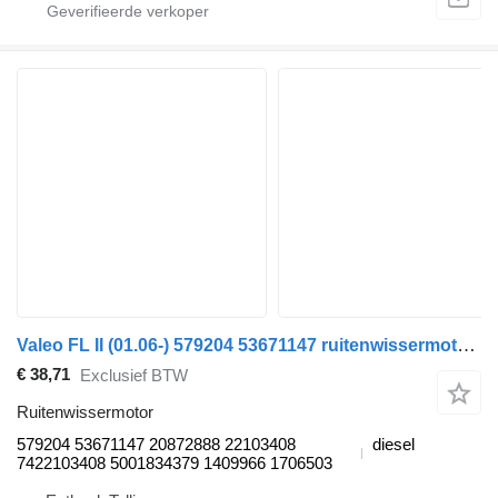
Valeo FL II (01.06-) 579204 53671147 ruitenwissermotor voor Volvo FL, FE (2005-2014) trekker
€ 38,71
Exclusief BTW
Ruitenwissermotor
579204 53671147 20872888 22103408
diesel
7422103408 5001834379 1409966 1706503