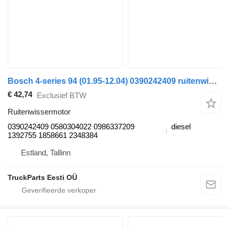
Bosch 4-series 94 (01.95-12.04) 0390242409 ruitenwissermotor voor Scania 4-series (1995-2006) trekker
€ 42,74
Exclusief BTW
Ruitenwissermotor
0390242409 0580304022 0986337209
diesel
1392755 1858661 2348384
Estland, Tallinn
TruckParts Eesti OÜ