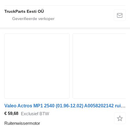
TruckParts Eesti OÜ
Valeo Actros MP1 2540 (01.96-12.02) A0058202142 ruitenwissermotor voor Mercedes-Benz Actros, Axor MP1, MP2, MP3 (1996-2014) trekker
€ 59,68
Exclusief BTW
Ruitenwissermotor