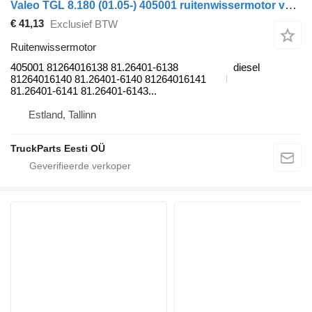
Valeo TGL 8.180 (01.05-) 405001 ruitenwissermotor voor MAN TGL, TGM, TGS, TGX (2005-2021) trekker
€ 41,13
Exclusief BTW
Ruitenwissermotor
405001 81264016138 81.26401-6138
diesel
81264016140 81.26401-6140 81264016141
81.26401-6141 81.26401-6143...
Estland, Tallinn
TruckParts Eesti OÜ