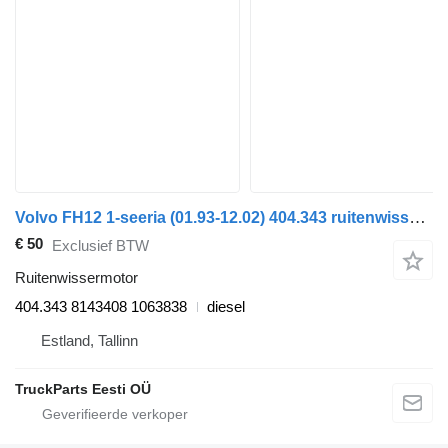
Volvo FH12 1-seeria (01.93-12.02) 404.343 ruitenwissermotor voor Volvo FH12, FH16, NH12, FH, VNL780 (1993-2014) trekker
€ 50
Exclusief BTW
Ruitenwissermotor
404.343 8143408 1063838
diesel
Estland, Tallinn
TruckParts Eesti OÜ