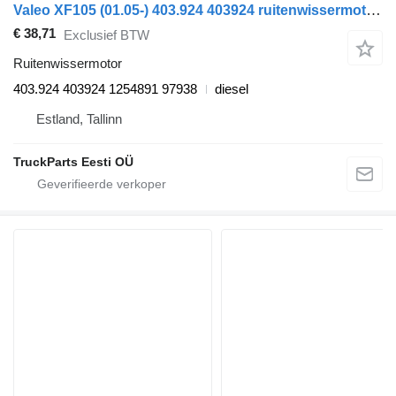
Valeo XF105 (01.05-) 403.924 403924 ruitenwissermotor voor DAF XF95, XF105 (2001-2014) trekker
€ 38,71
Exclusief BTW
Ruitenwissermotor
403.924 403924 1254891 97938
diesel
Estland, Tallinn
TruckParts Eesti OÜ