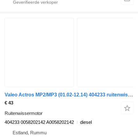
Valeo Actros MP2/MP3 (01.02-12.14) 404233 ruitenwissermotor voor Mercedes-Benz Actros, Axor MP1, MP2, MP3 (1996-2014) trekker
€ 43
Ruitenwissermotor
404233 0058202142 A0058202142
diesel
Estland, Rummu