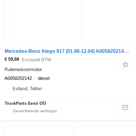
Mercedes-Benz Atego 817 (01.98-12.04) A0058202142 ruitenwissermotor voor Mercedes-Benz Atego, Atego 2, Atego 3 (1996-) trekker
€ 59,68
Exclusief BTW
Ruitenwissermotor
A0058202142
diesel
Estland, Tallinn
TruckParts Eesti OÜ