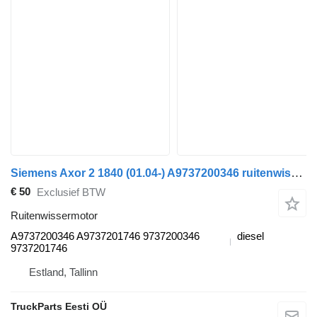
Siemens Axor 2 1840 (01.04-) A9737200346 ruitenwissermotor voor Mercedes-Benz Actros, Axor MP1, MP2, MP3 (1996-2014) trekker
€ 50
Exclusief BTW
Ruitenwissermotor
A9737200346 A9737201746 9737200346
diesel
9737201746
Estland, Tallinn
TruckParts Eesti OÜ