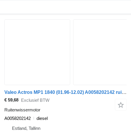
Valeo Actros MP1 1840 (01.96-12.02) A0058202142 ruitenwissermotor voor Mercedes-Benz Actros, Axor MP1, MP2, MP3 (1996-2014) trekker
€ 59,68
Exclusief BTW
Ruitenwissermotor
A0058202142
diesel
Estland, Tallinn