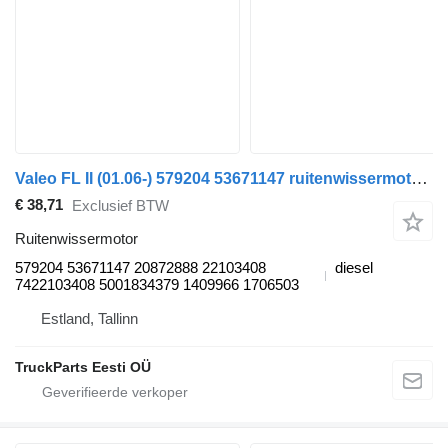
Valeo FL II (01.06-) 579204 53671147 ruitenwissermotor voor Volvo FL, FE (2005-2014) trekker
€ 38,71
Exclusief BTW
Ruitenwissermotor
579204 53671147 20872888 22103408
diesel
7422103408 5001834379 1409966 1706503
Estland, Tallinn
TruckParts Eesti OÜ