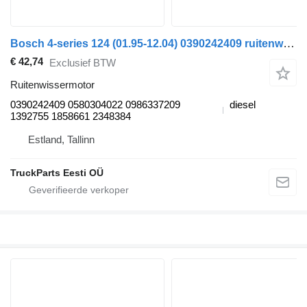
Bosch 4-series 124 (01.95-12.04) 0390242409 ruitenwissermotor voor Scania 4-series (1995-2006) trekker
€ 42,74
Exclusief BTW
Ruitenwissermotor
0390242409 0580304022 0986337209
diesel
1392755 1858661 2348384
Estland, Tallinn
TruckParts Eesti OÜ