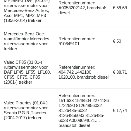
MP2/MP3 1844 (01.02-)
Referentienummer:
ruitenwissermotor voor
A0058202142, brandstof:
€ 59,68
Mercedes-Benz Actros,
diesel
Axor MP1, MP2, MP3
(1996-2014) trekker
Mercedes-Benz Occ
raamliftmotor Mercedes
Referentienummer:
€ 50
ruitenwissermotor voor
910649101
trekker
Valeo CF85 (01.01-)
ruitenwissermotor voor
Referentienummer:
DAF LF45, LF55, LF180,
404.742 1442100
€ 38,71
CF65, CF75, CF85
1620100, brandstof: diesel
(2001-) trekker
Referentienummer:
151.638 1548504 2274186
Valeo P-series (01.04-)
1722690 81264856032
ruitenwissermotor voor
81.26485-6032
€ 17,74
Scania P,G,R,T-series
81264856033 81.26485-
(2004-2017) trekker
6033 A0008694021...,
brandstof: diesel