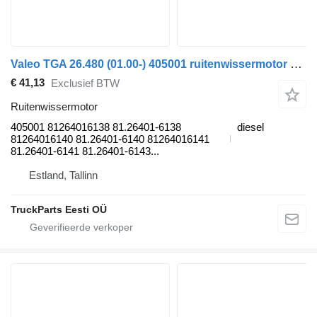
Valeo TGA 26.480 (01.00-) 405001 ruitenwissermotor voor MAN 4-series, TGA (1993-2009) trekker
€ 41,13
Exclusief BTW
Ruitenwissermotor
405001 81264016138 81.26401-6138
diesel
81264016140 81.26401-6140 81264016141
81.26401-6141 81.26401-6143...
Estland, Tallinn
TruckParts Eesti OÜ