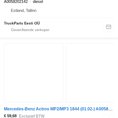
A0058202142
diesel
Estland, Tallinn
TruckParts Eesti OÜ
Mercedes-Benz Actros MP2/MP3 1844 (01.02-) A0058202142 ruitenwissermotor voor Mercedes-Benz Actros, Axor MP1, MP2, MP3 (1996-2014) trekker
€ 59,68
Exclusief BTW