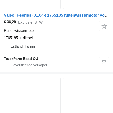
Valeo R-series (01.04-) 1765185 ruitenwissermotor voor Scania P,G,R,T-series (2004-2017) trekker
€ 36,29
Exclusief BTW
Ruitenwissermotor
1765185
diesel
Estland, Tallinn
TruckParts Eesti OÜ