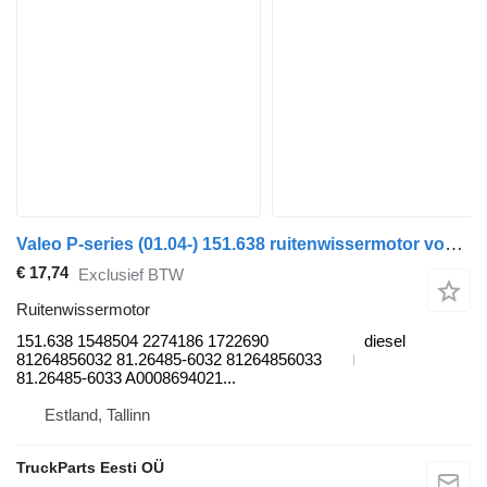
Valeo P-series (01.04-) 151.638 ruitenwissermotor voor Scania P,G,R,T-series (2004-2017) trekker
€ 17,74
Exclusief BTW
Ruitenwissermotor
151.638 1548504 2274186 1722690
diesel
81264856032 81.26485-6032 81264856033
81.26485-6033 A0008694021...
Estland, Tallinn
TruckParts Eesti OÜ