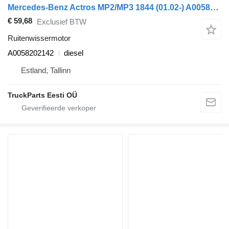
Mercedes-Benz Actros MP2/MP3 1844 (01.02-) A0058202142 ruitenwissermotor voor Mercedes-Benz Actros, Axor MP1, MP2, MP3 (1996-2014) trekker
€ 59,68
Exclusief BTW
Ruitenwissermotor
A0058202142
diesel
Estland, Tallinn
TruckParts Eesti OÜ