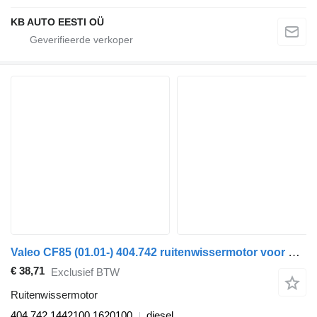
KB AUTO EESTI OÜ
Valeo CF85 (01.01-) 404.742 ruitenwissermotor voor DAF LF45, LF55, LF180, CF65, CF75, CF85 (2001-) trekker
€ 38,71
Exclusief BTW
Ruitenwissermotor
404.742 1442100 1620100
diesel