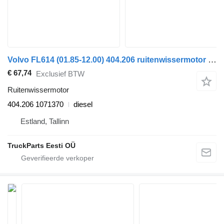
Volvo FL614 (01.85-12.00) 404.206 ruitenwissermotor voor Volvo FL, FL6, FL7, FL10, FL12, FS718 (1985-2005) trekker
€ 67,74
Exclusief BTW
Ruitenwissermotor
404.206 1071370
diesel
Estland, Tallinn
TruckParts Eesti OÜ