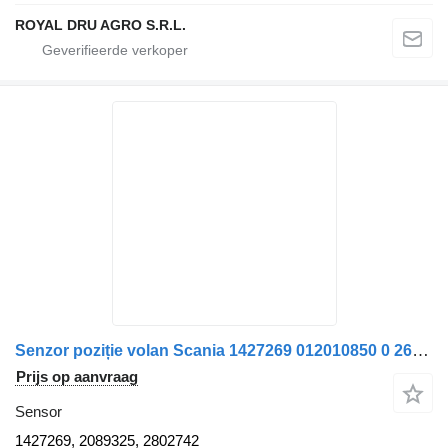
ROYAL DRU AGRO S.R.L.
Senzor poziție volan Scania 1427269 012010850 0 265 005 495 Knor sensor voor Bosch Made in Australia 12V vrachtwagen
Prijs op aanvraag
Sensor
1427269, 2089325, 2802742