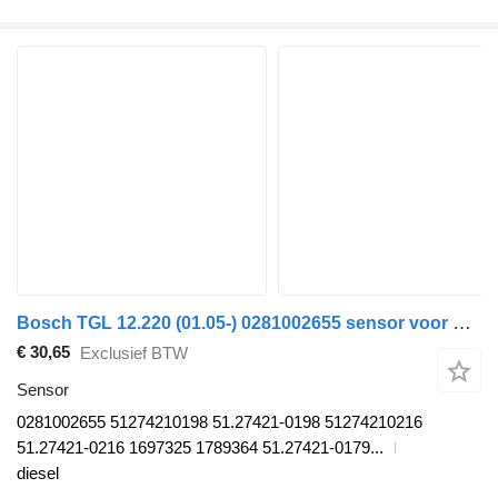
Bosch TGL 12.220 (01.05-) 0281002655 sensor voor MAN TGL, TGM, TGS, TGX (2005-2021) trekker
€ 30,65
Exclusief BTW
Sensor
0281002655 51274210198 51.27421-0198 51274210216
51.27421-0216 1697325 1789364 51.27421-0179...
diesel