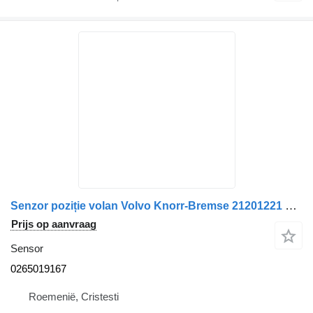
Senzor poziție volan Volvo Knorr-Bremse 21201221 23374360 0265019167 sensor voor Bosch vrachtwagen
Prijs op aanvraag
Sensor
0265019167
Roemenië, Cristesti