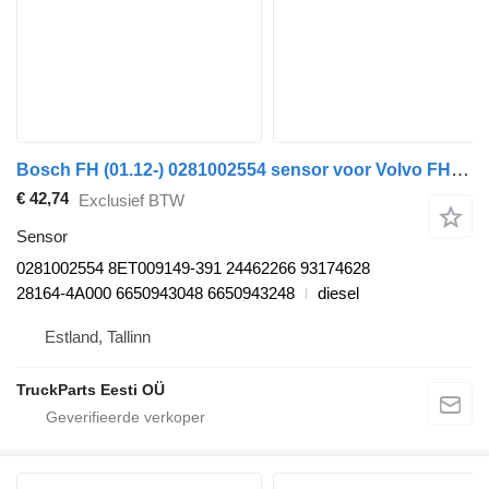
Bosch FH (01.12-) 0281002554 sensor voor Volvo FH, FM, FMX-4 series (2013-) trekker
€ 42,74
Exclusief BTW
Sensor
0281002554 8ET009149-391 24462266 93174628
28164-4A000 6650943048 6650943248
diesel
Estland, Tallinn
TruckParts Eesti OÜ