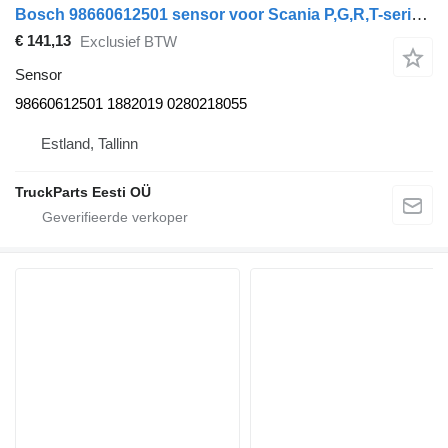
Bosch 98660612501 sensor voor Scania P,G,R,T-series (2004-2017) trekker
€ 141,13
Exclusief BTW
Sensor
98660612501 1882019 0280218055
Estland, Tallinn
TruckParts Eesti OÜ