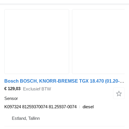
Bosch BOSCH, KNORR-BREMSE TGX 18.470 (01.20-) K097324 sensor voor MAN TGL, TGM, TGS, TGX (2020-) trekker
€ 129,03
Exclusief BTW
Sensor
K097324 81259370074 81.25937-0074
diesel
Estland, Tallinn