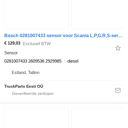
Bosch 0281007433 sensor voor Scania L,P,G,R,S-series (2016-) trekker
€ 129,03
Exclusief BTW
Sensor
0281007433 2609536 2929985
diesel
Estland, Tallinn
TruckParts Eesti OÜ