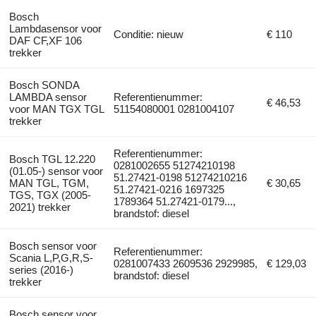
Bosch
Lambdasensor voor
Conditie: nieuw
€ 110
DAF CF,XF 106
trekker
Bosch SONDA
LAMBDA sensor
Referentienummer:
€ 46,53
voor MAN TGX TGL
51154080001 0281004107
trekker
Referentienummer:
Bosch TGL 12.220
0281002655 51274210198
(01.05-) sensor voor
51.27421-0198 51274210216
MAN TGL, TGM,
€ 30,65
51.27421-0216 1697325
TGS, TGX (2005-
1789364 51.27421-0179...,
2021) trekker
brandstof: diesel
Bosch sensor voor
Referentienummer:
Scania L,P,G,R,S-
0281007433 2609536 2929985,
€ 129,03
series (2016-)
brandstof: diesel
trekker
Bosch sensor voor