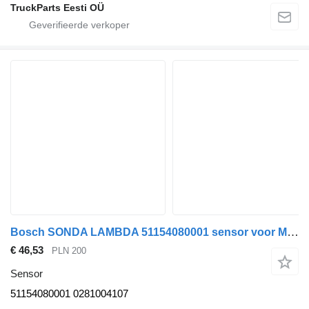
TruckParts Eesti OÜ
Bosch SONDA LAMBDA 51154080001 sensor voor MAN TGX TGL trekker
€ 46,53
PLN 200
Sensor
51154080001 0281004107