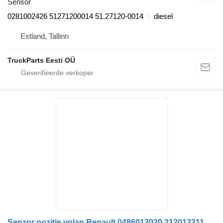
Sensor
0281002426 51271200014 51.27120-0014
diesel
Estland, Tallinn
TruckParts Eesti OÜ
Senzor poziție volan Renault 0486012020 212012211846402594 12V sensor voor Bosch Made in Portugal vrachtwagen