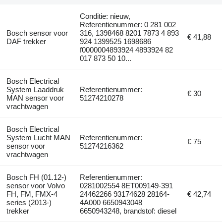
Conditie: nieuw,
Referentienummer: 0 281 002
Bosch sensor voor
316, 1398468 8201 7873 4 893
€ 41,88
DAF trekker
924 1399525 1698686
f0000004893924 4893924 82
017 873 50 10...
Bosch Electrical
System Laaddruk
Referentienummer:
€ 30
MAN sensor voor
51274210278
vrachtwagen
Bosch Electrical
System Lucht MAN
Referentienummer:
€ 75
sensor voor
51274216362
vrachtwagen
Bosch FH (01.12-)
Referentienummer:
sensor voor Volvo
0281002554 8ET009149-391
FH, FM, FMX-4
24462266 93174628 28164-
€ 42,74
series (2013-)
4A000 6650943048
trekker
6650943248, brandstof: diesel