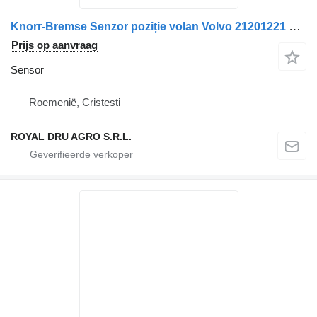
Knorr-Bremse Senzor poziție volan Volvo 21201221 23374360 sensor voor Bosch 026500562, 12V, Made in Portugal vrachtwagen
Prijs op aanvraag
Sensor
Roemenië, Cristesti
ROYAL DRU AGRO S.R.L.